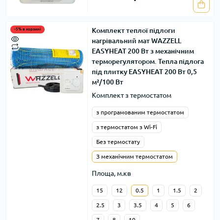
Комплект теплої підлоги
-5% в корзині
нагрівальний мат WAZZELL
EASYHEAT 200 Вт з механічним
терморегулятором. Тепла підлога
під плитку EASYHEAT 200 Вт 0,5
м²/100 Вт
Комплект з термостатом
з програмованим термостатом
з термостатом з Wi-Fi
Без термостату
З механічним термостатом
Площа, м.кв
15
12
0.5
1
1.5
2
2.5
3
3.5
4
5
6
7
8
10