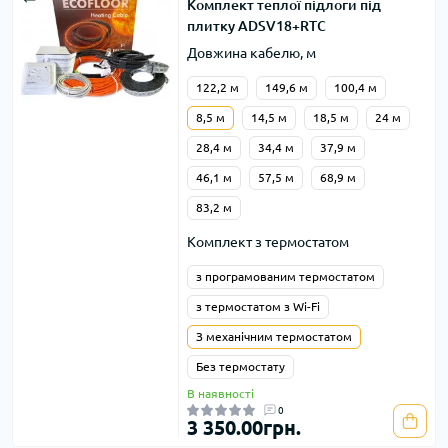
Комплект теплої підлоги під
плитку ADSV18+RTC
Довжина кабелю, м
122,2 м
149,6 м
100,4 м
8,5 м
14,5 м
18,5 м
24 м
28,4 м
34,4 м
37,9 м
46,1 м
57,5 м
68,9 м
83,2 м
Комплект з термостатом
з програмованим термостатом
з термостатом з Wi-Fi
З механічним термостатом
Без термостату
В наявності
0
3 350.00грн.