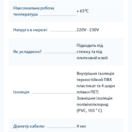
Максимальна робоча
+ 65℃
температура
Напруга в мережі
220V - 230V
Підходить під
Як укладаємо?
стяжку та під
плитковий клей
Внутрішня ізоляція
термостійкий ПВХ
пластикат та 4 шари
Ізоляція
плівки ПЕТ;
Зовнішня ізоляція
полівінілхлорид
(PVC, 105 ° C)
Діаметр кабелю
4 мм