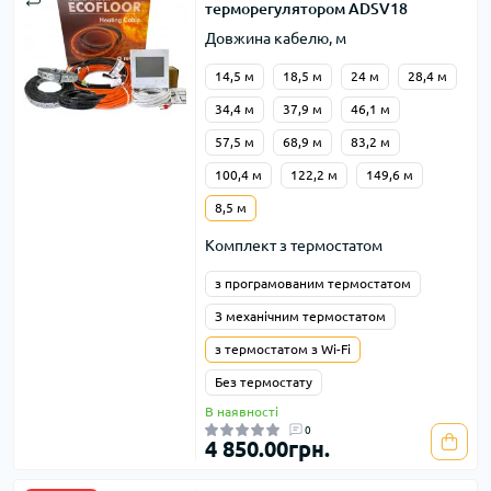
терморегулятором ADSV18
Довжина кабелю, м
14,5 м
18,5 м
24 м
28,4 м
34,4 м
37,9 м
46,1 м
57,5 м
68,9 м
83,2 м
100,4 м
122,2 м
149,6 м
8,5 м
Комплект з термостатом
з програмованим термостатом
З механічним термостатом
з термостатом з Wi-Fi
Без термостату
В наявності
0
4 850.00грн.