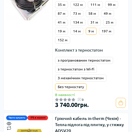
35 м
122 м
111 м
99 м
87 м
73 м
58 м
49 м
41 м
134 м
31 м
25 м
19 м
14 м
9 м
197 м
152 м
Комплект з термостатом
з програмованим термостатом
з термостатом з Wi-Fi
З механічним термостатом
Без термостату
В наявності
0
3 740.00грн.
Гріючий кабель in-therm (Чехія) -
Часто купують
-5% в корзині
Тепла підлога під плитку, у стяжку
ADSV20