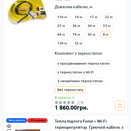
Довжина кабелю, м
116 м
14 м
17 м
22 м
27 м
36 м
44 м
53 м
64 м
79 м
92 м
8 м
139 м
32 м
Комплект з термостатом
з програмованим термостатом
з термостатом з Wi-Fi
З механічним термостатом
Без термостату
В наявності
0
1 860.00грн.
Тепла підлога Fenix + Wi-Fi
Часто купують
-5% в корзині
терморегулятор. Гріючий кабель з