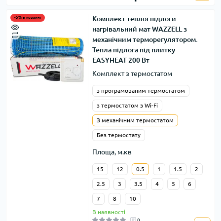
Комплект теплої підлоги
-5% в корзині
нагрівальний мат WAZZELL з
механічним терморегулятором.
Тепла підлога під плитку
EASYHEAT 200 Вт
Комплект з термостатом
з програмованим термостатом
з термостатом з Wi-Fi
З механічним термостатом
Без термостату
Площа, м.кв
15
12
0.5
1
1.5
2
2.5
3
3.5
4
5
6
7
8
10
В наявності
0