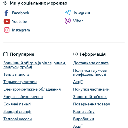
Ми у соціальних мережах
Telegram
Facebook
Viber
Youtube
Instagram
Популярне
Інформація
Зовнішній обігрів (крівля, ринви,
Доставка та оплата
пандуси, труби)
Політика та умови
Тепла підлога
конфіденційності
Терморегулятори
Акції
Електромонтажне обладнання
Покупка частинами
Енергозабезпечення
Зворотній зв’язок
Сонячні панелі
Повернення товару
Зарядні станції
Карта сайту
Теплові насоси
Виробники
Акції