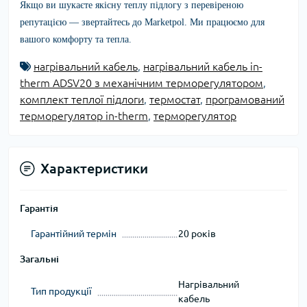
Якщо ви шукаєте якісну теплу підлогу з перевіреною
репутацією — звертайтесь до Marketpol. Ми працюємо для
вашого комфорту та тепла.
нагрівальний кабель
,
нагрівальний кабель in-
therm ADSV20 з механічним терморегулятором
,
комплект теплої підлоги
,
термостат
,
програмований
терморегулятор in-therm
,
терморегулятор
Характеристики
Гарантія
Гарантійний термін
20 років
Загальні
Нагрівальний
Тип продукції
кабель