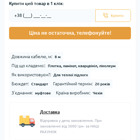
Купити цей товар в 1 клік:
Купити
Ціна не остаточна, телефонуйте!
Довжина кабелю, м:
8 м
Під що кладемо::
Плитка, ламінат, кварцвініл, лінолеум
Як використовуєм?:
Для теплої підлоги
Бюждет:
Гарантійний термін:
Стандарт
20 років
З'єднання:
Країна виробник:
муфтове
Чехія
Доставка
Відправка у день замовлення. При
замовленні від 3000 грн- за НАШ
РАХУНОК