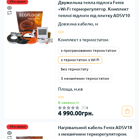
Двужильна тепла підлога Fenix
-5% в корзині
+Wi-Fi терморегулятор. Комплект
теплої підлоги під плитку ADSV10
Довжина кабелю, м
Комплект з термостатом
з програмованим термостатом
з термостатом з Wi-Fi
Без термостату
З механічним термостатом
Площа, м.кв
В наявності
0
4 990.00грн.
Нагрівальний кабель Fenix ADSV18
-5% в корзині
з механічним терморегулятором.