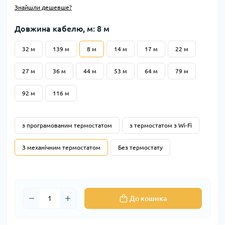
Знайшли дешевше?
Довжина кабелю, м: 8 м
32 м
139 м
8 м
14 м
17 м
22 м
27 м
36 м
44 м
53 м
64 м
79 м
92 м
116 м
з програмованим термостатом
з термостатом з Wi-Fi
З механічним термостатом
Без термостату
До кошика