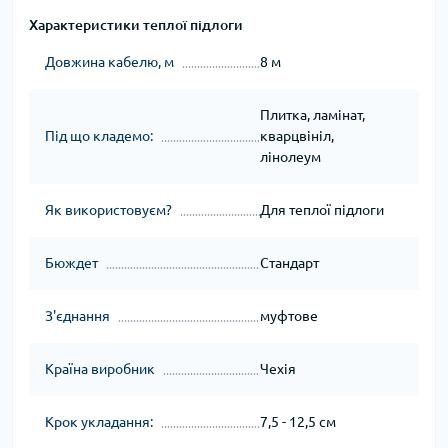
Характеристики теплої підлоги
Довжина кабелю, м
8 м
Плитка, ламінат,
Під що кладемо:
кварцвініл,
лінолеум
Як використовуєм?
Для теплої підлоги
Бюждет
Стандарт
З'єднання
муфтове
Країна виробник
Чехія
Крок укладання:
7,5 - 12,5 см