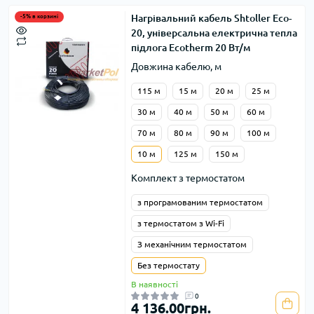
Нагрівальний кабель Shtoller Eco-
-5% в корзині
20, універсальна електрична тепла
підлога Ecotherm 20 Вт/м
Довжина кабелю, м
115 м
15 м
20 м
25 м
30 м
40 м
50 м
60 м
70 м
80 м
90 м
100 м
10 м
125 м
150 м
Комплект з термостатом
з програмованим термостатом
з термостатом з Wi-Fi
З механічним термостатом
Без термостату
В наявності
0
4 136.00грн.