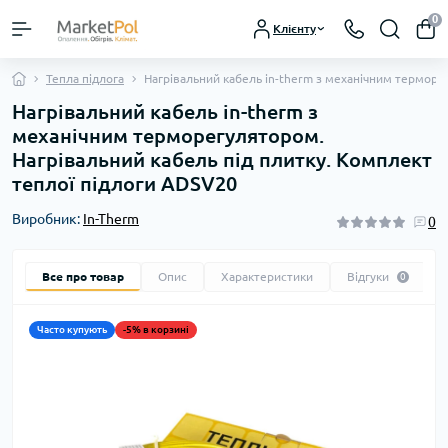
0
Клієнту
Тепла підлога
Нагрівальний кабель in-therm з механічним терморе
Нагрівальний кабель in-therm з
механічним терморегулятором.
Нагрівальний кабель під плитку. Комплект
теплої підлоги ADSV20
Виробник:
In-Therm
0
Все про товар
Опис
Характеристики
Відгуки
0
Часто купують
-5% в корзині