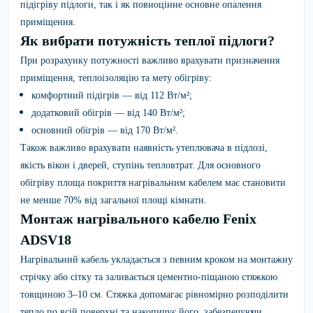
підігріву підлоги, так і як повноцінне основне опалення
приміщення.
Як вибрати потужність теплої підлоги?
При розрахунку потужності важливо врахувати призначення
приміщення, теплоізоляцію та мету обігріву:
комфортний підігрів — від 112 Вт/м²;
додатковий обігрів — від 140 Вт/м²;
основний обігрів — від 170 Вт/м².
Також важливо врахувати наявність утеплювача в підлозі,
якість вікон і дверей, ступінь тепловтрат. Для основного
обігріву площа покриття нагрівальним кабелем має становити
не менше 70% від загальної площі кімнати.
Монтаж нагрівального кабелю Fenix
ADSV18
Нагрівальний кабель укладається з певним кроком на монтажну
стрічку або сітку та заливається цементно-піщаною стяжкою
товщиною 3–10 см. Стяжка допомагає рівномірно розподілити
тепло по всій поверхні та накопичує його, забезпечуючи