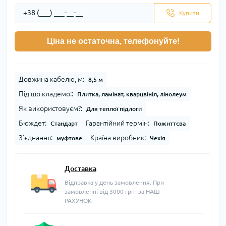
Купити
Ціна не остаточна, телефонуйте!
Довжина кабелю, м:
8,5 м
Під що кладемо::
Плитка, ламінат, кварцвініл, лінолеум
Як використовуєм?:
Для теплої підлоги
Бюждет:
Гарантійний термін:
Стандарт
Пожиттєва
З'єднання:
Країна виробник:
муфтове
Чехія
Доставка
Відправка у день замовлення. При
замовленні від 3000 грн- за НАШ
РАХУНОК