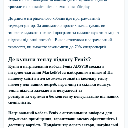
тривале тепло навіть після вимкнення обігріву.
До даного нагрівального кабелю йде програмований
терморегулятор. За допомогою простих налаштувань ви
зможете задавати тижневі програми та налаштовувати комфорт
підлоги під ваші потреби. Використовуючи програмований
термостат, ви зможете зекономити до 70% елетроенергії.
Де купити теплу підлогу Fenix?
Купити нагрівальний кабель
Fenix ADSV18
можна в
інтернет-магазині MarketPol за найкращими цінами!
На
нашому сайті ви легко зможете знайти
ідеальну теплу
підлогу
для ваших потреб,
переглянути скільки коштує
тепла підлога залежно від потужності та
розмірів
та
отримати безкоштовну консультацію
від наших
спеціалістів.
Нагрівальний кабель
Fenix
є оптимальним вибором для
будь-якого приміщення, гарантуючи високу ефективність і
доступну вартість. Придбати терморегулятори, нагрівальні