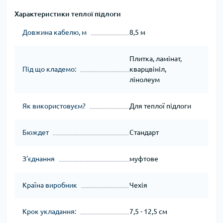
Характеристики теплої підлоги
Довжина кабелю, м
8,5 м
Плитка, ламінат,
Під що кладемо:
кварцвініл,
лінолеум
Як використовуєм?
Для теплої підлоги
Бюждет
Стандарт
З'єднання
муфтове
Країна виробник
Чехія
Крок укладання:
7,5 - 12,5 см