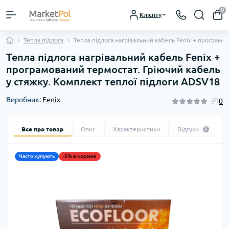
0
Клієнту
Тепла підлога
Тепла підлога нагрівальний кабель Fenix + програмо
Тепла підлога нагрівальний кабель Fenix +
програмований термостат. Гріючий кабель
у стяжку. Комплект теплої підлоги ADSV18
Виробник:
Fenix
0
Все про товар
Опис
Характеристики
Відгуки
0
Часто купують
-5% в корзині