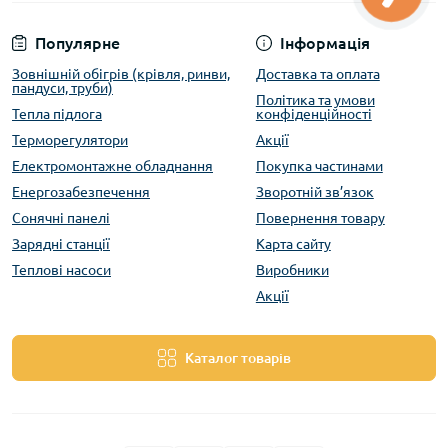
Популярне
Інформація
Зовнішній обігрів (крівля, ринви,
Доставка та оплата
пандуси, труби)
Політика та умови
Тепла підлога
конфіденційності
Терморегулятори
Акції
Електромонтажне обладнання
Покупка частинами
Енергозабезпечення
Зворотній зв’язок
Сонячні панелі
Повернення товару
Зарядні станції
Карта сайту
Теплові насоси
Виробники
Акції
Каталог товарів