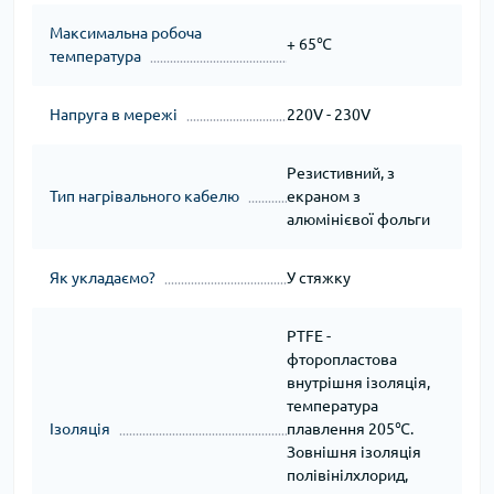
Максимальна робоча
+ 65℃
температура
Напруга в мережі
220V - 230V
Резистивний, з
Тип нагрівального кабелю
екраном з
алюмінієвої фольги
Як укладаємо?
У стяжку
PTFE -
фторопластова
внутрішня ізоляція,
температура
Ізоляція
плавлення 205℃.
Зовнішня ізоляція
полівінілхлорид,