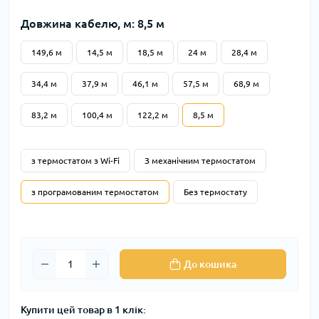
Довжина кабелю, м: 8,5 м
149,6 м
14,5 м
18,5 м
24 м
28,4 м
34,4 м
37,9 м
46,1 м
57,5 м
68,9 м
83,2 м
100,4 м
122,2 м
8,5 м
з термостатом з Wi-Fi
З механічним термостатом
з програмованим термостатом
Без термостату
До кошика
Купити цей товар в 1 клік: