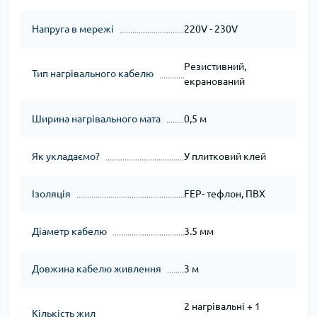
Напруга в мережі
220V - 230V
Резистивний,
Тип нагрівального кабелю
екранований
Ширина нагрівального мата
0,5 м
Як укладаємо?
У плитковий клей
Ізоляція
FEP- тефлон, ПВХ
Діаметр кабелю
3.5 мм
Довжина кабелю живлення
3 м
2 нагрівальні + 1
Кількість жил