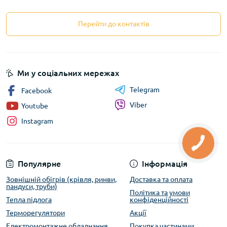
Перейти до контактів
Ми у соціальних мережах
Telegram
Facebook
Viber
Youtube
Instagram
Популярне
Інформація
Зовнішній обігрів (крівля, ринви,
Доставка та оплата
пандуси, труби)
Політика та умови
Тепла підлога
конфіденційності
Терморегулятори
Акції
Електромонтажне обладнання
Покупка частинами