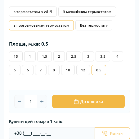
з термостатом з Wi-Fi
З механічним термостатом
з програмованим термостатом
Без термостату
Площа, м.кв: 0.5
15
1
1.5
2
2.5
3
3.5
4
5
6
7
8
10
12
0.5
До кошика
Купити цей товар в 1 клік:
Купити