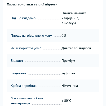
Характеристики теплої підлоги
Плитка, ламінат,
Під що кладемо:
кварцвініл,
лінолеум
Площа нагрівального мату
0.5
Як використовуєм?
Для теплої підлоги
Бюждет
Преміум
З'єднання
муфтове
Країна виробник
Німеччина
Максимальна робоча
+ 80℃
температура