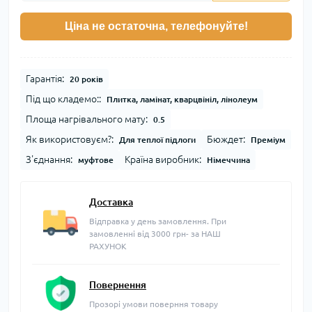
Ціна не остаточна, телефонуйте!
Гарантія:
20 років
Під що кладемо::
Плитка, ламінат, кварцвініл, лінолеум
Площа нагрівального мату:
0.5
Як використовуєм?:
Бюждет:
Для теплої підлоги
Преміум
З'єднання:
Країна виробник:
муфтове
Німеччина
Доставка
Відправка у день замовлення. При
замовленні від 3000 грн- за НАШ
РАХУНОК
Повернення
Прозорі умови поверння товару