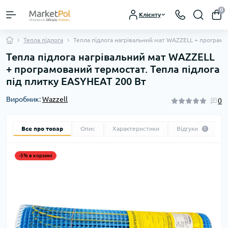
0
Клієнту
Тепла підлога
Тепла підлога нагрівальний мат WAZZELL + програмо
Тепла підлога нагрівальний мат WAZZELL
+ програмований термостат. Тепла підлога
під плитку EASYHEAT 200 Вт
Виробник:
Wazzell
0
Все про товар
Опис
Характеристики
Відгуки
0
-5% в корзині