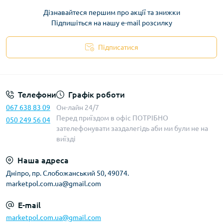
Дізнавайтеся першим про акції та знижки
Підпишіться на нашу e-mail розсилку
Підписатися
Телефони
Графік роботи
067 638 83 09
Он-лайн 24/7
Перед приїздом в офіс ПОТРІБНО
050 249 56 04
зателефонувати заздалегідь аби ми були не на
виїзді
Наша адреса
Дніпро, пр. Слобожанський 50, 49074.
marketpol.com.ua@gmail.com
E-mail
marketpol.com.ua@gmail.com