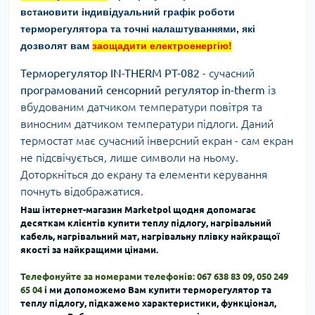
встановити індивідуальний графік роботи
терморегулятора та точні налаштуваннями, які
дозволят вам
заощадити електроенергію!
Терморегулятор IN-THERM PT-082
- сучасний
програмований сенсорний регулятор in-therm
із
вбудованим датчиком температури повітря та
виносним датчиком температури підлоги. Даний
термостат має сучасний інверсний екран - сам екран
не підсвічується, лише символи на ньому.
Доторкніться до екрану та елементи керування
почнуть відображатися.
Наш
інтернет-магазин Marketpol щодня допомагає
десяткам клієнтів купити теплу підлогу, нагрівальний
кабель, нагрівальний мат, нагрівальну плівку найкращої
якості за найкращими цінами.
Телефонуйте за номерами телефонів: 067 638 83 09, 050 249
65 04
і ми допоможемо Вам купити терморегулятор та
теплу підлогу, підкажемо характеристики, функціонал,