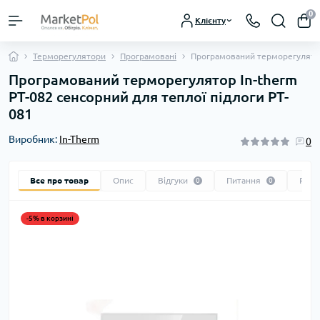
0
Клієнту
Терморегулятори
Програмовані
Програмований терморегулятор 
Програмований терморегулятор In-therm
PT-082 сенсорний для теплої підлоги PT-
081
Виробник:
In-Therm
0
Все про товар
Опис
Відгуки
Питання
Реко
0
0
-5% в корзині