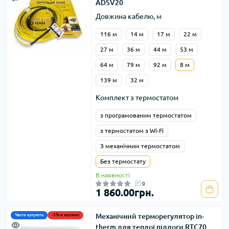
ADSV20
Довжина кабелю, м
116 м
14 м
17 м
22 м
27 м
36 м
44 м
53 м
64 м
79 м
92 м
8 м
139 м
32 м
Комплект з термостатом
з програмованим термостатом
з термостатом з Wi-Fi
З механічним термостатом
Без термостату
В наявності
0
1 860.00грн.
Механічний терморегулятор in-
Часто купують
-5% в корзині
therm для теплої підлоги RTC70