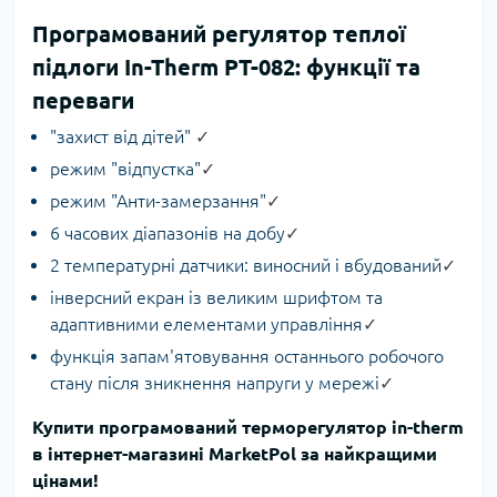
Програмований регулятор теплої
підлоги In-Therm PT-082: функції та
переваги
"захист від дітей"
✓
режим "відпустка"
✓
режим "Анти-замерзання"
✓
6 часових діапазонів на добу
✓
2 температурні датчики: виносний і вбудований
✓
інверсний екран із великим шрифтом та
адаптивними елементами управління
✓
функція запам'ятовування останнього робочого
стану після зникнення напруги у мережі
✓
Купити програмований терморегулятор in-therm
в інтернет-магазині MarketPol за найкращими
цінами!