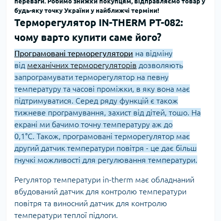
переваги. Робимо знижки покупцям, відправляємо товар у
будь-яку точку України у найближчі терміни!
Терморегулятор IN-THERM PT-082:
чому варто купити саме його?
Програмовані терморегулятори
на відміну
від
механічних терморегуляторів
дозволяють
запрограмувати терморегулятор на певну
температуру та часові проміжки, в яку вона має
підтримуватися. Серед ряду функцій є також
тижневе програмування, захист від дітей, тошо. На
екрані ми бачимо точну температуру аж до
0,1°C. Також, програмовані терморегулятор має
другий датчик температури повітря - це дає більш
гнучкі можливості для регулювання температури.
Регулятор температури in-therm має обладнаний
вбудований датчик для контролю температури
повітря та виносний датчик для контролю
температури теплої підлоги.