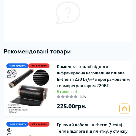
Рекомендовані товари
Комплект теплої підлоги
Часто купують
-5% в корзині
інфрачервона нагрівальна плівка
In-therm 220 Вт/м² з програмованим
терморегулятором 220ВТ
В наявності
0
225.00грн.
Гріючий кабель in-therm (Чехія) -
Часто купують
-5% в корзині
Тепла підлога під плитку, у стяжку