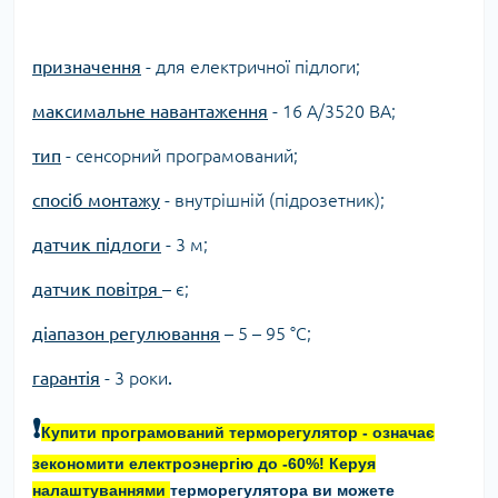
призначення
-
для електричної підлоги;
максимальне навантаження
-
16 А/3520 ВА;
тип
-
сенсорний програмований;
спосіб монтажу
-
внутрішній (підрозетник);
датчик підлоги
-
3 м;
датчик повітря
–
є;
діапазон регулювання
–
5 – 95 °С;
гарантія
-
3 роки
.
❗
Купити програмований терморегулятор - означає
зекономити електроэнергію до -60%! Керуя
налаштуваннями
терморегулятора ви можете