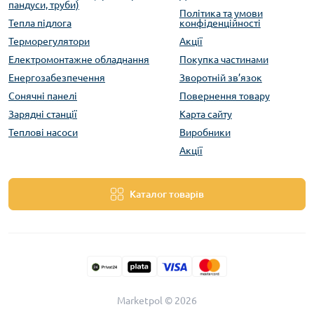
пандуси, труби)
Політика та умови
Тепла підлога
конфіденційності
Терморегулятори
Акції
Електромонтажне обладнання
Покупка частинами
Енергозабезпечення
Зворотній зв’язок
Сонячні панелі
Повернення товару
Зарядні станції
Карта сайту
Теплові насоси
Виробники
Акції
Каталог товарів
Marketpol © 2026