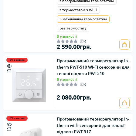
з програмованим термостатом
з термостатом з Wi-Fi
З механічним термостатом
Без термостату
В наявності
0
2 590.00грн.
Програмований терморегулятор In-
-5% в корзині
therm PWT-510 WI-FI сенсорний для
теплої підлоги PWT510
В наявності
0
2 080.00грн.
Програмований терморегулятор In-
-5% в корзині
therm wi-fi сенсорний для теплої
підлоги PWT-517