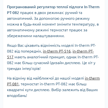
Програмований регулятор теплої підлоги In-Therm
PT-082
працює в двох режимах: ручний та
автоматичний. За допомогою ручного режиму
можна в будь-який момент змінити температуру, в
автоматичному режимі термостат працює за
збереженими налаштуваннями.
Якщо Вас цікавить відмінність моделі In-therm PT-
082 від попередніх,
in-therm PT-516
,
in-therm PT-
517
мають аналогічний принцип, однак In-therm PT-
082 має більш сучасний lдизайн дисплею. Це хіт у
трендах інтер'єрів!
На відміну від найближчої до нашої моделі
in-therm
PT-081
, термостат in-therm PT-082 має більш
квадратні кути дисплею. Вибір залежить від Ваших
вподобань!