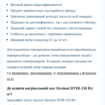
Високий рівень енергоефективності;
Продукт преміум-класу від надійного бренду;
Забезпечує рівномірний розподіл тепла по всій поверхні;
Підходить як для комфортного, так і для основного обігріву;
Тривалий термін служби без технічного обслуговування;
Стійкість до механічних і термічних навантажень;
Широкий вибір площ (від 0.5 до 12 м²).
Для управління температурою рекомендується підключення до
терморегулятора – це дозволяє точно контролювати нагрів і
економити електроенергію. В нашому інтернет-магазині ви
знайдете великий вибір терморегуляторів
від
механічних
,
програмованих
до
програмованих з функцією
wi-fi
.
Де купити
нагрівальний мат Devimat DTIR-150 Вт/
м²?
Замовляйте
теплу підлогу
Devimat DTIR-150 Вт/