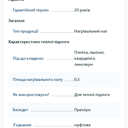
Гарантійний термін
20 років
Загальні
Тип продукції
Нагрівальний мат
Характеристики теплої підлоги
Плитка, ламінат,
Під що кладемо:
кварцвініл,
линолеум
Площа нагрівального мату
0.5
Як використовуєм?
Для теплої підлоги
Бюждет
Преміум
З'єднання
муфтове