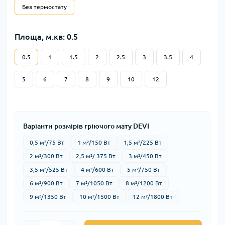
Без термостату
Площа, м.кв: 0.5
0.5
1
1.5
2
2.5
3
3.5
4
5
6
7
8
9
10
12
Варіанти розмірів гріючого мату DEVI
0,5 м²/75 Вт
1 м²/150 Вт
1,5 м²/225 Вт
2 м²/300 Вт
2,5 м²/ 375 Вт
3 м²/450 Вт
3,5 м²/525 Вт
4 м²/600 Вт
5 м²/750 Вт
6 м²/900 Вт
7 м²/1050 Вт
8 м²/1200 Вт
9 м²/1350 Вт
10 м²/1500 Вт
12 м²/1800 Вт