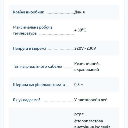
Країна виробник
Данія
Максимальна робоча
+ 80℃
температура
Напруга в мережі
220V - 230V
Резистивний,
Тип нагрівального кабелю
екранований
Ширина нагрівального мата
0,5 м
Як укладаємо?
У плитковий клей
PTFE -
фторопластова
внутрішня ізоляція,