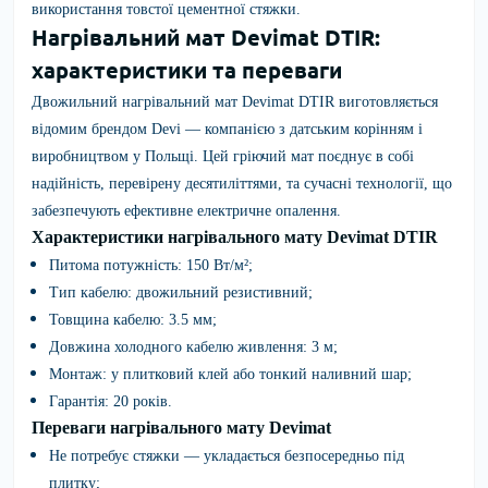
використання товстої цементної стяжки.
Нагрівальний мат Devimat DTIR:
характеристики та переваги
Двожильний нагрівальний мат Devimat DTIR виготовляється
відомим брендом
Devi
— компанією з датським корінням і
виробництвом у Польщі. Цей гріючий мат поєднує в собі
надійність, перевірену десятиліттями, та сучасні технології, що
забезпечують ефективне електричне опалення.
Характеристики нагрівального мату Devimat DTIR
Питома потужність: 150 Вт/м²;
Тип кабелю: двожильний резистивний;
Товщина кабелю: 3.5 мм;
Довжина холодного кабелю живлення: 3 м;
Монтаж: у плитковий клей або тонкий наливний шар;
Гарантія: 20 років.
Переваги нагрівального мату Devimat
Не потребує стяжки — укладається безпосередньо під
плитку;