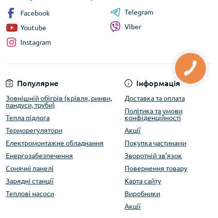
Telegram
Facebook
Viber
Youtube
Instagram
Популярне
Інформація
Зовнішній обігрів (крівля, ринви,
Доставка та оплата
пандуси, труби)
Політика та умови
Тепла підлога
конфіденційності
Терморегулятори
Акції
Електромонтажне обладнання
Покупка частинами
Енергозабезпечення
Зворотній зв’язок
Сонячні панелі
Повернення товару
Зарядні станції
Карта сайту
Теплові насоси
Виробники
Акції