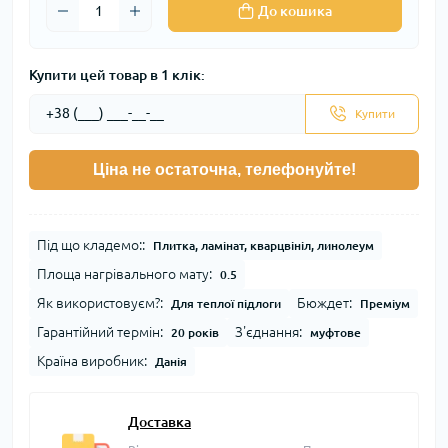
До кошика
Купити цей товар в 1 клік:
Купити
Ціна не остаточна, телефонуйте!
Під що кладемо::
Плитка, ламінат, кварцвініл, линолеум
Площа нагрівального мату:
0.5
Як використовуєм?:
Бюждет:
Для теплої підлоги
Преміум
Гарантійний термін:
З'єднання:
20 років
муфтове
Країна виробник:
Данія
Доставка