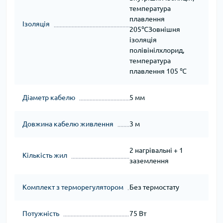
температура
плавлення
Ізоляція
205℃Зовнішня
ізоляція
полівінілхлорид,
температура
плавлення 105 ℃
Діаметр кабелю
5 мм
Довжина кабелю живлення
3 м
2 нагрівальні + 1
Кількість жил
заземлення
Комплект з терморегулятором
Без термостату
Потужність
75 Вт