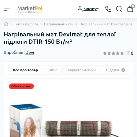
0
Клієнту
Тепла підлога
Нагрівальні мати
Нагрівальний мат Devimat для те
Нагрівальний мат Devimat для теплої
підлоги DTIR-150 Вт/м²
Виробник:
Devi
0
Все про товар
Опис
Характеристики
Відгуки
0
-5% в корзині