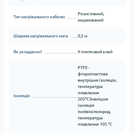
Резистивний,
Тип нагрівального кабелю
екранований
Ширина нагрівального мата
0,5 м
Як укладаємо?
У плитковий клей
PTFE -
фторопластова
внутрішня ізоляція,
температура
плавлення
Ізоляція
205℃Зовнішня
ізоляція
полівінілхлорид,
температура
плавлення 105 ℃