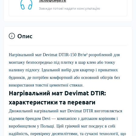
Завжди готові надати консультацію
Опис
Нагрівальний мат Devimat DTIR-150 Вт/м²
розроблений для
монтажу безпосередньо під плитку в шар клею або тонку
наливну підлогу. Ідеальний вибір для квартир і приватних
будинків, де потрібен комфортний або основний обігрів без
використання товстої цементної стяжки.
Нагрівальний мат Devimat DTIR:
характеристики та переваги
Двожильний нагрівальний мат Devimat DTIR виготовляється
відомим брендом
Devi
— компанією з датським корінням і
виробництвом у Польщі. Цей гріючий мат поєднує в собі
надійність, перевірену десятиліттями, та сучасні технології, що