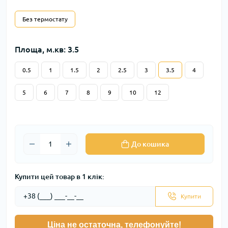
Без термостату
Площа, м.кв: 3.5
0.5
1
1.5
2
2.5
3
3.5
4
5
6
7
8
9
10
12
До кошика
Купити цей товар в 1 клік:
Купити
Ціна не остаточна, телефонуйте!