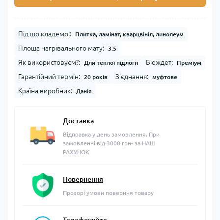
Під що кладемо::
Плитка, ламінат, кварцвініл, линолеум
Площа нагрівального мату:
3.5
Як використовуєм?:
Бюждет:
Для теплої підлоги
Преміум
Гарантійний термін:
З'єднання:
20 років
муфтове
Країна виробник:
Данія
Доставка
Відправка у день замовлення. При
замовленні від 3000 грн- за НАШ
РАХУНОК
Повернення
Прозорі умови поверння товару
Телефонуйте