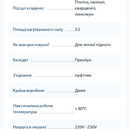
Плитка, ламінат,
Під що кладемо:
кварцвініл,
линолеум
Площа нагрівального мату
3.5
Як використовуєм?
Для теплої підлоги
Бюждет
Преміум
З'єднання
муфтове
Країна виробник
Данія
Максимальна робоча
+ 80℃
температура
Напруга в мережі
220V - 230V