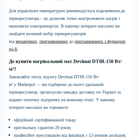
Для управління температурою рекомендується підключення до
терморегулятора – це дозволяє точно контролювати нагрів і
економити електроенергію. В нашому інтернет-магазині ви
знайдете великий вибір терморегуляторів
від
механічних
,
програмованих
до
програмованих з функцією
wi-fi
.
Де купити
нагрівальний мат Devimat DTIR-150 Вт/
м²?
Замовляйте
теплу підлогу
Devimat DTIR-150 Вт/
м²
у
Marketpol
— ми підберемо до нього ідеальний
терморегулятор, організуємо швидку доставку по Україні та
надамо технічну підтримку на кожному етапі. У нашому
інтернет-магазині ви отримаєте:
офіційний сертифікований товар;
оригінальну гарантію 20 років;
професійну консультацію від фахівців з 12-річним досвідом;