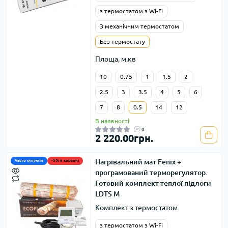
з термостатом з Wi-Fi
З механічним термостатом
Без термостату
Площа, м.кв
10
0.75
1
1.5
2
2.5
3
3.5
4
5
6
7
8
0.5
14
12
В наявності
0
2 220.00грн.
Нагрівальний мат Fenix +
Часто купують
-5% в корзині
програмований терморегулятор.
Готовий комплект теплої підлоги
LDTS M
Комплект з термостатом
з термостатом з Wi-Fi