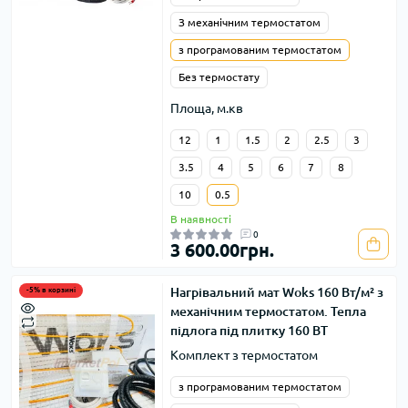
З механічним термостатом
з програмованим термостатом
Без термостату
Площа, м.кв
12
1
1.5
2
2.5
3
3.5
4
5
6
7
8
10
0.5
В наявності
0
3 600.00грн.
Нагрівальний мат Woks 160 Вт/м² з
-5% в корзині
механічним термостатом. Тепла
підлога під плитку 160 ВТ
Комплект з термостатом
з програмованим термостатом