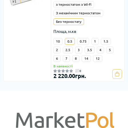
з термостатом з Wi-Fi
З механічним термостатом
Без термостату
Площа, м.кв
10
0.5
0.75
1
1.5
2
2.5
3
3.5
4
5
6
7
8
14
12
В наявності
0
2 220.00грн.