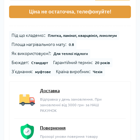
Ціна не остаточна, телефонуйте!
Під що кладемо::
Плитка, ламінат, кварцвініл, линолеум
Площа нагрівального мату:
0.8
Як використовуєм?:
Для теплої підлоги
Бюждет:
Гарантійний термін:
Стандарт
20 років
З'єднання:
Країна виробник:
муфтове
Чехія
Доставка
Відправка у день замовлення. При
замовленні від 3000 грн- за НАШ
РАХУНОК
Повернення
Прозорі умови поверння товару