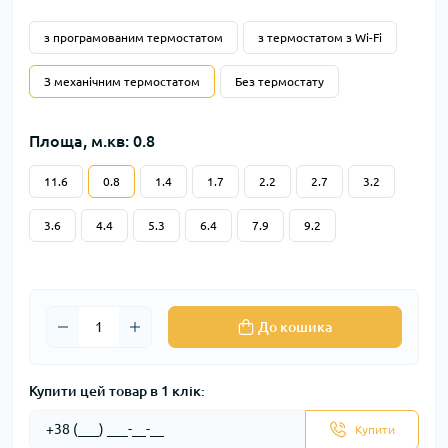
з програмованим термостатом
з термостатом з Wi-Fi
З механічним термостатом
Без термостату
Площа, м.кв: 0.8
11.6
0.8
1.4
1.7
2.2
2.7
3.2
3.6
4.4
5.3
6.4
7.9
9.2
До кошика
Купити цей товар в 1 клік:
Купити