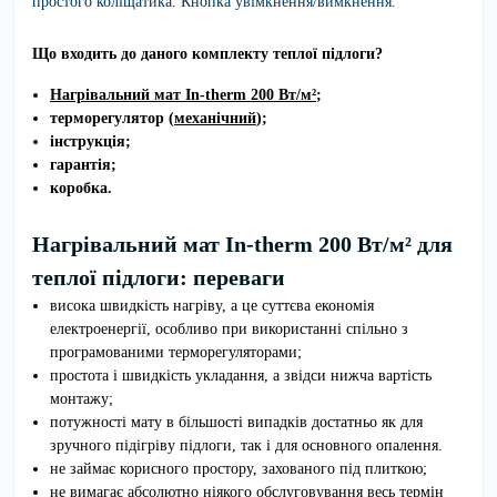
простого коліщатика. Кнопка увімкнення/вимкнення.
Що входить до даного комплекту теплої підлоги?
Нагрівальний мат In-therm 200 Вт/м
²
;
терморегулятор (
механічний
);
інструкція;
гарантія;
коробка.
Нагрівальний мат In-therm 200 Вт/м² для
теплої підлоги: переваги
висока швидкість нагріву, а це суттєва економія
електроенергії, особливо при використанні спільно з
програмованими терморегуляторами;
простота і швидкість укладання, а звідси нижча вартість
монтажу;
потужності мату в більшості випадків достатньо як для
зручного підігріву підлоги, так і для основного опалення.
не займає корисного простору, захованого під плиткою;
не вимагає абсолютно ніякого обслуговування весь термін