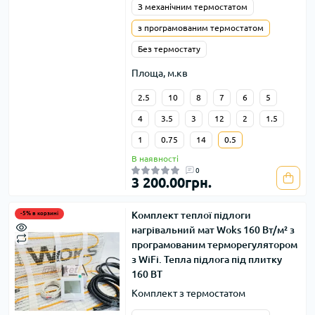
З механічним термостатом
з програмованим термостатом
Без термостату
Площа, м.кв
2.5
10
8
7
6
5
4
3.5
3
12
2
1.5
1
0.75
14
0.5
В наявності
0
3 200.00грн.
Комплект теплої підлоги
-5% в корзині
нагрівальний мат Woks 160 Вт/м² з
програмованим терморегулятором
з WiFi. Тепла підлога під плитку
160 ВТ
Комплект з термостатом