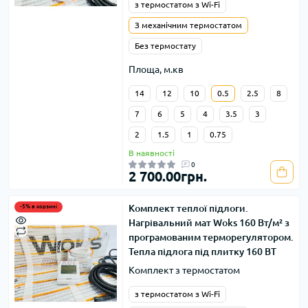
з термостатом з Wi-Fi
З механічним термостатом
Без термостату
Площа, м.кв
14
12
10
0.5
2.5
8
7
6
5
4
3.5
3
2
1.5
1
0.75
В наявності
0
2 700.00грн.
Комплект теплої підлоги.
-5% в корзині
Нагрівальний мат Woks 160 Вт/м² з
програмованим терморегулятором.
Тепла підлога під плитку 160 ВТ
Комплект з термостатом
з термостатом з Wi-Fi