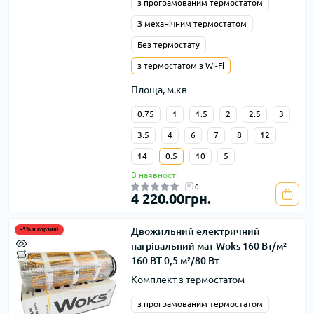
з програмованим термостатом
З механічним термостатом
Без термостату
з термостатом з Wi-Fi
Площа, м.кв
0.75
1
1.5
2
2.5
3
3.5
4
6
7
8
12
14
0.5
10
5
В наявності
0
4 220.00грн.
Двожильний електричний
-5% в корзині
нагрівальний мат Woks 160 Вт/м²
160 ВТ 0,5 м²/80 Вт
Комплект з термостатом
з програмованим термостатом