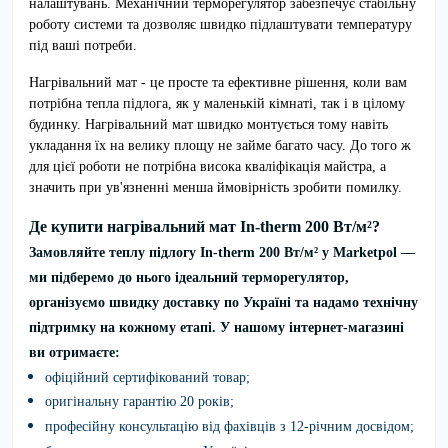
налаштувань. Механічний терморегулятор забезпечує стабільну
роботу системи та дозволяє швидко підлаштувати температуру
під ваші потреби.
Нагрівальний мат
- це просте та ефективне рішення, коли вам
потрібна
тепла підлога
, як у маленькій кімнаті, так і в цілому
будинку. Нагрівальний мат швидко монтується тому навіть
укладання їх на велику площу не займе багато часу. До того ж
для цієї роботи не потрібна висока кваліфікація майстра, а
значить при ув'язненні менша ймовірність зробити помилку.
Де купити нагрівальний мат In-therm 200 Вт/м²?
Замовляйте
теплу підлогу
In-therm 200 Вт/м
²
у
Marketpol
—
ми підберемо до нього ідеальний терморегулятор,
організуємо швидку доставку по Україні та надамо технічну
підтримку на кожному етапі. У нашому інтернет-магазині
ви отримаєте:
офіційний сертифікований товар;
оригінальну гарантію 20 років;
професійну консультацію від фахівців з 12-річним досвідом;