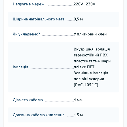
Напруга в мережі
220V - 230V
Ширина нагрівального мата
0,5 м
Як укладаємо?
У плитковий клей
Внутрішня ізоляція
термостійкий ПВХ
пластикат та 4 шари
Ізоляція
плівки ПЕТ
Зовнішня ізоляція
полівінілхлорид
(PVC, 105 ° C)
Діаметр кабелю
4 мм
Довжина кабелю живлення
1.5 м