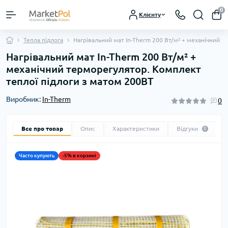
0
Клієнту
Тепла підлога
Нагрівальний мат In-Therm 200 Вт/м² + механічний 
Нагрівальний мат In-Therm 200 Вт/м² +
механічний терморегулятор. Комплект
теплої підлоги з матом 200ВТ
Виробник:
In-Therm
0
Все про товар
Опис
Характеристики
Відгуки
0
Часто купують
-5% в корзині