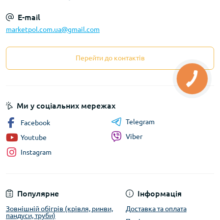
E-mail
marketpol.com.ua@gmail.com
Перейти до контактів
Ми у соціальних мережах
Telegram
Facebook
Viber
Youtube
Instagram
Популярне
Інформація
Зовнішній обігрів (крівля, ринви,
Доставка та оплата
пандуси, труби)