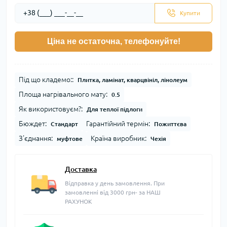
Купити
Ціна не остаточна, телефонуйте!
Під що кладемо::
Плитка, ламінат, кварцвініл, лінолеум
Площа нагрівального мату:
0.5
Як використовуєм?:
Для теплої підлоги
Бюждет:
Гарантійний термін:
Стандарт
Пожиттєва
З'єднання:
Країна виробник:
муфтове
Чехія
Доставка
Відправка у день замовлення. При
замовленні від 3000 грн- за НАШ
РАХУНОК