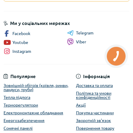
Ми у соціальних мережах
Telegram
Facebook
Viber
Youtube
Instagram
Популярне
Інформація
Зовнішній обігрів (крівля, ринви,
Доставка та оплата
пандуси, труби)
Політика та умови
Тепла підлога
конфіденційності
Терморегулятори
Акції
Електромонтажне обладнання
Покупка частинами
Енергозабезпечення
Зворотній зв’язок
Сонячні панелі
Повернення товару