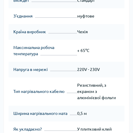
Бюждет
Стандарт
З'єднання
муфтове
Країна виробник
Чехія
Максимальна робоча
+ 65℃
температура
Напруга в мережі
220V - 230V
Резистивний, з
Тип нагрівального кабелю
екраном з
алюмінієвої фольги
Ширина нагрівального мата
0,5 м
Як укладаємо?
У плитковий клей