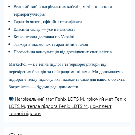
Великий вибір нагрівальних кабелів, матів, плівок та
терморегуляторів
Гарантія якості, офіційні сертифікати
Власний склад — усе в наявності
Безкоштовна доставка по Україні
Завжди видаємо чек і гарантійний талон
Професійна консультація від досвідчених спеціалістів
MarketPol
— це тепла підлога та терморегулятори від
перевірених брендів за найкращими цінами. Ми допоможемо
підібрати теплу підлогу, яка підходить саме для вашого об'єкта.
Звертайтесь — будемо раді допомогти!
Нагрівальний мат Fenix LDTS M
,
гріючий мат Fenix
LDTS M
,
тепла підлога Fenix LDTS M
,
комплект
теплої підлоги