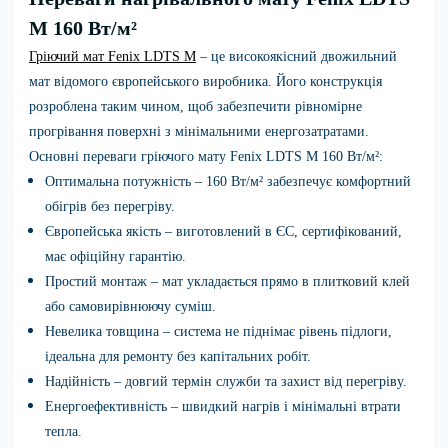
M 160 Вт/м²
Гріючий мат Fenix LDTS M
– це високоякісний двожильний
мат відомого європейського виробника. Його конструкція
розроблена таким чином, щоб забезпечити рівномірне
прогрівання поверхні з мінімальними енергозатратами.
Основні переваги гріючого мату Fenix LDTS M 160 Вт/м²:
Оптимальна потужність
– 160 Вт/м² забезпечує комфортний
обігрів без перегріву.
Європейська якість
– виготовлений в ЄС, сертифікований,
має офіційну гарантію.
Простий монтаж
– мат укладається прямо в плитковий клей
або самовирівнюючу суміш.
Невелика товщина
– система не піднімає рівень підлоги,
ідеальна для ремонту без капітальних робіт.
Надійність
– довгий термін служби та захист від перегріву.
Енергоефективність
– швидкий нагрів і мінімальні втрати
тепла.