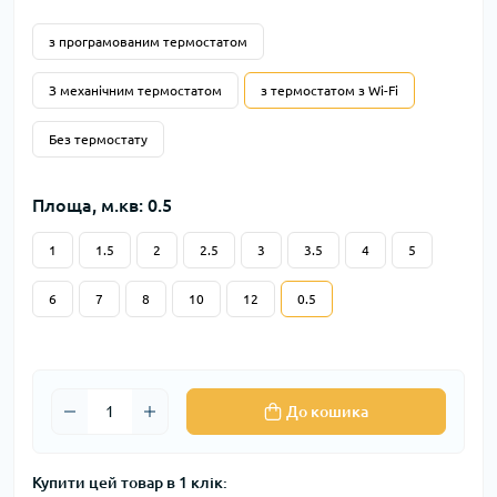
з програмованим термостатом
З механічним термостатом
з термостатом з Wi-Fi
Без термостату
Площа, м.кв: 0.5
1
1.5
2
2.5
3
3.5
4
5
6
7
8
10
12
0.5
До кошика
Купити цей товар в 1 клік: