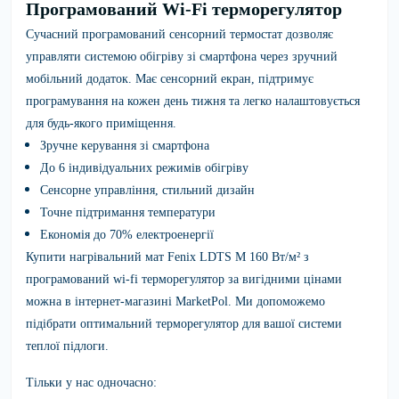
Програмований Wi-Fi терморегулятор
Сучасний програмований сенсорний термостат дозволяє
управляти системою обігріву зі смартфона через зручний
мобільний додаток. Має сенсорний екран, підтримує
програмування на кожен день тижня та легко налаштовується
для будь-якого приміщення.
Зручне керування зі смартфона
До 6 індивідуальних режимів обігріву
Сенсорне управління, стильний дизайн
Точне підтримання температури
Економія до 70% електроенергії
Купити
нагрівальний мат Fenix LDTS M 160 Вт/м²
з
програмований wi-fi терморегулятор за вигід
ними цінами
можна в
інтернет-магазині MarketPol
. Ми допоможемо
підібрати оптимальний терморегулятор для вашої системи
теплої підлоги.
Тільки у нас одночасно: