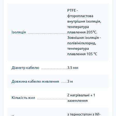
PTFE -
фторопластова
внутрішня ізоляція,
температура
Ізоляція
плавлення 205℃.
Зовнішня ізоляція -
полівінілхлорид,
температура
плавлення 105 ℃
Діаметр кабелю
3.5 мм
Довжина кабелю живлення
3 м
2 нагрівальні + 1
Кількість жил
заземлення
з термостатом з Wi-