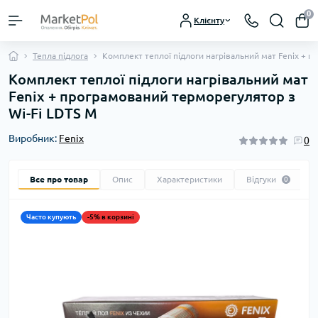
0
Клієнту
Тепла підлога
Комплект теплої підлоги нагрівальний мат Fenix + 
Комплект теплої підлоги нагрівальний мат
Fenix + програмований терморегулятор з
Wi-Fi LDTS M
Виробник:
Fenix
0
Все про товар
Опис
Характеристики
Відгуки
0
Часто купують
-5% в корзині