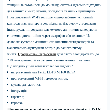
товщині та готовності до монтажу, система ідеально підходить
для ванних кімнат, кухонь, коридорів та інших приміщень.
Програмований Wi-Fi терморегулятор
забезпечує повний
контроль над температурою підлоги. Дає змогу створювати
індивідуальні програми для кожного дня тижня та керувати
системою дистанційно через смартфон або планшет. Це
дозволяє суттєво зменшити споживання електроенергії та
максимально адаптувати обігрів до вашого ритму
життя.
Програмовані термостати
дозвляють заощаджувати до
70% електроенергії за рахунок налаштування програми.
Що входить у цей комплект теплої підлоги?
нагрівальний мат Fenix LDTS M 160 Вт/м²;
програмований Wi-Fi терморегулятор;
футляр для датчика;
інструкція;
гарантія;
коробка.
Переваги нагрівального мату Fenix LDTS