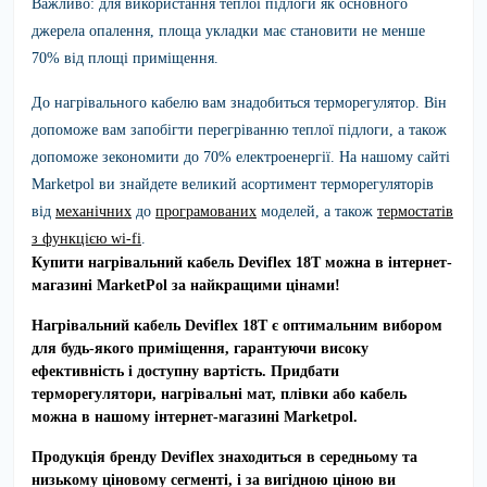
Важливо: для використання теплої підлоги як основного
джерела опалення, площа укладки має становити не менше
70% від площі приміщення.
До нагрівального кабелю вам знадобиться терморегулятор. Він
допоможе вам запобігти перегріванню теплої підлоги, а також
допоможе зекономити до 70% електроенергії. На нашому сайті
Marketpol ви знайдете великий асортимент терморегуляторів
від
механічних
до
програмованих
моделей, а також
термостатів
з функцією wi-fi
.
Купити нагрівальний кабель Deviflex 18T можна в інтернет-
магазині MarketPol за найкращими цінами!
Нагрівальний кабель
Deviflex 18T
є оптимальним вибором
для будь-якого приміщення, гарантуючи високу
ефективність і доступну вартість. Придбати
терморегулятори, нагрівальні мат, плівки або кабель
можна в нашому інтернет-магазині Marketpol.
Продукція бренду
Deviflex
знаходиться в середньому та
низькому ціновому сегменті, і за вигідною ціною ви