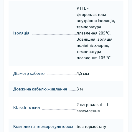
PTFE -
фторопластова
внутрішня ізоляція,
температура
Ізоляція
плавлення 205℃.
Зовнішня ізоляція
полівінілхлорид,
температура
плавлення 105 ℃
Діаметр кабелю
4,5 мм
Довжина кабелю живлення
3 м
2 нагрівальні + 1
Кількість жил
заземлення
Комплект з терморегулятором
Без термостату