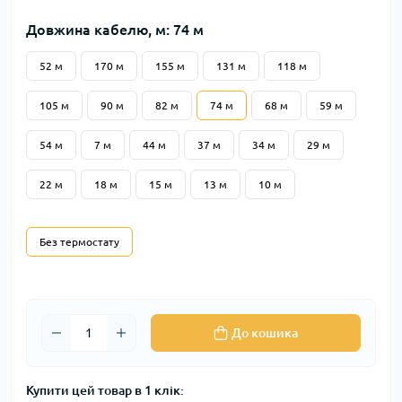
Довжина кабелю, м: 74 м
52 м
170 м
155 м
131 м
118 м
105 м
90 м
82 м
74 м
68 м
59 м
54 м
7 м
44 м
37 м
34 м
29 м
22 м
18 м
15 м
13 м
10 м
Без термостату
До кошика
Купити цей товар в 1 клік: