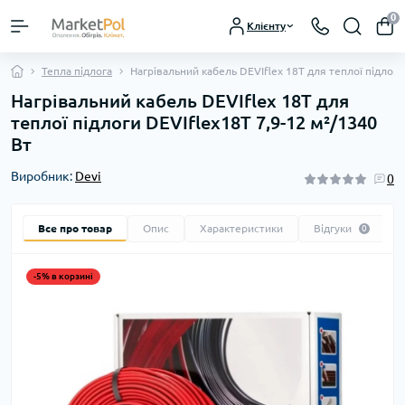
0
Клієнту
Тепла підлога
Нагрівальний кабель DEVIflex 18T для теплої підлоги
Нагрівальний кабель DEVIflex 18T для
теплої підлоги DEVIflex18T 7,9-12 м²/1340
Вт
Виробник:
Devi
0
Все про товар
Опис
Характеристики
Відгуки
0
-5% в корзині