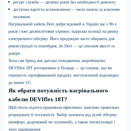
ресурс служби — десятки років без необхідності ремонту;
доступна вартість встановлення — часто нижча за класичне
опалення.
Нагрівальний кабель Devi добре відомий в Україні ще з 90-х
років і вже десятиліттями утримує лідерські позиції на ринку
електричного обігріву. Його продукцію часто обирають для
реконструкції та новобудов, бо Devi — це синонім якості та
довіри.
Хоча сам бренд має датське походження, виробництво
DEVIflex 18T розташоване в Польщі — це означає, що ви
отримуєте сертифікований продукт, виготовлений відповідно
до вимог ЄС.
Як обрати потужність нагрівального
кабелю DEVIflex 18T?
Щоб тепла підлога працювала ефективно, важливо правильно
розрахувати її потужність. Вибір залежить від цілей обігріву
(комфорт, додатковий чи основний), а також теплоізоляції і
типу приміщення.