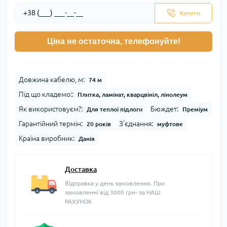
Купити
Ціна не остаточна, телефонуйте!
Довжина кабелю, м:
74 м
Під що кладемо::
Плитка, ламінат, кварцвініл, лінолеум
Як використовуєм?:
Бюждет:
Для теплої підлоги
Преміум
Гарантійний термін:
З'єднання:
20 років
муфтове
Країна виробник:
Данія
Доставка
Відправка у день замовлення. При
замовленні від 3000 грн- за НАШ
РАХУНОК