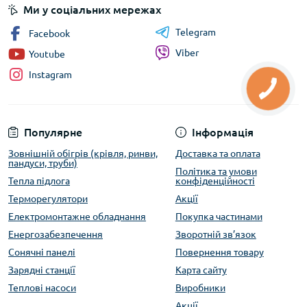
Ми у соціальних мережах
Telegram
Facebook
Viber
Youtube
Instagram
Популярне
Інформація
Зовнішній обігрів (крівля, ринви,
Доставка та оплата
пандуси, труби)
Політика та умови
Тепла підлога
конфіденційності
Терморегулятори
Акції
Електромонтажне обладнання
Покупка частинами
Енергозабезпечення
Зворотній зв’язок
Сонячні панелі
Повернення товару
Зарядні станції
Карта сайту
Теплові насоси
Виробники
Акції