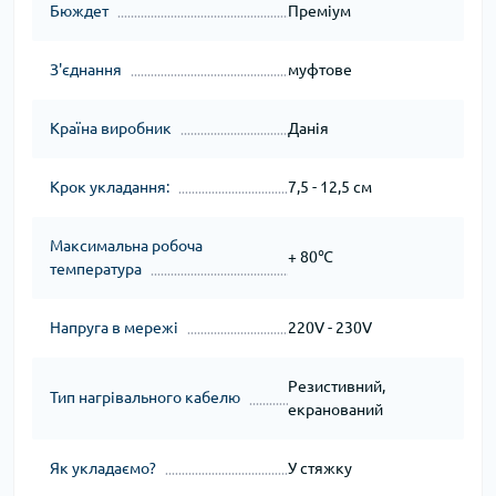
Бюждет
Преміум
З'єднання
муфтове
Країна виробник
Данія
Крок укладання:
7,5 - 12,5 см
Максимальна робоча
+ 80℃
температура
Напруга в мережі
220V - 230V
Резистивний,
Тип нагрівального кабелю
екранований
Як укладаємо?
У стяжку