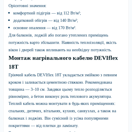
Орієнтовні значення:
комфортний підігрів — від 112 Вт/м²;
додатковий обігрів — від 140 Вт/м²;
основне опалення — від 170 Вт/м².
Для балконів, лоджій або погано утеплених приміщень
потужність варто збільшити. Наявність теплоізоляції, якість
вікон і дверей також впливають на необхідну потужність.
Монтаж нагрівального кабелю DEVIflex
18T
Гріючий кабель
DEVIflex 18T
укладається змійкою з певним
кроком і заливається цементною стяжкою. Рекомендована
товщина — 3–10 см. Завдяки цьому тепло розподіляється
рівномірно, а бетон виконує роль теплового акумулятора.
Теплий кабель можна монтувати в будь-яких приміщеннях:
спальнях, дитячих, вітальнях, кухнях, санвузлах, а також на
балконах і лоджіях. Він сумісний із усіма популярними
покриттями — від плитки до ламінату.