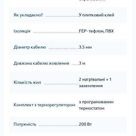
Як укладаємо?
У плитковий клей
Ізоляція
FEP- тефлон, ПВХ
Діаметр кабелю
3.5 мм
Довжина кабелю живлення
3 м
2 нагрівальні + 1
Кількість жил
заземлення
з програмованим
Комплект з терморегулятором
термостатом
Потужність
200 Вт