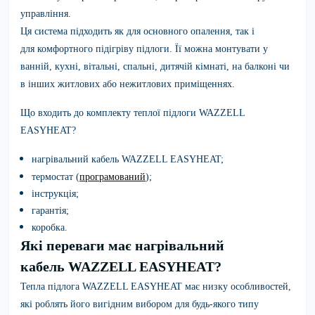
управління.
Ця система підходить як для
основного опалення
, так і
для
комфортного підігріву підлоги
. Її можна монтувати у
ванній, кухні, вітальні, спальні, дитячій кімнаті, на балконі чи
в інших житлових або нежитлових приміщеннях.
Що входить до комплекту теплої підлоги
WAZZELL
EASYHEAT?
нагрівальний кабель
WAZZELL EASYHEAT;
термостат (
програмований
);
інструкція;
гарантія;
коробка.
Які переваги має нагрівальний
кабель WAZZELL EASYHEAT?
Тепла підлога
WAZZELL EASYHEAT
має низку особливостей,
які роблять його вигідним вибором для будь-якого типу