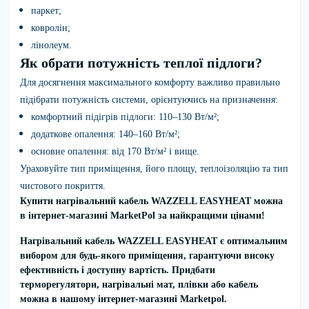
паркет;
ковролін;
лінолеум.
Як обрати потужність теплої підлоги?
Для досягнення максимального комфорту важливо правильно
підібрати потужність системи, орієнтуючись на призначення:
комфортний підігрів підлоги:
110–130 Вт/м²;
додаткове опалення:
140–160 Вт/м²;
основне опалення:
від 170 Вт/м² і вище.
Ураховуйте тип приміщення, його площу, теплоізоляцію та тип
чистового покриття.
Купити нагрівальний кабель
WAZZELL EASYHEAT
можна
в інтернет-магазині MarketPol за найкращими цінами!
Нагрівальний кабель
WAZZELL EASYHEAT
є оптимальним
вибором для будь-якого приміщення, гарантуючи високу
ефективність і доступну вартість. Придбати
терморегулятори, нагрівальні мат, плівки або кабель
можна в нашому інтернет-магазині Marketpol.