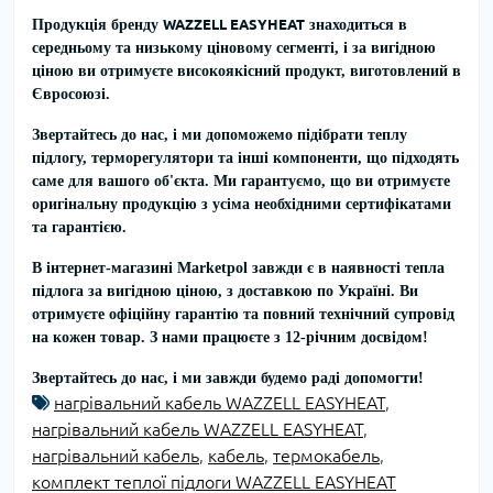
Продукція бренду
WAZZELL EASYHEAT
знаходиться в
середньому та низькому ціновому сегменті, і за вигідною
ціною ви отримуєте високоякісний продукт, виготовлений в
Євросоюзі.
Звертайтесь до нас, і ми допоможемо підібрати теплу
підлогу, терморегулятори та інші компоненти, що підходять
саме для вашого об'єкта. Ми гарантуємо, що ви отримуєте
оригінальну продукцію з усіма необхідними сертифікатами
та гарантією.
В інтернет-магазині Marketpol завжди є в наявності тепла
підлога за вигідною ціною, з доставкою по Україні. Ви
отримуєте офіційну гарантію та повний технічний супровід
на кожен товар. З нами працюєте з 12-річним досвідом!
Звертайтесь до нас, і ми завжди будемо раді допомогти!
нагрівальний кабель WAZZELL EASYHEAT
,
нагрівальний кабель WAZZELL EASYHEAT
,
нагрівальний кабель
,
кабель
,
термокабель
,
комплект теплої підлоги WAZZELL EASYHEAT