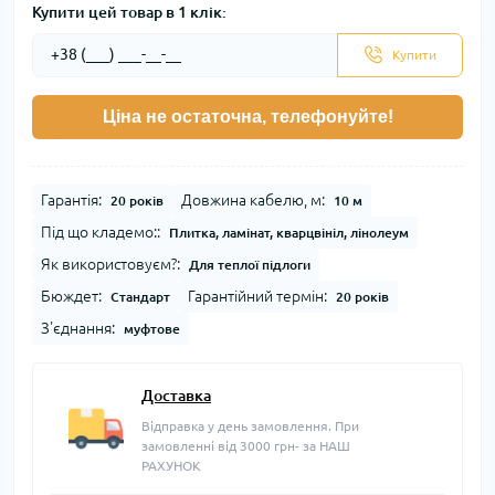
Купити цей товар в 1 клік:
Купити
Ціна не остаточна, телефонуйте!
Гарантія:
Довжина кабелю, м:
20 років
10 м
Під що кладемо::
Плитка, ламінат, кварцвініл, лінолеум
Як використовуєм?:
Для теплої підлоги
Бюждет:
Гарантійний термін:
Стандарт
20 років
З'єднання:
муфтове
Доставка
Відправка у день замовлення. При
замовленні від 3000 грн- за НАШ
РАХУНОК