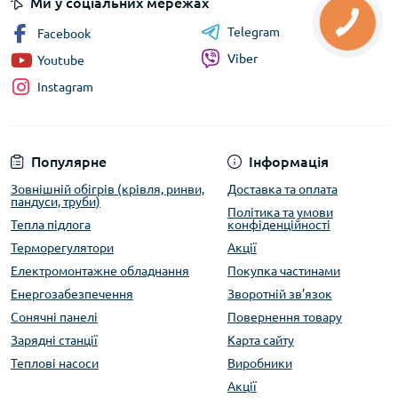
Ми у соціальних мережах
Telegram
Facebook
Viber
Youtube
Instagram
Популярне
Інформація
Зовнішній обігрів (крівля, ринви,
Доставка та оплата
пандуси, труби)
Політика та умови
Тепла підлога
конфіденційності
Терморегулятори
Акції
Електромонтажне обладнання
Покупка частинами
Енергозабезпечення
Зворотній зв’язок
Сонячні панелі
Повернення товару
Зарядні станції
Карта сайту
Теплові насоси
Виробники
Акції