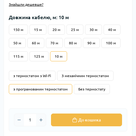
Знайшли дешевше?
Довжина кабелю, м: 10 м
150 м
15 м
20 м
25 м
30 м
40 м
50 м
60 м
70 м
80 м
90 м
100 м
115 м
125 м
10 м
з термостатом з Wi-Fi
З механічним термостатом
з програмованим термостатом
Без термостату
До кошика