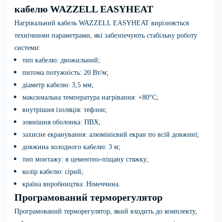
кабелю WAZZELL EASYHEAT
Нагрівальний кабель WAZZELL EASYHEAT
вирізняється
технічними параметрами, які забезпечують стабільну роботу
системи:
тип кабелю:
двожильний;
питома потужність:
20 Вт/м;
діаметр кабелю:
3,5 мм;
максимальна температура нагрівання:
+80°C;
внутрішня ізоляція:
тефлон;
зовнішня оболонка:
ПВХ;
захисне екранування:
алюмінієвий екран по всій довжині;
довжина холодного кабелю:
3 м;
тип монтажу:
в цементно-піщану стяжку;
колір кабелю:
сірий;
країна виробництва:
Німеччина.
Програмований терморегулятор
Програмований терморегулятор, який входить до комплекту,