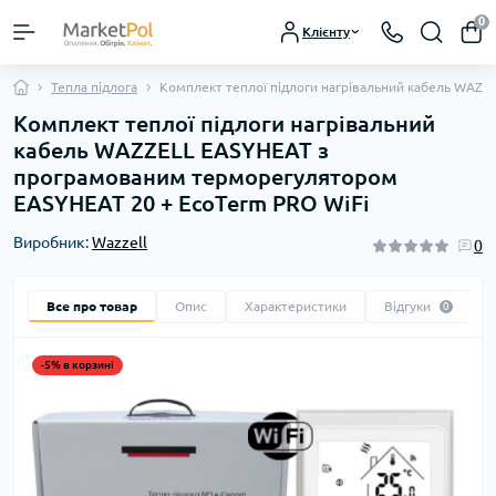
0
Клієнту
Тепла підлога
Комплект теплої підлоги нагрівальний кабель WAZ
Комплект теплої підлоги нагрівальний
кабель WAZZELL EASYHEAT з
програмованим терморегулятором
EASYHEAT 20 + EcoTerm PRO WiFi
Виробник:
Wazzell
0
Все про товар
Опис
Характеристики
Відгуки
0
-5% в корзині