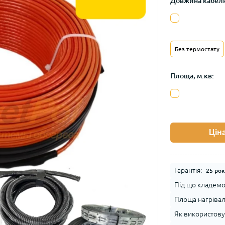
Довжина кабелю
Без термостату
Площа, м.кв:
Цін
Гарантія:
25 рок
Під що кладемо:
Площа нагрівал
Як використову