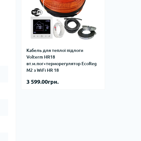
Кабель для теплої підлоги
Volterm HR18
вт.м.пог+терморегулятор EcoReg
M2 з WiFi HR 18
3 599.00грн.