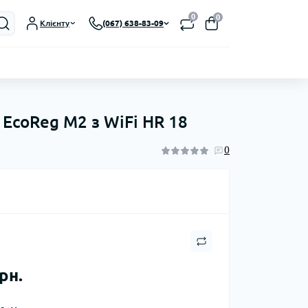
0
0
Клієнту
(067) 638-83-09
EcoReg M2 з WiFi HR 18
0
рн.