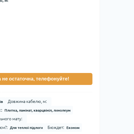
, м:
а не остаточна, телефонуйте!
Довжина кабелю, м:
ів
:
Плитка, ламінат, кварцвініл, линолеум
ьного мату:
єм?:
Бюждет:
Для теплої підлоги
Економ