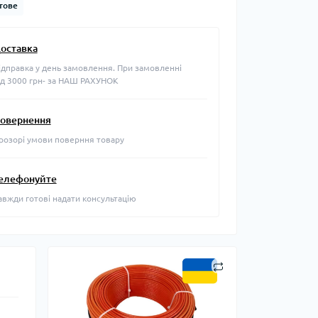
тове
оставка
ідправка у день замовлення. При замовленні
ід 3000 грн- за НАШ РАХУНОК
овернення
розорі умови поверння товару
елефонуйте
авжди готові надати консультацію