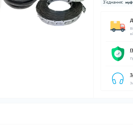
З'єднання:
муф
Д
В
в
П
П
Т
З