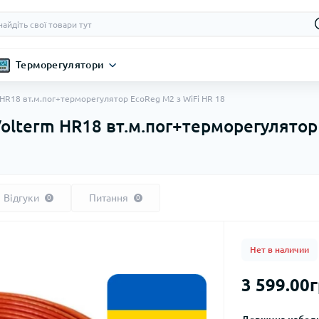
Терморегулятори
 HR18 вт.м.пог+терморегулятор EcoReg M2 з WiFi HR 18
Volterm HR18 вт.м.пог+терморегулятор 
Відгуки
Питання
0
0
Нет в наличии
3 599.00г