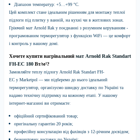
Діапазон температур: +5…+99 °C.
Цей комплект стане ідеальним рішенням для монтажу теплої
підлоги під плитку у ванній, на кухні чи в житлових зонах.
Гріючий мат Arnold Rak у поєднанні з розумним керуванням -
програмованим терморегулятор з функцією WiFi — це комфорт
і контроль у вашому домі.
Хочете купити нагрівальний
мат Arnold Rak Standart
FH-EC 180
Вт/м²?
Замовляйте
теплу підлогу
Arnold Rak Standart FH-
EC
у
Marketpol
— ми підберемо до нього ідеальний
терморегулятор, організуємо швидку доставку по Україні та
надамо технічну підтримку на кожному етапі. У нашому
інтернет-магазині ви отримаєте:
офіційний сертифікований товар;
оригінальну гарантію 20 років;
професійну консультацію від фахівців з 12-річним досвідом;
безкоштовну доставку по Україні;