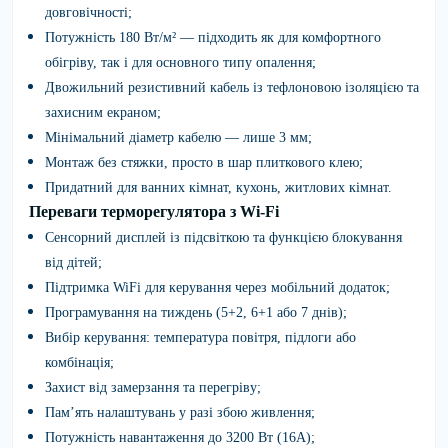
довговічності;
Потужність 180 Вт/м² — підходить як для комфортного
обігріву, так і для основного типу опалення;
Двожильний резистивний кабель із тефлоновою ізоляцією та
захисним екраном;
Мінімальний діаметр кабелю — лише 3 мм;
Монтаж без стяжки, просто в шар плиткового клею;
Придатний для ванних кімнат, кухонь, житлових кімнат.
Переваги терморегулятора з Wi-Fi
Сенсорний дисплей із підсвіткою та функцією блокування
від дітей;
Підтримка WiFi для керування через мобільний додаток;
Програмування на тиждень (5+2, 6+1 або 7 днів);
Вибір керування: температура повітря, підлоги або
комбінація;
Захист від замерзання та перегріву;
Пам’ять налаштувань у разі збою живлення;
Потужність навантаження до 3200 Вт (16А);