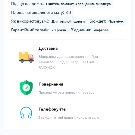
Під що кладемо::
Плитка, ламінат, кварцвініл, лінолеум
Площа нагрівального мату:
0.5
Як використовуєм?:
Бюждет:
Для теплої підлоги
Преміум
Гарантійний термін:
З'єднання:
20 років
муфтове
Доставка
Відправка у день замовлення. При
замовленні від 3000 грн- за НАШ
РАХУНОК
Повернення
Прозорі умови поверння товару
Телефонуйте
Завжди готові надати консультацію