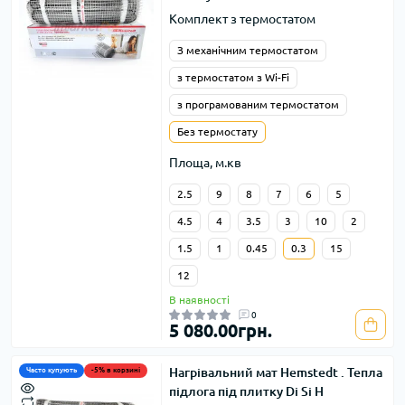
Комплект з термостатом
З механічним термостатом
з термостатом з Wi-Fi
з програмованим термостатом
Без термостату
Площа, м.кв
2.5
9
8
7
6
5
4.5
4
3.5
3
10
2
1.5
1
0.45
0.3
15
12
В наявності
0
5 080.00грн.
Нагрівальний мат Hemstedt . Тепла
Часто купують
-5% в корзині
підлога під плитку Di Si H