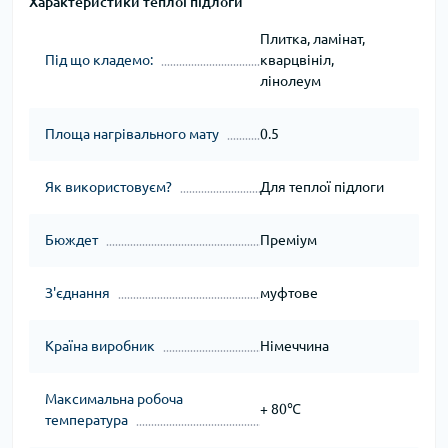
Характеристики теплої підлоги
Плитка, ламінат,
Під що кладемо:
кварцвініл,
лінолеум
Площа нагрівального мату
0.5
Як використовуєм?
Для теплої підлоги
Бюждет
Преміум
З'єднання
муфтове
Країна виробник
Німеччина
Максимальна робоча
+ 80℃
температура