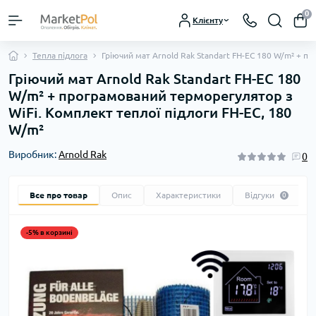
0
Клієнту
Тепла підлога
Гріючий мат Arnold Rak Standart FH-EC 180 W/m² + п
Гріючий мат Arnold Rak Standart FH-EC 180
W/m² + програмований терморегулятор з
WiFi. Комплект теплої підлоги FH-EC, 180
W/m²
Виробник:
Arnold Rak
0
Все про товар
Опис
Характеристики
Відгуки
0
-5% в корзині