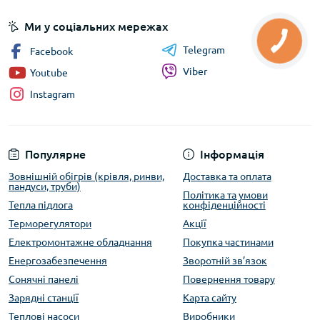
Ми у соціальних мережах
Telegram
Facebook
Viber
Youtube
Instagram
Популярне
Інформація
Зовнішній обігрів (крівля, ринви,
Доставка та оплата
пандуси, труби)
Політика та умови
Тепла підлога
конфіденційності
Терморегулятори
Акції
Електромонтажне обладнання
Покупка частинами
Енергозабезпечення
Зворотній зв’язок
Сонячні панелі
Повернення товару
Зарядні станції
Карта сайту
Теплові насоси
Виробники