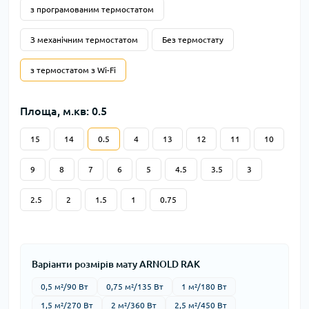
з програмованим термостатом
З механічним термостатом
Без термостату
з термостатом з Wi-Fi
Площа, м.кв: 0.5
15
14
0.5
4
13
12
11
10
9
8
7
6
5
4.5
3.5
3
2.5
2
1.5
1
0.75
Варіанти розмірів мату ARNOLD RAK
0,5 м²/90 Вт
0,75 м²/135 Вт
1 м²/180 Вт
1,5 м²/270 Вт
2 м²/360 Вт
2,5 м²/450 Вт