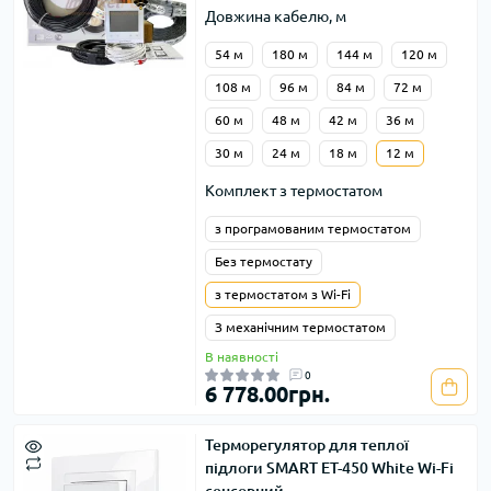
Довжина кабелю, м
54 м
180 м
144 м
120 м
108 м
96 м
84 м
72 м
60 м
48 м
42 м
36 м
30 м
24 м
18 м
12 м
Комплект з термостатом
з програмованим термостатом
Без термостату
з термостатом з Wi-Fi
З механічним термостатом
В наявності
0
6 778.00грн.
Терморегулятор для теплої
підлоги SMART ET-450 White Wi-Fi
сенсорний