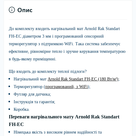
Опис
До комплекту входить нагрівальний мат Arnold Rak Standart
FH-EC діаметром 3 мм і програмований сенсорний
терморегулятор з підтримкою WiFi. Така система забезпечує
ефективне, рівномірне тепло і зручне керування температурою
в будь-якому приміщенні.
Що входить до комплекту теплої підлоги?
Нагрівальний мат
Arnold Rak Standart FH-EC (180 Вт/м²)
;
Терморегулятор (
програмований, з WiFi
);
Футляр для датчика;
Інструкція та гарантія;
Коробка.
Переваги нагрівального мату Arnold Rak Standart
FH-EC
Німецька якість з високим рівнем надійності та