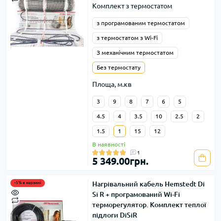
Комплект з термостатом
з програмованим термостатом
з термостатом з Wi-Fi
З механічним термостатом
Без термостату
Площа, м.кв
3
9
8
7
6
5
4.5
4
3.5
10
2.5
2
1.5
1
15
12
В наявності
1
5 349.00грн.
Нагрівальний кабель Hemstedt Di
-5% в корзині
Si R + програмований Wi-Fi
терморегулятор. Комплект теплої
підлоги DiSiR