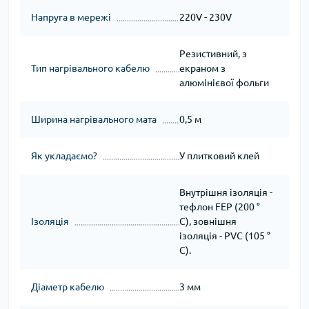
Напруга в мережі
220V - 230V
Резистивний, з
Тип нагрівального кабелю
екраном з
алюмінієвої фольги
Ширина нагрівального мата
0,5 м
Як укладаємо?
У плитковий клей
Внутрішня ізоляція -
тефлон FEP (200 °
Ізоляція
C), зовнішня
ізоляція - PVC (105 °
C).
Діаметр кабелю
3 мм