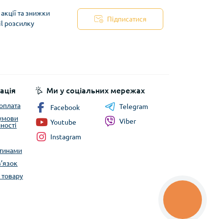
акції та знижки
Підписатися
il розсилку
ація
Ми у соціальних мережах
 оплата
Telegram
Facebook
 умови
Viber
Youtube
ності
Instagram
стинами
в’язок
 товару
КНОПКА
ЗВ'ЯЗКУ