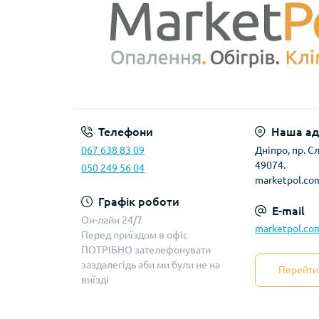
Дитяча колекція
Настінні обігрівачі
Стельові обігрівачі
Теплий плінтус
Дизайнерські обігрівачі з малюнками
handmade
Телефони
Наша ад
Металокерамічні обігрівачі
067 638 83 09
Дніпро, пр. 
49074.
050 249 56 04
marketpol.co
Графік роботи
E-mail
Он-лайн 24/7
marketpol.co
Перед приїздом в офіс
ПОТРІБНО зателефонувати
заздалегідь аби ми були не на
Перейти 
виїзді