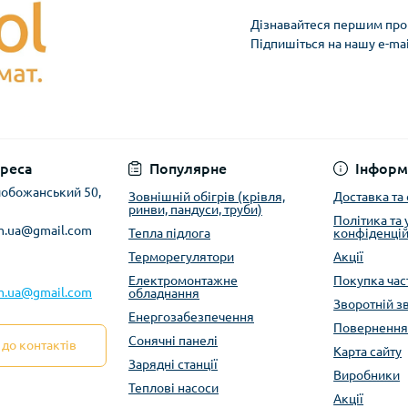
Дізнавайтеся першим про 
Підпишіться на нашу e-ma
реса
Популярне
Інформ
Слобожанський 50,
Зовнішній обігрів (крівля,
Доставка та
ринви, пандуси, труби)
Політика та
m.ua@gmail.com
Тепла підлога
конфіденцій
Терморегулятори
Акції
Електромонтажне
Покупка ча
m.ua@gmail.com
обладнання
Зворотній з
Енергозабезпечення
Повернення
Сонячні панелі
до контактів
Карта сайту
Зарядні станції
Виробники
Теплові насоси
Акції