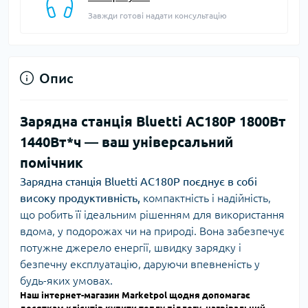
Завжди готові надати консультацію
Опис
Зарядна станція Bluetti AC180P 1800Вт
1440Вт*ч
— ваш універсальний
помічник
Зарядна станція Bluetti AC180P поєднує в собі
високу продуктивність,
компактність і надійність,
що робить її ідеальним рішенням для використання
вдома, у подорожах чи на природі. Вона забезпечує
потужне джерело енергії, швидку зарядку і
безпечну експлуатацію, даруючи впевненість у
будь-яких умовах.
Наш інтернет-магазин Marketpol щодня допомагає
десяткам клієнтів купити
теплу підлогу
,
нагрівальний