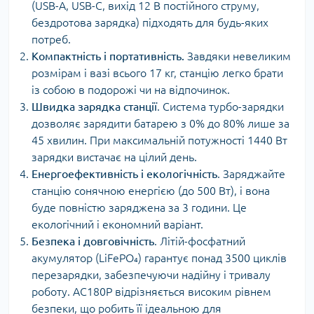
(USB-A, USB-C, вихід 12 В постійного струму,
бездротова зарядка) підходять для будь-яких
потреб.
Компактність і портативність.
Завдяки невеликим
розмірам і вазі всього 17 кг, станцію легко брати
із собою в подорожі чи на відпочинок.
Швидка зарядка станції
. Система турбо-зарядки
дозволяє зарядити батарею з 0% до 80% лише за
45 хвилин. При максимальній потужності 1440 Вт
зарядки вистачає на цілий день.
Енергоефективність і екологічність
. Заряджайте
станцію сонячною енергією (до 500 Вт), і вона
буде повністю заряджена за 3 години. Це
екологічний і економний варіант.
Безпека і довговічність
. Літій-фосфатний
акумулятор (LiFePO₄) гарантує понад 3500 циклів
перезарядки, забезпечуючи надійну і тривалу
роботу. AC180P відрізняється високим рівнем
безпеки, що робить її ідеальною для