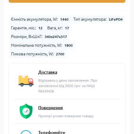
Ємність акумулятора, W:
Тип акумулятора:
1440
LiFePO4
Гарантія, міс.:
Вага, кг:
12
17
Розміри, ВхШхГ:
340х247х317
Номінальна потужність, W:
1800
Пикова потужність, W:
2700
Доставка
Відправка у день замовлення. При
замовленні від 3000 грн- за НАШ
РАХУНОК
Повернення
Прозорі умови поверння товару
Телефонуйте