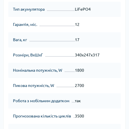
Тип акумулятора
LiFePO4
Гарантія, міс.
12
Вага, кг
17
Розміри, ВхШхГ
340х247х317
Номінальна потужність, W
1800
Пикова потужність, W
2700
Робота з мобільним додатком
так
Прогнозована кількість циклів
3500