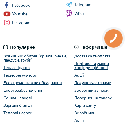
Telegram
Facebook
Viber
Youtube
Instagram
Популярне
Інформація
Зовнішній обігрів (крівля, ринви,
Доставка та оплата
пандуси, труби)
Політика та умови
Тепла підлога
конфіденційності
Терморегулятори
Акції
Електромонтажне обладнання
Покупка частинами
Енергозабезпечення
Зворотній зв’язок
Сонячні панелі
Повернення товару
Зарядні станції
Карта сайту
Теплові насоси
Виробники
Акції