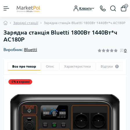
0
Клієнту
Зарядні станції
Зарядна станція Bluetti 1800Вт 1440Вт*ч AC180P
Зарядна станція Bluetti 1800Вт 1440Вт*ч
AC180P
Виробник:
Bluetti
0
Все про товар
Опис
Характеристики
Відгуки
0
-5% в корзині