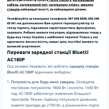
кабель
,
нагрівальний мат
,
нагрівальну плівку
,
зарядну
станцію
найкращої якості, за найкращими цінами.
Телефонуйте за номерами телефонів: 067 638 8309, 050 249
65 04
і ми допоможемо Вам купити терморегулятор та
теплу підлогу, підкажемо характеристики, функціонал,
переваги. Робимо знижки покупцям, відправляємо товар у
будь-яку точку України у найближчі терміни!
Тільки у нас
одночасно: висока якість, низькі ціни, постійні знижки та
великий асортимент
.
Переваги зарядної
станції Bluetti
AC180P
Ось основні переваги, які роблять
зарядну станцію
Bluetti AC180P
відмінним вибором:
Потужність для будь-яких завдань.
Оснащена
постійною потужністю 1800 Вт і ємністю 1440 Вт-
год, AC180P забезпечує живлення більшості
пристроїв. Режим підйому потужності дозволяє
живити прилади до 2700 Вт, а різноманітні порти