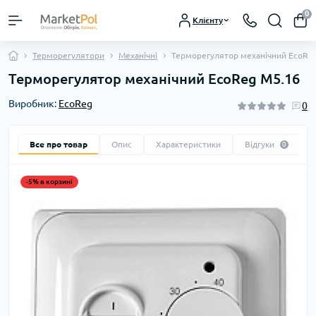
0
Клієнту
Терморегулятори
Механічні
Терморегулятор механічний EcoRe
Терморегулятор механічний EcoReg M5.16
Виробник:
EcoReg
0
Все про товар
Опис
Характеристики
Відгуки
0
-5% в корзині