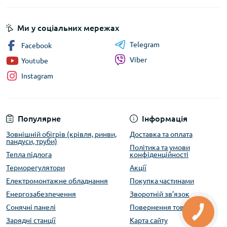
Ми у соціальних мережах
Telegram
Facebook
Viber
Youtube
Instagram
Популярне
Інформація
Зовнішній обігрів (крівля, ринви,
Доставка та оплата
пандуси, труби)
Політика та умови
Тепла підлога
конфіденційності
Терморегулятори
Акції
Електромонтажне обладнання
Покупка частинами
Енергозабезпечення
Зворотній зв’язок
Сонячні панелі
Повернення товару
Зарядні станції
Карта сайту