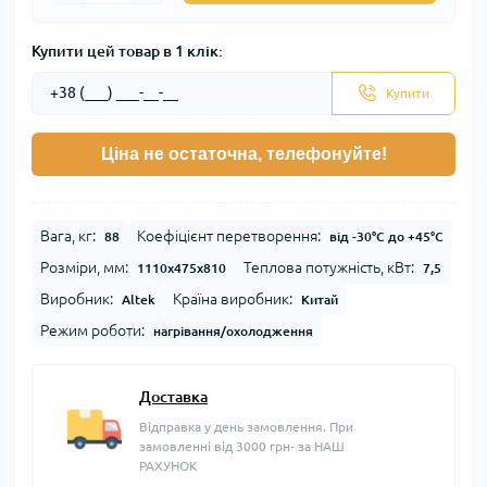
Купити цей товар в 1 клік:
Купити
Ціна не остаточна, телефонуйте!
Вага, кг:
Коефіцієнт перетворення:
88
від -30°С до +45°С
Розміри, мм:
Теплова потужність, кВт:
1110x475x810
7,5
Виробник:
Країна виробник:
Altek
Китай
Режим роботи:
нагрівання/охолодження
Доставка
Відправка у день замовлення. При
замовленні від 3000 грн- за НАШ
РАХУНОК