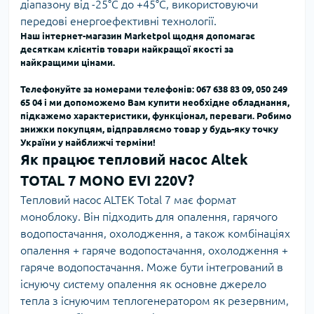
діапазону від -25°C до +45°C, використовуючи
передові енергоефективні технології.
Наш інтернет-магазин Marketpol щодня допомагає
десяткам клієнтів товари найкращої якості за
найкращими цінами.
Телефонуйте за номерами телефонів: 067 638 83 09, 050 249
65 04
і ми допоможемо Вам
купити необхідне обладнання,
підкажемо характеристики, функціонал, переваги.
Робимо
знижки покупцям, відправляємо товар у будь-яку точку
України у найближчі терміни!
Як працює тепловий насос Altek
TOTAL 7 MONO EVI 220V?
Тепловий насос ALTEK Тоtal 7 має формат
моноблоку. Він підходить для опалення, гарячого
водопостачання, охолодження, а також комбінаціях
опалення + гаряче водопостачання, охолодження +
гаряче водопостачання. Може бути інтегрований в
існуючу систему опалення як основне джерело
тепла з існуючим теплогенератором як резервним,