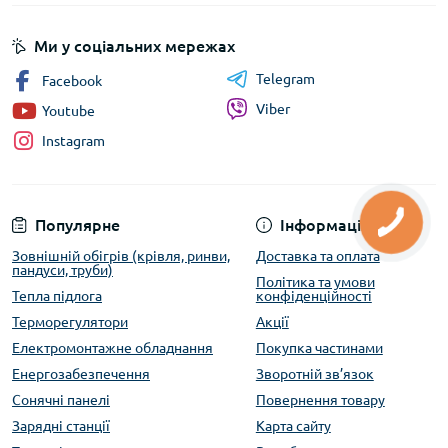
Ми у соціальних мережах
Telegram
Facebook
Viber
Youtube
Instagram
Популярне
Інформація
Зовнішній обігрів (крівля, ринви,
Доставка та оплата
пандуси, труби)
Політика та умови
Тепла підлога
конфіденційності
Терморегулятори
Акції
Електромонтажне обладнання
Покупка частинами
Енергозабезпечення
Зворотній зв’язок
Сонячні панелі
Повернення товару
Зарядні станції
Карта сайту