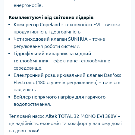
енергоносіїв.
Комплектуючі від світових лідерів
Компресор Copeland
з технологією EVI – висока
продуктивність і довговічність.
Чотириходовий клапан SUNHUA
– точне
регулювання роботи системи.
Гідрофільний випарник та мідний
теплообмінник
– ефективне теплообмінне
середовище.
Електронний розширювальний клапан Danfoss
Electronic
(480 ступенів регулювання) – точність і
надійність.
Бойлер непрямого нагріву для гарячого
водопостачання
.
Тепловий насос Altek TOTAL 32 MONO EVI 380V
–
це надійність, економія та комфорт у вашому домі
на довгі роки!