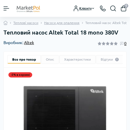
0
Клієнту
Теплові насоси
Насоси для опалення
Тепловий насос Altek Tota
Тепловий насос Altek Total 18 mono 380V
Виробник:
Altek
0
Все про товар
Опис
Характеристики
Відгуки
0
-5% в корзині