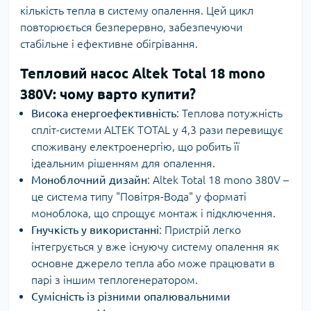
кількість тепла в систему опалення. Цей цикл
повторюється безперервно, забезпечуючи
стабільне і ефективне обігрівання.
Тепловий насос Altek Total 18 mono
380V: чому варто купити?
Висока енергоефективність
: Теплова потужність
спліт-системи ALTEK TOTAL у 4,3 рази перевищує
споживану електроенергію, що робить її
ідеальним рішенням для опалення.
Моноблочний дизайн
: Altek Total 18 mono 380V –
це система типу "Повітря-Вода" у форматі
моноблока, що спрощує монтаж і підключення.
Гнучкість у використанні
: Пристрій легко
інтегрується у вже існуючу систему опалення як
основне джерело тепла або може працювати в
парі з іншим теплогенератором.
Сумісність із різними опалювальними