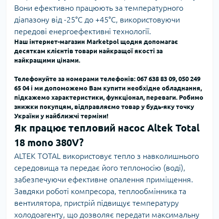
Вони ефективно працюють за температурного
діапазону від -25°C до +45°C, використовуючи
передові енергоефективні технології.
Наш інтернет-магазин Marketpol щодня допомагає
десяткам клієнтів товари найкращої якості за
найкращими цінами.
Телефонуйте за номерами телефонів: 067 638 83 09, 050 249
65 04
і ми допоможемо Вам
купити необхідне обладнання,
підкажемо характеристики, функціонал, переваги.
Робимо
знижки покупцям, відправляємо товар у будь-яку точку
України у найближчі терміни!
Як працює тепловий насос Altek Total
18 mono 380V?
ALTEK TOTAL використовує тепло з навколишнього
середовища та передає його теплоносію (воді),
забезпечуючи ефективне опалення приміщення.
Завдяки роботі компресора, теплообмінника та
вентилятора, пристрій підвищує температуру
холодоагенту, що дозволяє передати максимальну