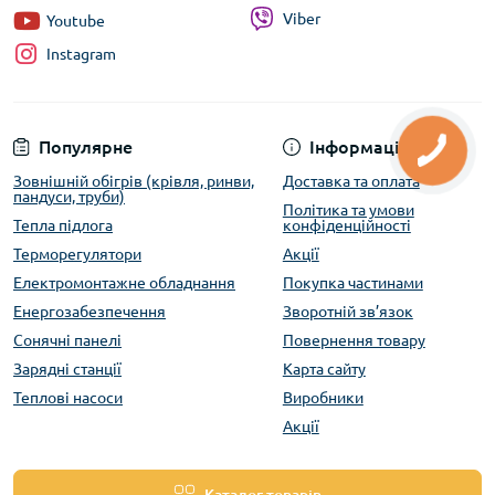
Viber
Youtube
Instagram
Популярне
Інформація
Зовнішній обігрів (крівля, ринви,
Доставка та оплата
пандуси, труби)
Політика та умови
Тепла підлога
конфіденційності
Терморегулятори
Акції
Електромонтажне обладнання
Покупка частинами
Енергозабезпечення
Зворотній зв’язок
Сонячні панелі
Повернення товару
Зарядні станції
Карта сайту
Теплові насоси
Виробники
Акції