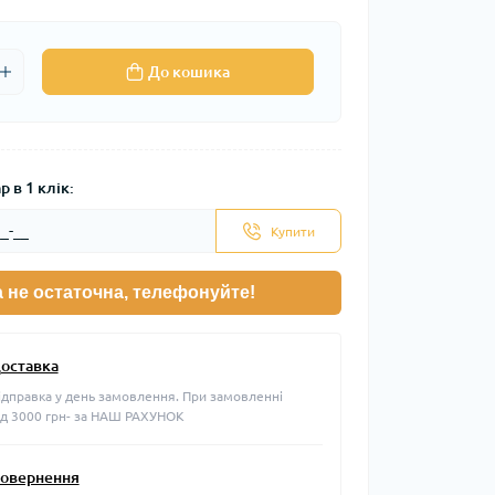
До кошика
 в 1 клік:
Купити
а не остаточна, телефонуйте!
оставка
ідправка у день замовлення. При замовленні
ід 3000 грн- за НАШ РАХУНОК
овернення