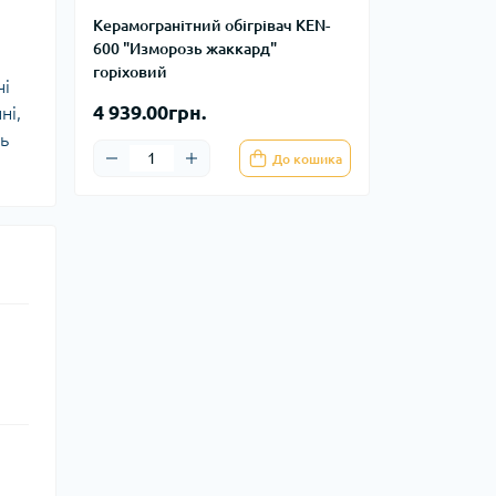
Керамогранітний обігрівач KEN-
600 "Изморозь жаккард"
горіховий
чі
4 939.00грн.
ні,
ть
До кошика