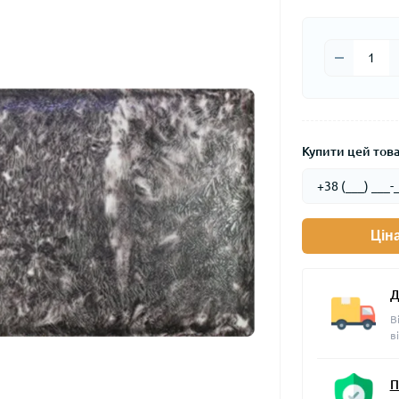
Купити цей товар
Цін
Д
В
в
П