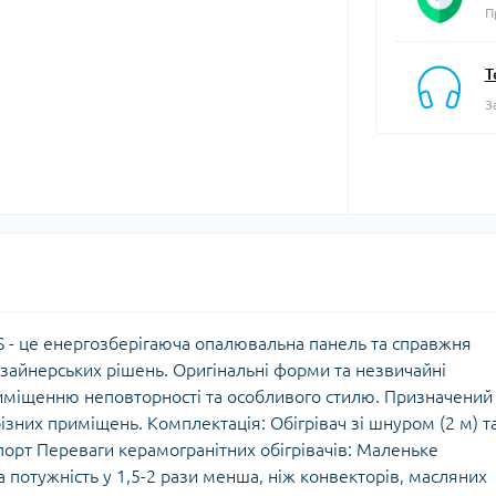
П
Т
З
S - це енергозберігаюча опалювальна панель та справжня
зайнерських рішень. Оригінальні форми та незвичайні
риміщенню неповторності та особливого стилю. Призначений
ізних приміщень. Комплектація: Обігрівач зі шнуром (2 м) т
порт Переваги керамогранітних обігрівачів: Маленьке
 потужність у 1,5-2 рази менша, ніж конвекторів, масляних