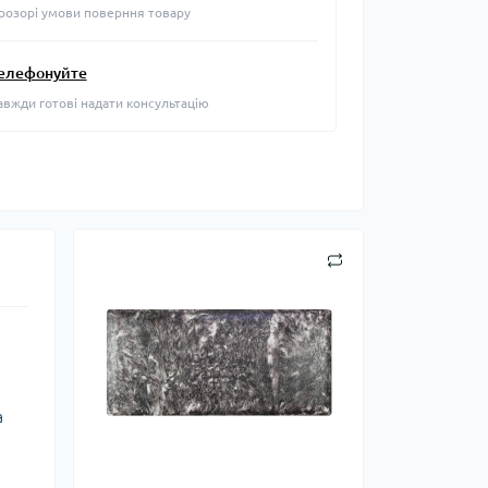
розорі умови поверння товару
елефонуйте
авжди готові надати консультацію
а