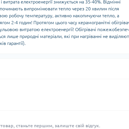
 і витрата електроенергії знижується на 35-40%. Відмінні
і починають випромінювати тепло через 20 хвилин після
свою робочу температуру, активно накопичуючи тепло, а
гом 2-4 годин! Протягом цього часу керамогранітні обігріва
льовою витратою електроенергії! Обігрівачі пожежобезпеч
ься лише природні матеріали, які при нагріванні не виділяю
ів гарантії).
 товар, станьте першим, залиште свій відгук.