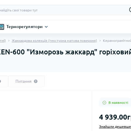
Терморегулятори
тні)
Жаккардова колекція (текстурна матова поверхня)
Керамогранітний
KEN-600 "Изморозь жаккард" горіхови
Питання
0
В наявності
4 939.00г
Знайшли дешевше