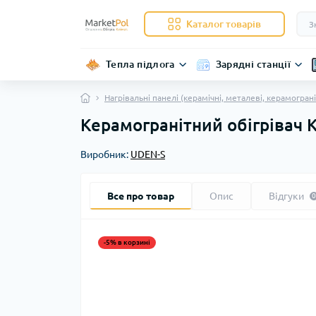
Каталог товарів
Тепла підлога
Зарядні станції
Нагрівальні панелі (керамічні, металеві, керамограні
Керамогранітний обігрівач 
Виробник:
UDEN-S
Все про товар
Опис
Відгуки
0
-5% в корзині