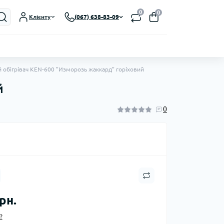
0
0
Клієнту
(067) 638-83-09
 обігрівач KEN-600 "Изморозь жаккард" горіховий
й
0
рн.
?