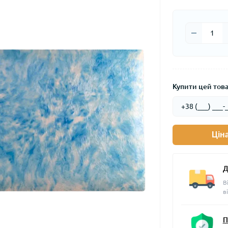
Купити цей товар
Цін
Д
В
в
П