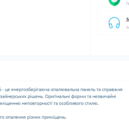
П
Т
З
S - це енергозберігаюча опалювальна панель та справжня
зайнерських рішень. Оригінальні форми та незвичайні
риміщенню неповторності та особливого стилю.
го опалення різних приміщень.