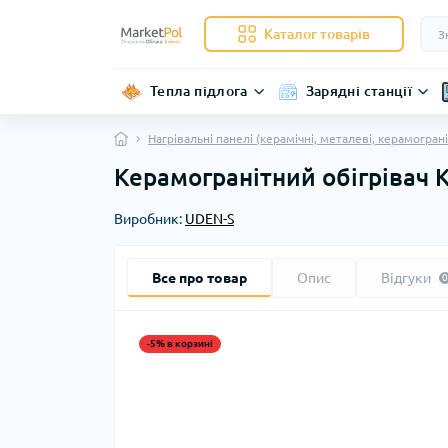
Каталог товарів
Тепла підлога
Зарядні станції
Нагрівальні панелі (керамічні, металеві, керамограні
Керамогранітний обігрівач
Виробник:
UDEN-S
Все про товар
Опис
Відгуки
0
-5% в корзині