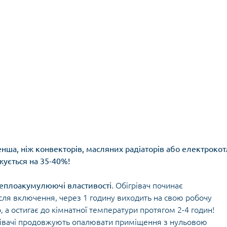
менша, ніж конвекторів, масляних радіаторів або електрокот
жується на 35-40%!
теплоакумулюючі властивості
. Обігрівач починає
сля включення, через 1 годину виходить на свою робочу
 а остигає до кімнатної температури протягом 2-4 годин!
грівачі продовжують опалювати приміщення з нульовою