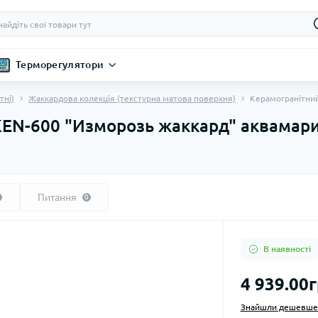
Терморегулятори
тні)
Жаккардова колекція (текстурна матова поверхня)
Керамогранітний
 KEN-600 "Изморозь жаккард" аквамар
Питання
0
В наявності
4 939.00г
Знайшли дешевше