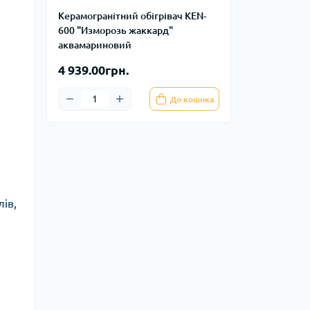
Керамогранітний обігрівач KEN-
600 "Изморозь жаккард"
аквамариновий
4 939.00грн.
До кошика
лів,