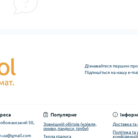
Дізнавайтеся першим про 
Підпишіться на нашу e-ma
реса
Популярне
Інформ
Слобожанський 50,
Зовнішній обігрів (крівля,
Доставка та
ринви, пандуси, труби)
Політика та
m.ua@gmail.com
Тепла підлога
конфіденцій