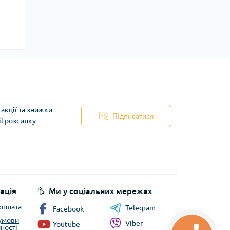
акції та знижки
Підписатися
il розсилку
ація
Ми у соціальних мережах
 оплата
Telegram
Facebook
 умови
Viber
Youtube
ності