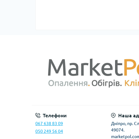
Телефони
Наша ад
067 638 83 09
Дніпро, пр. 
49074.
050 249 56 04
marketpol.co