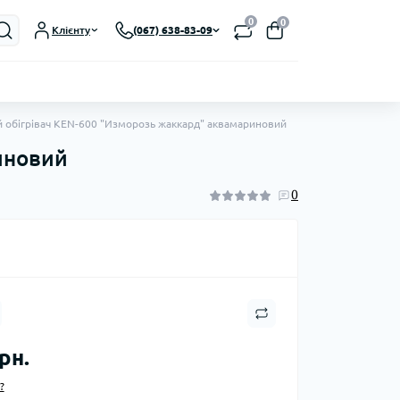
0
0
Клієнту
(067) 638-83-09
 обігрівач KEN-600 "Изморозь жаккард" аквамариновий
иновий
0
рн.
?