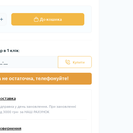
До кошика
 в 1 клік:
Купити
а не остаточна, телефонуйте!
оставка
ідправка у день замовлення. При замовленні
ід 3000 грн- за НАШ РАХУНОК
овернення