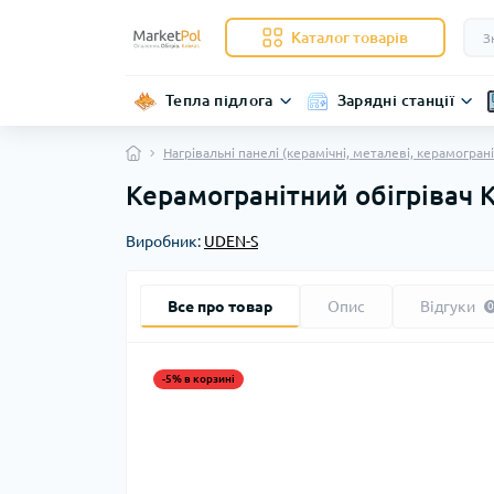
Каталог товарів
Тепла підлога
Зарядні станції
Нагрівальні панелі (керамічні, металеві, керамограні
Керамогранітний обігрівач 
Виробник:
UDEN-S
Все про товар
Опис
Відгуки
0
-5% в корзині