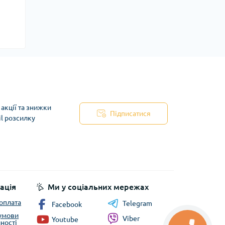
акції та знижки
Підписатися
il розсилку
ація
Ми у соціальних мережах
 оплата
Telegram
Facebook
 умови
Viber
Youtube
ності