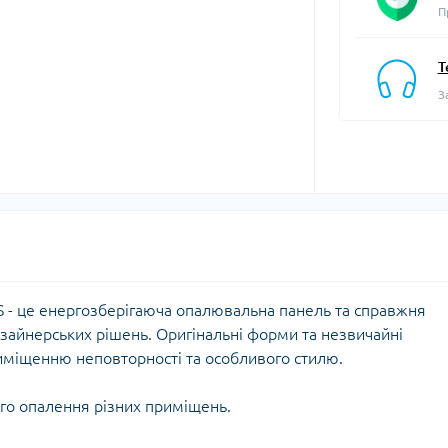
П
Т
З
S - це енергозберігаюча опалювальна панель та справжня
зайнерських рішень. Оригінальні форми та незвичайні
риміщенню неповторності та особливого стилю.
го опалення різних приміщень.