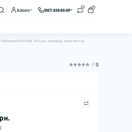
0
0
Клієнту
(067) 638-83-09
 обігрівач KEN-600 "Космос жаккард" попелястий
0
рн.
?