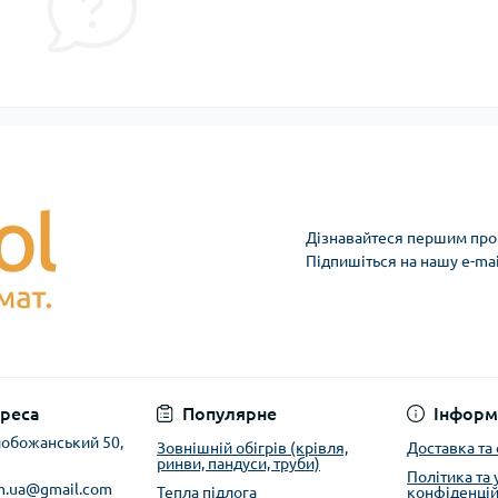
Дізнавайтеся першим про 
Підпишіться на нашу e-ma
реса
Популярне
Інформ
Слобожанський 50,
Зовнішній обігрів (крівля,
Доставка та
ринви, пандуси, труби)
Політика та
m.ua@gmail.com
Тепла підлога
конфіденцій