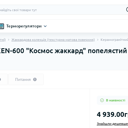
Терморегулятори
тні)
Жаккардова колекція (текстурна матова поверхня)
Керамогранітний
KEN-600 "Космос жаккард" попелястий
Питання
0
В наявності
4 939.00г
Знайшли дешевше