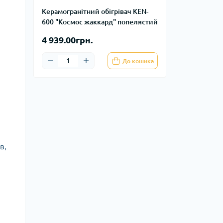
Керамогранітний обігрівач KEN-
600 "Космос жаккард" попелястий
4 939.00грн.
До кошика
в,