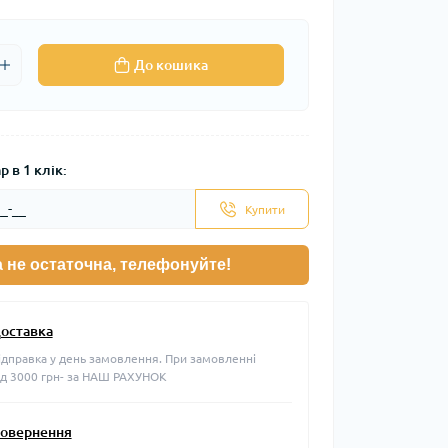
До кошика
 в 1 клік:
Купити
а не остаточна, телефонуйте!
оставка
ідправка у день замовлення. При замовленні
ід 3000 грн- за НАШ РАХУНОК
овернення