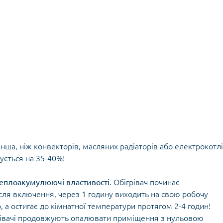
енша, ніж конвекторів, масляних радіаторів або електрокотлі
жується на 35-40%!
теплоакумулюючі властивості
. Обігрівач починає
сля включення, через 1 годину виходить на свою робочу
 а остигає до кімнатної температури протягом 2-4 годин!
грівачі продовжують опалювати приміщення з нульовою