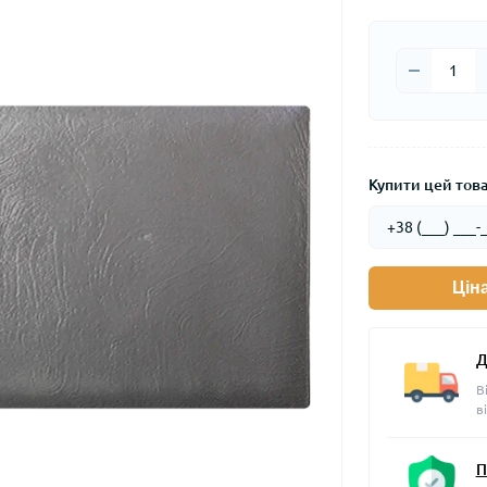
Купити цей товар
Цін
Д
В
в
П