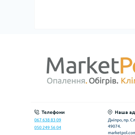
Телефони
Наша ад
067 638 83 09
Дніпро, пр. 
49074.
050 249 56 04
marketpol.co