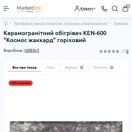
0
Клієнту
Нагрівальні панелі (керамічні, металеві, керамогранітні)
Жаккардов
Керамогранітний обігрівач KEN-600
"Космос жаккард" горіховий
Виробник:
UDEN-S
0
Все про товар
Опис
Відгуки
Питання
0
0
-5% в корзині