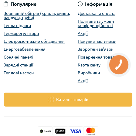
Популярне
Інформація
Зовнішній обігрів (крівля, ринви,
Доставка та оплата
пандуси, труби)
Політика та умови
Тепла підлога
конфіденційності
Терморегулятори
Акції
Електромонтажне обладнання
Покупка частинами
Енергозабезпечення
Зворотній зв’язок
Сонячні панелі
Повернення товару
Зарядні станції
Карта сайту
Теплові насоси
Виробники
Акції
Каталог товарів