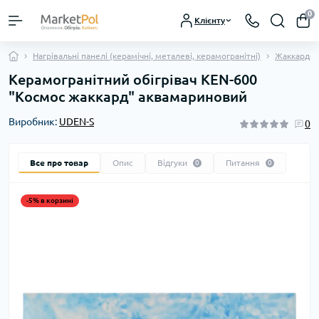
0
Клієнту
Нагрівальні панелі (керамічні, металеві, керамогранітні)
Жаккардов
Керамогранітний обігрівач KEN-600
"Космос жаккард" аквамариновий
Виробник:
UDEN-S
0
Все про товар
Опис
Відгуки
Питання
0
0
-5% в корзині