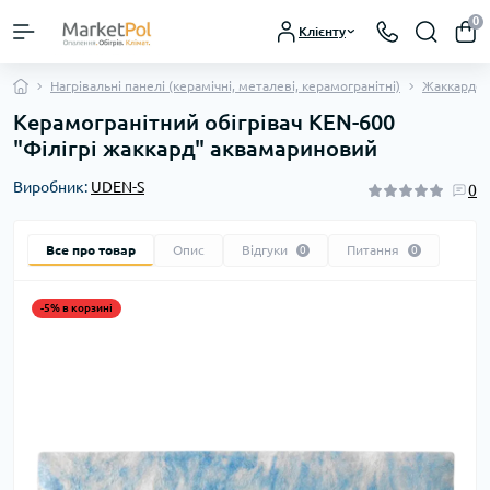
0
Клієнту
Нагрівальні панелі (керамічні, металеві, керамогранітні)
Жаккардов
Керамогранітний обігрівач KEN-600
"Філігрі жаккард" аквамариновий
Виробник:
UDEN-S
0
Все про товар
Опис
Відгуки
Питання
0
0
-5% в корзині