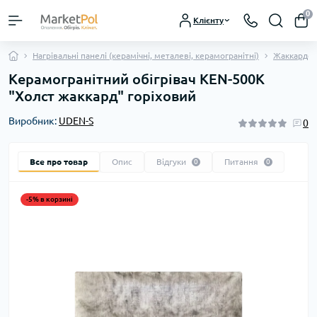
0
Клієнту
Нагрівальні панелі (керамічні, металеві, керамогранітні)
Жаккардов
Керамогранітний обігрівач KEN-500К
"Холст жаккард" горіховий
Виробник:
UDEN-S
0
Все про товар
Опис
Відгуки
Питання
0
0
-5% в корзині