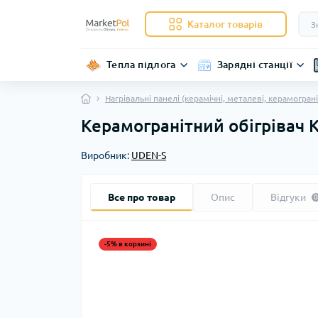
Каталог товарів
Тепла підлога
Зарядні станції
Нагрівальні панелі (керамічні, металеві, керамограні
Керамогранітний обігрівач 
Виробник:
UDEN-S
Все про товар
Опис
Відгуки
0
-5% в корзині