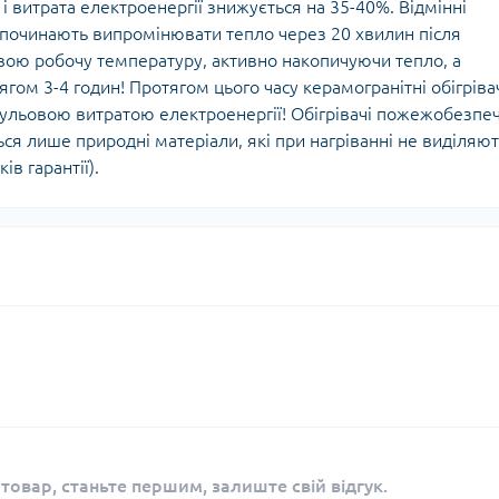
 і витрата електроенергії знижується на 35-40%. Відмінні
і починають випромінювати тепло через 20 хвилин після
свою робочу температуру, активно накопичуючи тепло, а
гом 3-4 годин! Протягом цього часу керамогранітні обігріва
льовою витратою електроенергії! Обігрівачі пожежобезпеч
ься лише природні матеріали, які при нагріванні не виділяю
ів гарантії).
 товар, станьте першим, залиште свій відгук.