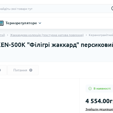
Терморегулятори
тні)
Жаккардова колекція (текстурна матова поверхня)
Керамогранітний
KEN-500К "Філігрі жаккард" персикови
Питання
0
В наявності
4 554.00г
Знайшли дешевше