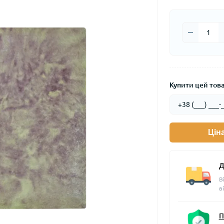
Купити цей товар
Цін
Д
В
в
П