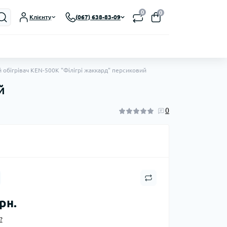
0
0
Клієнту
(067) 638-83-09
 обігрівач KEN-500К "Філігрі жаккард" персиковий
й
0
рн.
?