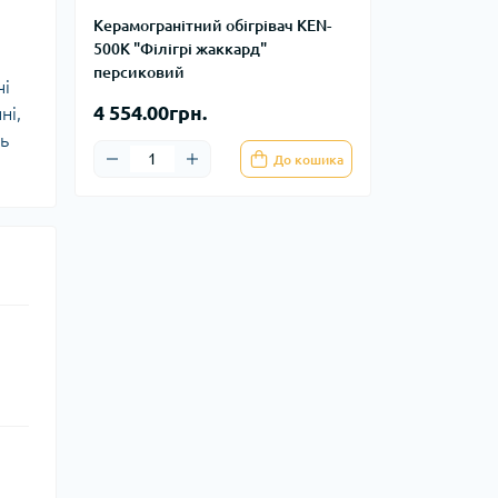
Керамогранітний обігрівач KEN-
500К "Філігрі жаккард"
персиковий
чі
4 554.00грн.
ні,
ть
До кошика