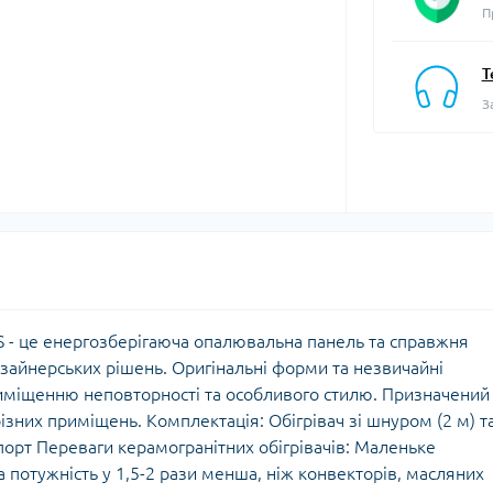
П
Т
З
S - це енергозберігаюча опалювальна панель та справжня
зайнерських рішень. Оригінальні форми та незвичайні
риміщенню неповторності та особливого стилю. Призначений
ізних приміщень. Комплектація: Обігрівач зі шнуром (2 м) т
порт Переваги керамогранітних обігрівачів: Маленьке
 потужність у 1,5-2 рази менша, ніж конвекторів, масляних