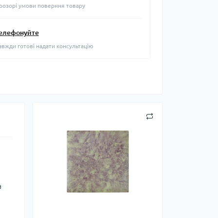
розорі умови поверння товару
елефонуйте
авжди готові надати консультацію
а