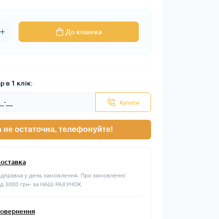
До кошика
 в 1 клік:
Купити
а не остаточна, телефонуйте!
оставка
ідправка у день замовлення. При замовленні
ід 3000 грн- за НАШ РАХУНОК
овернення