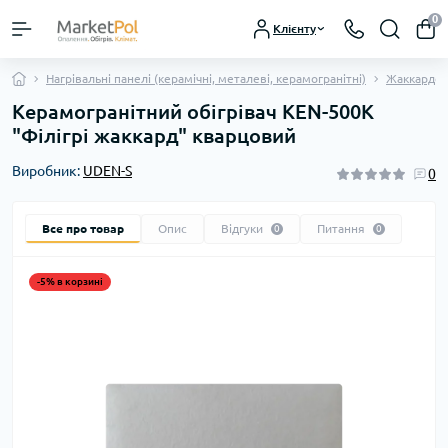
0
Клієнту
Нагрівальні панелі (керамічні, металеві, керамогранітні)
Жаккардов
Керамогранітний обігрівач KEN-500K
"Філігрі жаккард" кварцовий
Виробник:
UDEN-S
0
Все про товар
Опис
Відгуки
Питання
0
0
-5% в корзині