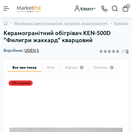
0
Клієнту
Нагрівальні панелі (керамічні, металеві, керамогранітні)
Жаккардов
Керамогранітний обігрівач KEN-500D
"Филигри жаккард" кварцовий
Виробник:
UDEN-S
0
Все про товар
Опис
Відгуки
Питання
0
0
-5% в корзині