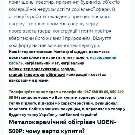
приміщень: квартир, приватних будинків, об'єктів
комерційної нерухомості та соціальної сфери. В
основу їх роботи закладено принцип прямого
нагріву - теплові промені в першу чергу
прогрівають тверді конструкції і потім повітря,
зберігаючи його живим і природним. Відчуття
комфорту настає за нижчої температури.
Наш інтернет-магазин Marketpol щодня допомагає
десяткам клієнтів
купити теплу підлогу
,
нагрівальний
кабель
,
нагрівальний мат
,
нагрівальну
плівку
,
терморегулятори
,
зарядні
станції
,
інвертори
,
обігрівачі
найкращої якості за
найкращими цінами.
Телефонуйте за номерами телефонів: 067 638 83 09, 050 249
65 04
і ми допоможемо Вам
купити терморегулятор та
теплу підлогу, підкажемо характеристики, функціонал,
переваги.
Робимо знижки покупцям, відправляємо товар у
будь-яку точку України у найближчі терміни!
Металокерамічний обігрівач UDEN-
500P: чому варто купити?