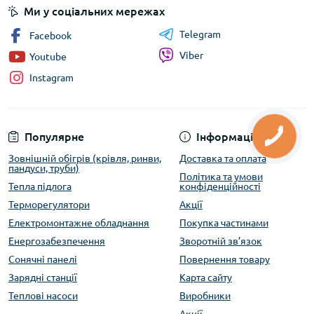
Ми у соціальних мережах
Telegram
Facebook
Viber
Youtube
Instagram
Популярне
Інформація
Зовнішній обігрів (крівля, ринви,
Доставка та оплата
пандуси, труби)
Політика та умови
Тепла підлога
конфіденційності
Терморегулятори
Акції
Електромонтажне обладнання
Покупка частинами
Енергозабезпечення
Зворотній зв’язок
Сонячні панелі
Повернення товару
Зарядні станції
Карта сайту
Теплові насоси
Виробники