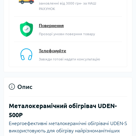
замовленні від 3000 грн- за НАШ
РАХУНОК
Повернення
Прозорі умови поверння товару
Телефонуйте
Завжди готові надати консультацію
Опис
Металокерамічний обігрівач UDEN-
500P
Енергоефективні металокерамічні обігрівачі UDEN-S
використовують для обігріву найрізноманітніших