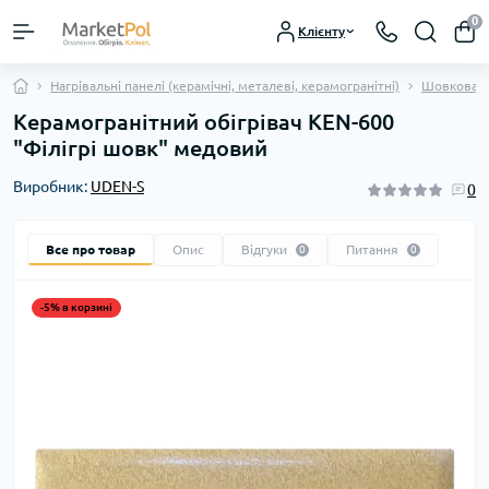
0
Клієнту
Нагрівальні панелі (керамічні, металеві, керамогранітні)
Шовкова к
Керамогранітний обігрівач KEN-600
"Філігрі шовк" медовий
Виробник:
UDEN-S
0
Все про товар
Опис
Відгуки
Питання
0
0
-5% в корзині