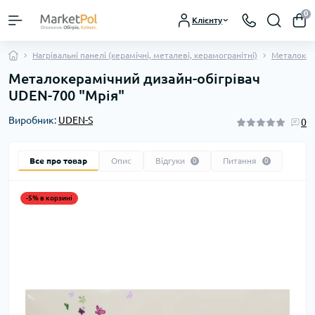
0
Клієнту
Нагрівальні панелі (керамічні, металеві, керамогранітні)
Металокера
Металокерамічний дизайн-обігрівач
UDEN-700 "Мрія"
Виробник:
UDEN-S
0
Все про товар
Опис
Відгуки
Питання
0
0
-5% в корзині