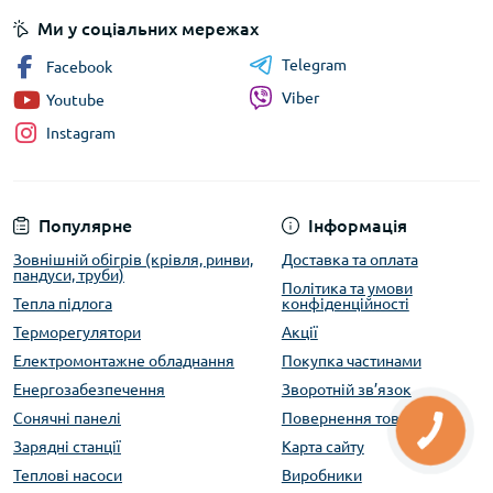
Ми у соціальних мережах
Telegram
Facebook
Viber
Youtube
Instagram
Популярне
Інформація
Зовнішній обігрів (крівля, ринви,
Доставка та оплата
пандуси, труби)
Політика та умови
Тепла підлога
конфіденційності
Терморегулятори
Акції
Електромонтажне обладнання
Покупка частинами
Енергозабезпечення
Зворотній зв’язок
Сонячні панелі
Повернення товару
Зарядні станції
Карта сайту
Теплові насоси
Виробники