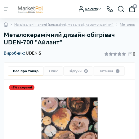
0
Клієнту
Нагрівальні панелі (керамічні, металеві, керамогранітні)
Металокера
Металокерамічний дизайн-обігрівач
UDEN-700 "Айлант"
Виробник:
UDEN-S
0
Все про товар
Опис
Відгуки
Питання
0
0
-5% в корзині