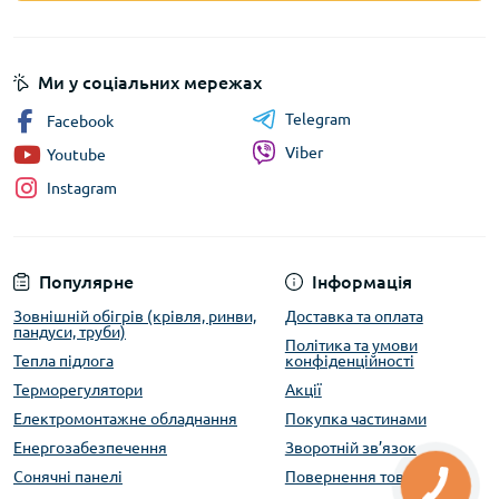
Ми у соціальних мережах
Telegram
Facebook
Viber
Youtube
Instagram
Популярне
Інформація
Зовнішній обігрів (крівля, ринви,
Доставка та оплата
пандуси, труби)
Політика та умови
Тепла підлога
конфіденційності
Терморегулятори
Акції
Електромонтажне обладнання
Покупка частинами
Енергозабезпечення
Зворотній зв’язок
Сонячні панелі
Повернення товару