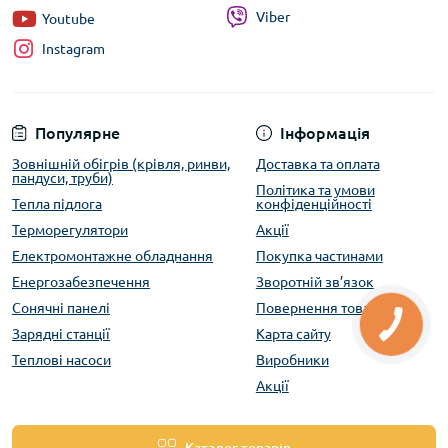
Viber
Youtube
Instagram
Популярне
Інформація
Зовнішній обігрів (крівля, ринви,
Доставка та оплата
пандуси, труби)
Політика та умови
Тепла підлога
конфіденційності
Терморегулятори
Акції
Електромонтажне обладнання
Покупка частинами
Енергозабезпечення
Зворотній зв’язок
Сонячні панелі
Повернення товару
Зарядні станції
Карта сайту
Теплові насоси
Виробники
Акції