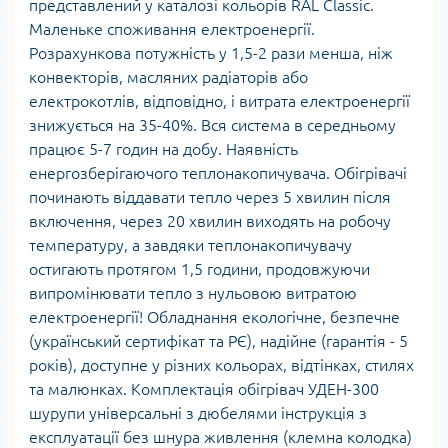
представлений у каталозі кольорів RAL Classic.
Маленьке споживання електроенергії.
Розрахункова потужність у 1,5-2 рази менша, ніж
конвекторів, масляних радіаторів або
електрокотлів, відповідно, і витрата електроенергії
знижується на 35-40%. Вся система в середньому
працює 5-7 годин на добу. Наявність
енергозберігаючого теплонакопичувача. Обігрівачі
починають віддавати тепло через 5 хвилин після
включення, через 20 хвилин виходять на робочу
температуру, а завдяки теплонакопичувачу
остигають протягом 1,5 години, продовжуючи
випромінювати тепло з нульовою витратою
електроенергії! Обладнання екологічне, безпечне
(український сертифікат та РЄ), надійне (гарантія - 5
років), доступне у різних кольорах, відтінках, стилях
та малюнках. Комплектація обігрівач УДЕН-300
шурупи універсальні з дюбелями інструкція з
експлуатації без шнура живлення (клемна колодка)