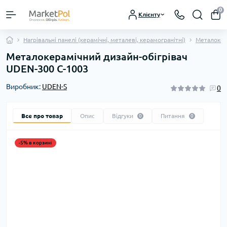
0
Клієнту
Нагрівальні панелі (керамічні, металеві, керамогранітні)
Металокера
Металокерамічний дизайн-обігрівач
UDEN-300 C-1003
Виробник:
UDEN-S
0
Все про товар
Опис
Відгуки
Питання
0
0
-5% в корзині