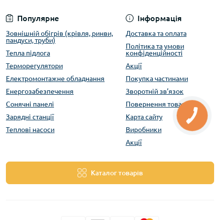
Популярне
Інформація
Зовнішній обігрів (крівля, ринви,
Доставка та оплата
пандуси, труби)
Політика та умови
Тепла підлога
конфіденційності
Терморегулятори
Акції
Електромонтажне обладнання
Покупка частинами
Енергозабезпечення
Зворотній зв’язок
Сонячні панелі
Повернення товару
Зарядні станції
Карта сайту
Теплові насоси
Виробники
Акції
Каталог товарів