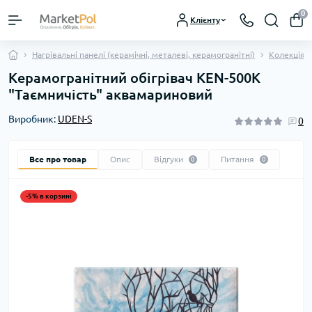
0
Клієнту
Нагрівальні панелі (керамічні, металеві, керамогранітні)
Колекція 
Керамогранітний обігрівач KEN-500К
"Таємничість" аквамариновий
Виробник:
UDEN-S
0
Все про товар
Опис
Відгуки
Питання
0
0
-5% в корзині