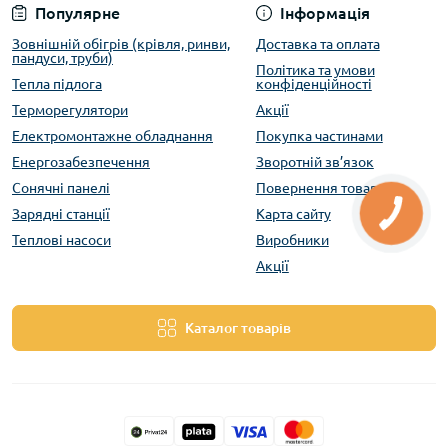
Популярне
Інформація
Зовнішній обігрів (крівля, ринви,
Доставка та оплата
пандуси, труби)
Політика та умови
Тепла підлога
конфіденційності
Терморегулятори
Акції
Електромонтажне обладнання
Покупка частинами
Енергозабезпечення
Зворотній зв’язок
Сонячні панелі
Повернення товару
Зарядні станції
Карта сайту
Теплові насоси
Виробники
Акції
Каталог товарів