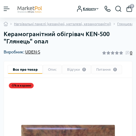
0
Клієнту
Нагрівальні панелі (керамічні, металеві, керамогранітні)
Глянцева к
Керамогранітний обігрівач KEN-500
"Глянець" опал
Виробник:
UDEN-S
0
Все про товар
Опис
Відгуки
Питання
0
0
-5% в корзині