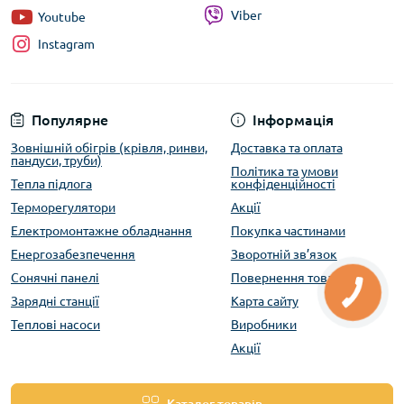
Viber
Youtube
Instagram
Популярне
Інформація
Зовнішній обігрів (крівля, ринви,
Доставка та оплата
пандуси, труби)
Політика та умови
Тепла підлога
конфіденційності
Терморегулятори
Акції
Електромонтажне обладнання
Покупка частинами
Енергозабезпечення
Зворотній зв’язок
Сонячні панелі
Повернення товару
Зарядні станції
Карта сайту
Теплові насоси
Виробники
Акції