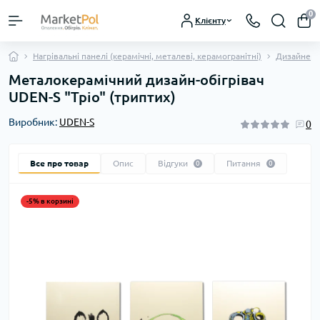
0
Клієнту
Нагрівальні панелі (керамічні, металеві, керамогранітні)
Дизайнерс
Металокерамічний дизайн-обігрівач
UDEN-S "Тріо" (триптих)
Виробник:
UDEN-S
0
Все про товар
Опис
Відгуки
Питання
0
0
-5% в корзині