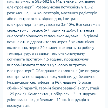
мм, потужність 585-682 Вт. Маленьке споживання
електроенергії. Розрахункова потужність у 1,5-2
рази менша, ніж конвекторів, масляних радіаторів
або електрокотлів, відповідно, і витрата
електроенергії знижується на 35-40%. Вся система в
середньому працює 5-7 годин на добу. Наявність
енергозберігаючого теплонакопичувача. Обігрівачі
починають віддавати тепло через 5 хвилин після
включення, через 20 хвилин виходять на робочу
температуру, а завдяки теплонакопичувачу
остигають протягом 1,5 години, продовжуючи
випромінювати тепло з нульовою витратою
електроенергії! Обладнання екологічне (не висушує
повітря та не створює циркуляції пилу), безпечне
(український сертифікат та РЄ), надійне (5 років
обмінної гарантії, термін безперервної експлуатації
– 25 років). Комплектація обігрівач – 3 шт. шурупи
універсальні із дюбелями - 12 шт. інструкція з
експлуатації.