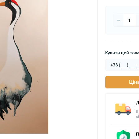
Купити цей товар
Цін
Д
В
в
П