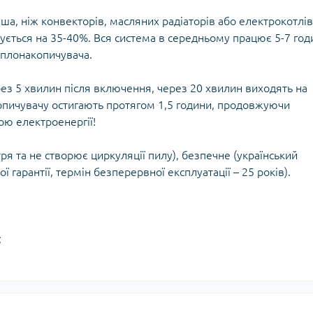
ша, ніж конвекторів, масляних радіаторів або електрокотлів
жується на 35-40%. Вся система в середньому працює 5-7 год
еплонакопичувача.
рез 5 хвилин після включення, через 20 хвилин виходять на
опичувачу остигають протягом 1,5 години, продовжуючи
ю електроенергії!
ря та не створює циркуляції пилу), безпечне (український
ої гарантії, термін безперервної експлуатації – 25 років).
;