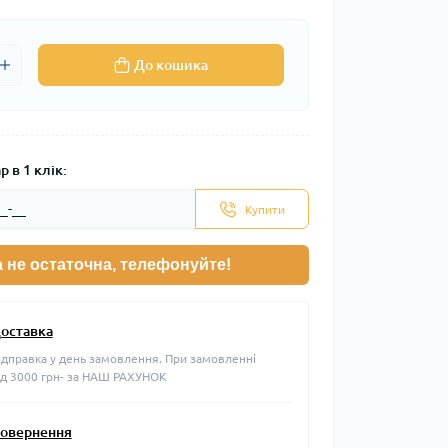
До кошика
 в 1 клік:
Купити
а не остаточна, телефонуйте!
оставка
ідправка у день замовлення. При замовленні
ід 3000 грн- за НАШ РАХУНОК
овернення