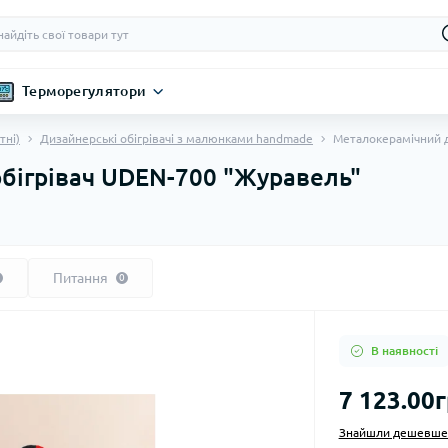
Терморегулятори
тні)
Дизайнерські обігрівачі з малюнками handmade
Металокерамічний д
бігрівач UDEN-700 "Журавель"
Питання
0
В наявності
7 123.00г
Знайшли дешевше