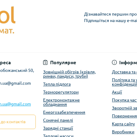
Дізнавайтеся першим про 
Підпишіться на нашу e-ma
реса
Популярне
Інформ
Слобожанський 50,
Зовнішній обігрів (крівля,
Доставка та
ринви, пандуси, труби)
Політика та
m.ua@gmail.com
Тепла підлога
конфіденцій
Терморегулятори
Акції
Електромонтажне
Покупка ча
m.ua@gmail.com
обладнання
Зворотній з
Енергозабезпечення
Повернення
Сонячні панелі
до контактів
Карта сайту
Зарядні станції
Виробники
Теплові насоси