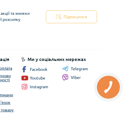
акції та знижки
Підписатися
il розсилку
ація
Ми у соціальних мережах
 оплата
Telegram
Facebook
 умови
Viber
Youtube
ності
Instagram
стинами
в’язок
 товару