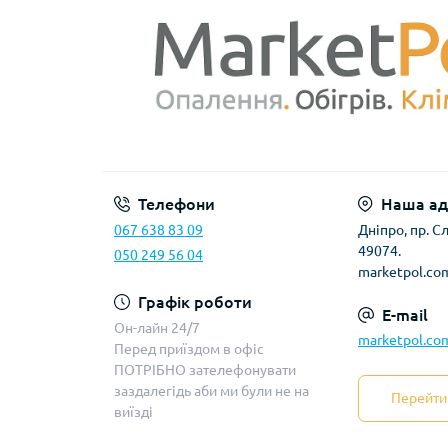
Телефони
Наша ад
067 638 83 09
Дніпро, пр. 
49074.
050 249 56 04
marketpol.co
Графік роботи
E-mail
Он-лайн 24/7
marketpol.co
Перед приїздом в офіс
ПОТРІБНО зателефонувати
заздалегідь аби ми були не на
Перейти 
виїзді