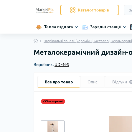
Каталог товарів
Тепла підлога
Зарядні станції
Нагрівальні панелі (керамічні, металеві, керамограні
Металокерамічний дизайн-о
Виробник:
UDEN-S
Все про товар
Опис
Відгуки
0
-5% в корзині