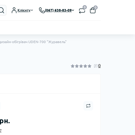
0
0
Клієнту
(067) 638-83-09
изайн-обігрівач UDEN-700 "Журавель"
0
рн.
?