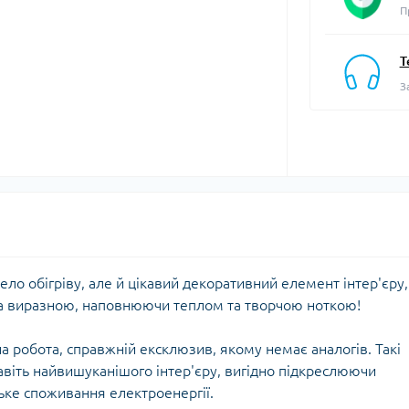
П
Т
З
ело обігріву, але й цікавий декоративний елемент інтер'єру,
та виразною, наповнюючи теплом та творчою ноткою!
на робота, справжній ексклюзив, якому немає аналогів. Такі
віть найвишуканішого інтер'єру, вигідно підкреслюючи
ьке споживання електроенергії.