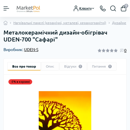
0
Клієнту
Нагрівальні панелі (керамічні, металеві, керамогранітні)
Дизайнерс
Металокерамічний дизайн-обігрівач
UDEN-700 "Сафарі"
Виробник:
UDEN-S
0
Все про товар
Опис
Відгуки
Питання
0
0
-5% в корзині