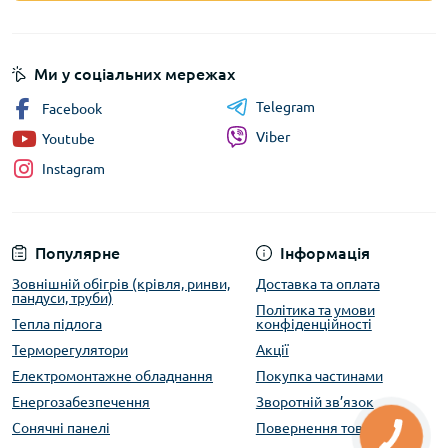
Ми у соціальних мережах
Telegram
Facebook
Viber
Youtube
Instagram
Популярне
Інформація
Зовнішній обігрів (крівля, ринви,
Доставка та оплата
пандуси, труби)
Політика та умови
Тепла підлога
конфіденційності
Терморегулятори
Акції
Електромонтажне обладнання
Покупка частинами
Енергозабезпечення
Зворотній зв’язок
Сонячні панелі
Повернення товару