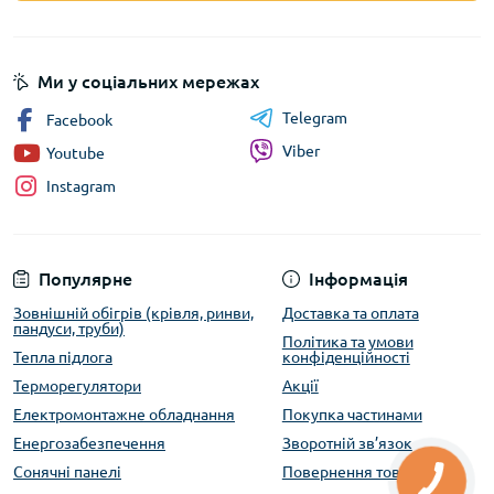
Ми у соціальних мережах
Telegram
Facebook
Viber
Youtube
Instagram
Популярне
Інформація
Зовнішній обігрів (крівля, ринви,
Доставка та оплата
пандуси, труби)
Політика та умови
Тепла підлога
конфіденційності
Терморегулятори
Акції
Електромонтажне обладнання
Покупка частинами
Енергозабезпечення
Зворотній зв’язок
Сонячні панелі
Повернення товару