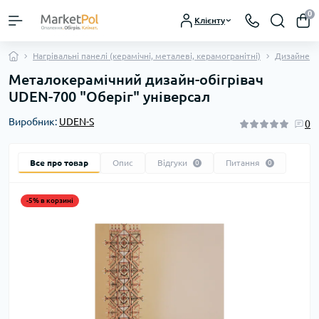
0
Клієнту
Нагрівальні панелі (керамічні, металеві, керамогранітні)
Дизайнерс
Металокерамічний дизайн-обігрівач
UDEN-700 "Оберіг" універсал
Виробник:
UDEN-S
0
Все про товар
Опис
Відгуки
Питання
0
0
-5% в корзині