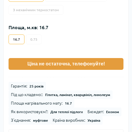
З механічним термостатом
Площа, м.кв: 16.7
16.7
0.75
Ціна не остаточна, телефонуйте!
Гарантія:
25 років
Під що кладемо::
Плитка, ламінат, кварцвініл, линолеум
Площа нагрівального мату:
16.7
Як використовуєм?:
Бюждет:
Для теплої підлоги
Економ
З'єднання:
Країна виробник:
муфтове
Україна