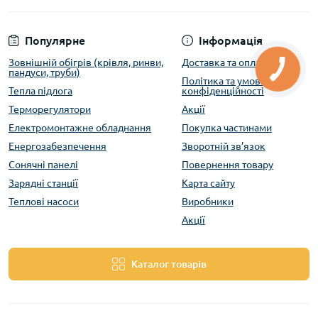
Популярне
Інформація
Зовнішній обігрів (крівля, ринви,
Доставка та оплата
пандуси, труби)
Політика та умови
Тепла підлога
конфіденційності
Терморегулятори
Акції
Електромонтажне обладнання
Покупка частинами
Енергозабезпечення
Зворотній зв’язок
Сонячні панелі
Повернення товару
Зарядні станції
Карта сайту
Теплові насоси
Виробники
Акції
Каталог товарів