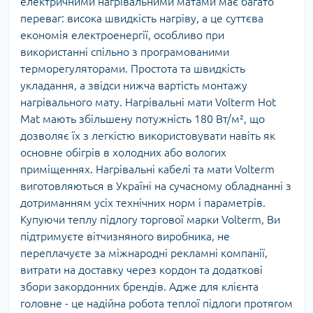
електричними нагрівальними матами має багато
переваг: висока швидкість нагріву, а це суттєва
економія електроенергії, особливо при
використанні спільно з програмованими
терморегуляторами. Простота та швидкість
укладання, а звідси нижча вартість монтажу
нагрівального мату. Нагрівальні мати Volterm Hot
Mat мають збільшену потужність 180 Вт/м², що
дозволяє їх з легкістю використовувати навіть як
основне обігрів в холодних або вологих
приміщеннях. Нагрівальні кабелі та мати Volterm
виготовляються в Україні на сучасному обладнанні з
дотриманням усіх технічних норм і параметрів.
Купуючи теплу підлогу торгової марки Volterm, Ви
підтримуєте вітчизняного виробника, не
переплачуєте за міжнародні рекламні компанії,
витрати на доставку через кордон та додаткові
збори закордонних брендів. Адже для клієнта
головне - це надійна робота теплої підлоги протягом