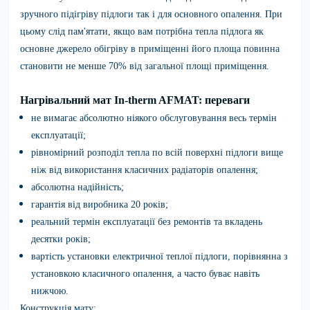
зручного підігріву підлоги так і для основного опалення. При
цьому слід пам'ятати, якщо вам потрібна тепла підлога як
основне джерело обігріву в приміщенні його площа повинна
становити не менше 70% від загальної площі приміщення.
Нагрівальний мат In-therm AFMAT: переваги
не вимагає абсолютно ніякого обслуговування весь термін
експлуатації;
рівномірний розподіл тепла по всій поверхні підлоги вище
ніж від використання класичних радіаторів опалення;
абсолютна надійність;
гарантія від виробника 20 років;
реальний термін експлуатації без ремонтів та вкладень
десятки років;
вартість установки електричної теплої підлоги, порівнянна з
установкою класичного опалення, а часто буває навіть
нижчою.
Конструкція мату: