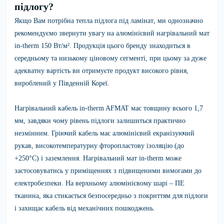
підлогу?
Якщо Вам потрібна
тепла підлога під ламінат
, ми однозначно
рекомендуємо звернути увагу на
алюмінієвий нагрівальний мат
in-therm 150 Вт/м²
. Продукція цього бренду знаходиться в
середньому та низькому ціновому сегменті, при цьому за дуже
адекватну вартість ви отримуєте продукт високого рівня,
вироблений у Південній Кореї.
Нагрівальний кабель in-therm AFMAT
має товщину всього 1,7
мм, завдяки чому рівень підлоги залишиться практично
незмінним. Гріючий кабель має алюмінієвий екранізуючий
рукав, високотемпературну фторопластову ізоляцію (до
+250°C) і заземлення. Нагрівальний мат in-therm може
застосовуватись у приміщеннях з підвищеними вимогами до
електробезпеки. На верхньому алюмінієвому шарі – ПЕ
тканина, яка стикається безпосередньо з покриттям для підлоги
і захищає кабель від механічних пошкоджень.