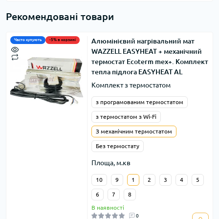
Рекомендовані товари
Алюмінієвий нагрівальний мат
Часто купують
-5% в корзині
WAZZELL EASYHEAT + механічний
термостат Ecoterm mex+. Комплект
тепла підлога EASYHEAT AL
Комплект з термостатом
з програмованим термостатом
з термостатом з Wi-Fi
З механічним термостатом
Без термостату
Площа, м.кв
10
9
1
2
3
4
5
6
7
8
В наявності
0