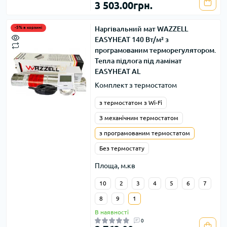
3 503.00грн.
Наргівальний мат WAZZELL
-5% в корзині
EASYHEAT 140 Вт/м² з
програмованим терморегулятором.
Тепла підлога під ламінат
EASYHEAT AL
Комплект з термостатом
з термостатом з Wi-Fi
З механічним термостатом
з програмованим термостатом
Без термостату
Площа, м.кв
10
2
3
4
5
6
7
8
9
1
В наявності
0