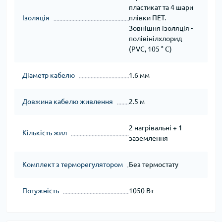
пластикат та 4 шари
Ізоляція
плівки ПЕТ.
Зовнішня ізоляція -
полівінілхлорид
(PVC, 105 ° C)
Діаметр кабелю
1.6 мм
Довжина кабелю живлення
2.5 м
2 нагрівальні + 1
Кількість жил
заземлення
Комплект з терморегулятором
Без термостату
Потужність
1050 Вт