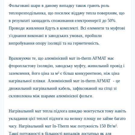
Фольговані шари в даному випадку також грають роль
теплорозподільника, що посилює віддачу тепла поверхням, що
в результаті заощадить споживання електроенергії до 50%.
Проводи живлення йдуть в комплекті. Всі елементи та муфтові
з'єднання виконані в заводських умовах, пройшли
випробування опору ізоляції та на герметичність.
Враховуючи те, що
алюмінієвий мат in-therm AFMAT
має
фторопластову ізоляцію, заводську муфту, живильний провід і
заземлення, його ціна за м² є більш конкурентною, ніж ціна
нагрівальної плівки.
Алюмінієвий мат in-therm AFMAT
- це
двожильний нагрівальний кабель, зафіксований на сітці зі
скловолокна між шарами алюмінієвої фольги.
Нагрівальний мат тепла підлога
швидко монтується тому навіть
укладання цієї теплої підлоги на велику площу не займе багато
часу.
Нагрівальний мат In-Therm має потужність 150 Вт/м²
.
Такої потужності в більшості випадків достатньо як для