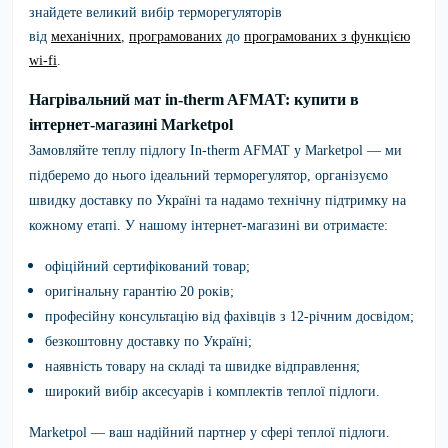
знайдете великий вибір терморегуляторів
від
механічних
,
програмованих
до
програмованих з функцією
wi-fi
.
Нагрівальний мат in-therm AFMAT: купити в
інтернет-магазині Marketpol
Замовляйте
теплу підлогу In-therm AFMAT
у
Marketpol
— ми
підберемо до нього ідеальний терморегулятор, організуємо
швидку доставку по Україні та надамо технічну підтримку на
кожному етапі. У нашому інтернет-магазині ви отримаєте:
офіційний сертифікований товар;
оригінальну гарантію 20 років;
професійну консультацію від фахівців з 12-річним досвідом;
безкоштовну доставку по Україні;
наявність товару на складі та швидке відправлення;
широкий вибір аксесуарів і комплектів теплої підлоги.
Marketpol
— ваш надійний партнер у сфері теплої підлоги.