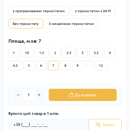
з програмованим термостатом
з термостатом з Wi-Fi
Без термостату
З механічним термостатом
Площа, м.кв: 7
1
10
1.5
2
2.5
3
3.5
4
4.5
5
6
7
8
9
12
До кошика
Купити цей товар в 1 клік:
Купити