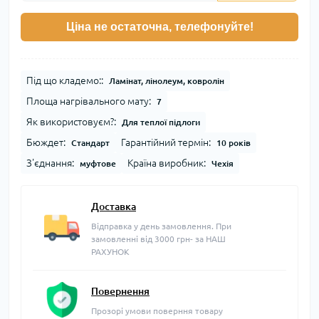
Ціна не остаточна, телефонуйте!
Під що кладемо::
Ламінат, лінолеум, ковролін
Площа нагрівального мату:
7
Як використовуєм?:
Для теплої підлоги
Бюждет:
Гарантійний термін:
Стандарт
10 років
З'єднання:
Країна виробник:
муфтове
Чехія
Доставка
Відправка у день замовлення. При
замовленні від 3000 грн- за НАШ
РАХУНОК
Повернення
Прозорі умови поверння товару