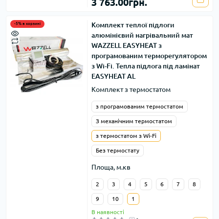
3 763.00грн.
Комплект теплої підлоги
-5% в корзині
алюмінієвий нагрівальний мат
WAZZELL EASYHEAT з
програмованим терморегулятором
з Wi-Fi. Тепла підлога під ламінат
EASYHEAT AL
Комплект з термостатом
з програмованим термостатом
З механічним термостатом
з термостатом з Wi-Fi
Без термостату
Площа, м.кв
2
3
4
5
6
7
8
9
10
1
В наявності