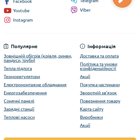
Telegram
Facebook
Viber
Youtube
Instagram
Популярне
Інформація
Зовнішній обігрів (крівля, ринви,
Доставка та оплата
пандуси, труби)
Політика та умови
Тепла підлога
конфіденційності
Терморегулятори
Акції
Електромонтажне обладнання
Покупка частинами
Енергозабезпечення
Зворотній зв’язок
Сонячні панелі
Повернення товару
Зарядні станції
Карта сайту
Теплові насоси
Виробники
Акції