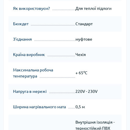
Як використовуєм?
Для теплої підлоги
Бюждет
Стандарт
З'єднання
муфтове
Країна виробник
Чехія
Максимальна робоча
+ 65℃
температура
Напруга в мережі
220V - 230V
Ширина нагрівального мата
0,5 м
Внутрішня ізоляція -
термостійкий ПВХ