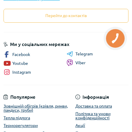
Перейти до контактів
Ми у соціальних мережах
Telegram
Facebook
Viber
Youtube
Instagram
Популярне
Інформація
Зовнішній обігрів (крівля, ринви,
Доставка та оплата
пандуси, труби)
Політика та умови
Тепла підлога
конфіденційності
Терморегулятори
Акції