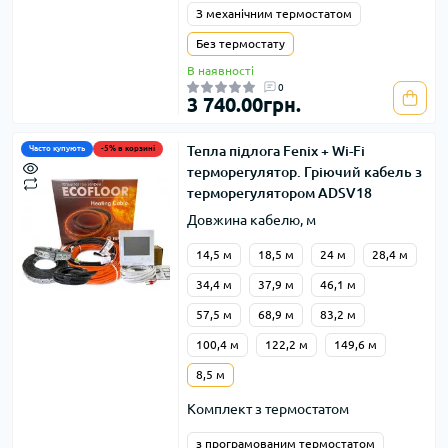
З механічним термостатом
Без термостату
В наявності
0
3 740.00грн.
Тепла підлога Fenix + Wi-Fi
Часто купують
-5% в корзині
терморегулятор. Гріючий кабель з
терморегулятором ADSV18
Довжина кабелю, м
14,5 м
18,5 м
24 м
28,4 м
34,4 м
37,9 м
46,1 м
57,5 м
68,9 м
83,2 м
100,4 м
122,2 м
149,6 м
8,5 м
Комплект з термостатом
з програмованим термостатом