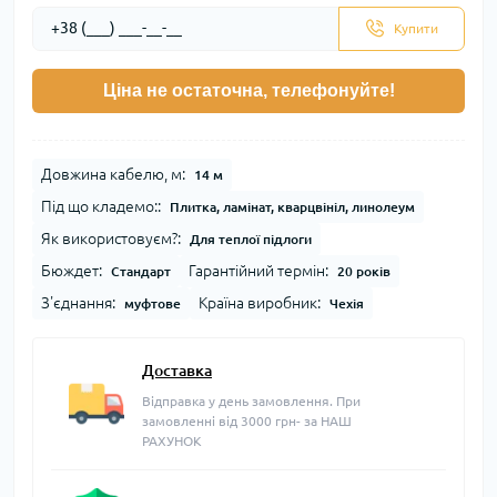
Купити
Ціна не остаточна, телефонуйте!
Довжина кабелю, м:
14 м
Під що кладемо::
Плитка, ламінат, кварцвініл, линолеум
Як використовуєм?:
Для теплої підлоги
Бюждет:
Гарантійний термін:
Стандарт
20 років
З'єднання:
Країна виробник:
муфтове
Чехія
Доставка
Відправка у день замовлення. При
замовленні від 3000 грн- за НАШ
РАХУНОК