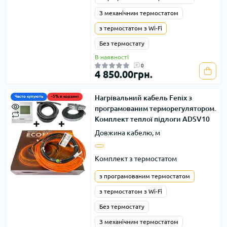
З механічним термостатом
з термостатом з Wi-Fi
Без термостату
В наявності
0
4 850.00грн.
Нагрівальний кабель Fenix з
Часто купують
-5% в корзині
програмованим терморегулятором.
Комплект теплої підлоги ADSV10
Довжина кабелю, м
Комплект з термостатом
з програмованим термостатом
з термостатом з Wi-Fi
Без термостату
З механічним термостатом