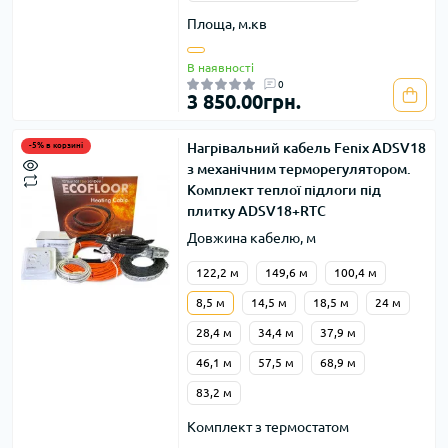
Площа, м.кв
В наявності
0
3 850.00грн.
Нагрівальний кабель Fenix ADSV18
-5% в корзині
з механічним терморегулятором.
Комплект теплої підлоги під
плитку ADSV18+RTC
Довжина кабелю, м
122,2 м
149,6 м
100,4 м
8,5 м
14,5 м
18,5 м
24 м
28,4 м
34,4 м
37,9 м
46,1 м
57,5 м
68,9 м
83,2 м
Комплект з термостатом