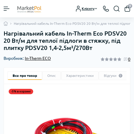
0
Клієнту
Нагрівальний кабель In-Therm Eco РDSV20 20 Вт/м для теплої підлоги 
Нагрівальний кабель In-Therm Eco РDSV20
20 Вт/м для теплої підлоги в стяжку, під
плитку РDSV20 1,4-2,5м²/270Вт
Виробник:
In-Therm ECO
0
Все про товар
Опис
Характеристики
Відгуки
0
-5% в корзині