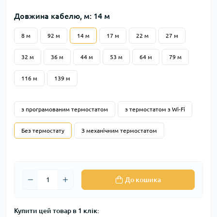
Довжина кабелю, м: 14 м
8 м
92 м
14 м
17 м
22 м
27 м
32 м
36 м
44 м
53 м
64 м
79 м
116 м
139 м
з програмованим термостатом
з термостатом з Wi-Fi
Без термостату
З механічним термостатом
До кошика
Купити цей товар в 1 клік: