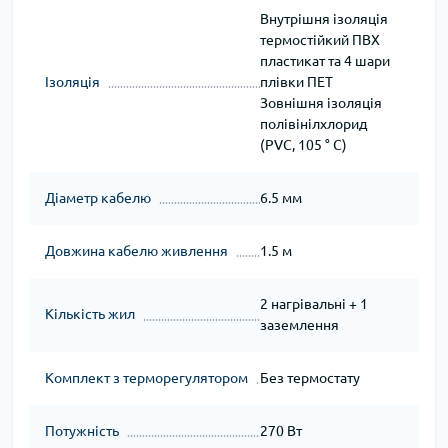
Внутрішня ізоляція
термостійкий ПВХ
пластикат та 4 шари
Ізоляція
плівки ПЕТ
Зовнішня ізоляція
полівінілхлорид
(PVC, 105 ° C)
Діаметр кабелю
6.5 мм
Довжина кабелю живлення
1.5 м
2 нагрівальні + 1
Кількість жил
заземлення
Комплект з терморегулятором
Без термостату
Потужність
270 Вт