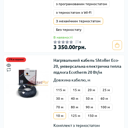
з програмованим термостатом
з термостатом з Wi-Fi
З механічним термостатом
Без термостату
В наявності
0
3 350.00грн.
Нагрівальний кабель Shtoller Eco-
-5% в корзині
20, універсальна електрична тепла
підлога Ecotherm 20 Вт/м
Довжина кабелю, м
115 м
15 м
20 м
25 м
30 м
40 м
50 м
60 м
70 м
80 м
90 м
100 м
10 м
125 м
150 м
Комплект з термостатом