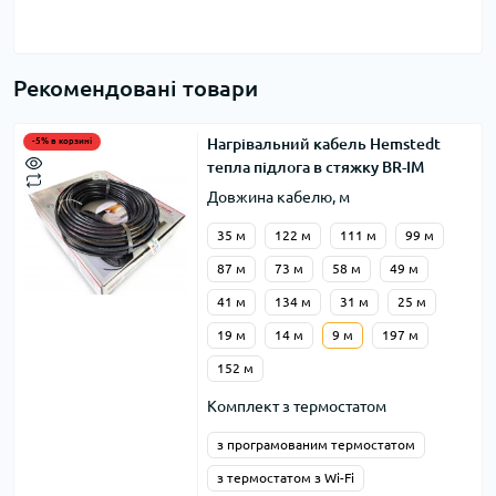
Рекомендовані товари
Нагрівальний кабель Hemstedt
-5% в корзині
тепла підлога в стяжку BR-IM
Довжина кабелю, м
35 м
122 м
111 м
99 м
87 м
73 м
58 м
49 м
41 м
134 м
31 м
25 м
19 м
14 м
9 м
197 м
152 м
Комплект з термостатом
з програмованим термостатом
з термостатом з Wi-Fi