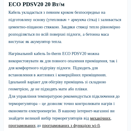
ECO PDSV20 20 Вт/м
Кабель укладається з певним кроком безпосередньо на
підготовлену основу (утеплювач + армуюча сітка) і заливається
цементно-піщаною стяжкою. Завдяки стяжці тепло рівномірно
розподіляється по всій поверхні підлоги, а бетонна маса
виступає як акумулятор тепла.
Нагрівальний кабель
In-therm ECO PDSV20
можна
використовувати як для повного опалення приміщення, так і
для комфортного підігріву підлоги. Підходить для
встановлення в житлових і комерційних приміщеннях.
Ідеальний варіант для обігріву приміщень зі складною
геометрією, де не підходять мати або плівки.
Для управління температурою рекомендується підключення до
терморегулятора – це дозволяє точно контролювати нагрів і
економити електроенергію. В нашому інтернет-магазині ви
знайдете великий вибір терморегуляторів від
механічних
,
програмованих
до
програмованих з функцією wi-fi
.