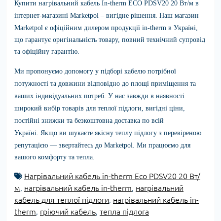
Купити нагрівальний кабель In-therm ECO PDSV20 20 Вт/м в
інтернет-магазині Marketpol – вигідне рішення.
Наш магазин
Marketpol є офіційним дилером продукції in-therm в Україні,
що гарантує оригінальність товару, повний технічний супровід
та офіційну гарантію.
Ми пропонуємо допомогу у підборі кабелю потрібної
потужності та довжини відповідно до площі приміщення та
ваших індивідуальних потреб. У нас завжди в наявності
широкий вибір товарів для теплої підлоги, вигідні ціни,
постійні знижки та безкоштовна доставка по всій
Україні.
Якщо ви шукаєте якісну теплу підлогу з перевіреною
репутацією — звертайтесь до Marketpol. Ми працюємо для
вашого комфорту та тепла.
Нагрівальний кабель in-therm Eco PDSV20 20 Вт/
м
,
нагрівальний кабель in-therm
,
нагрівальний
кабель для теплої підлоги
,
нагрівальний кабель in-
therm
,
гріючий кабель
,
тепла підлога