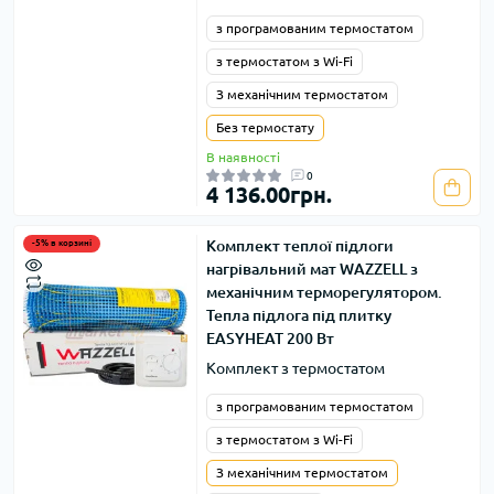
з програмованим термостатом
з термостатом з Wi-Fi
З механічним термостатом
Без термостату
В наявності
0
4 136.00грн.
Комплект теплої підлоги
-5% в корзині
нагрівальний мат WAZZELL з
механічним терморегулятором.
Тепла підлога під плитку
EASYHEAT 200 Вт
Комплект з термостатом
з програмованим термостатом
з термостатом з Wi-Fi
З механічним термостатом