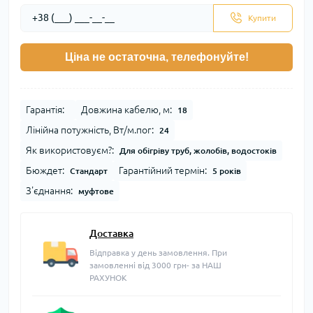
Купити
Ціна не остаточна, телефонуйте!
Гарантія:
Довжина кабелю, м:
18
Лінійна потужність, Вт/м.пог:
24
Як використовуєм?:
Для обігріву труб, жолобів, водостоків
Бюждет:
Гарантійний термін:
Стандарт
5 років
З'єднання:
муфтове
Доставка
Відправка у день замовлення. При
замовленні від 3000 грн- за НАШ
РАХУНОК