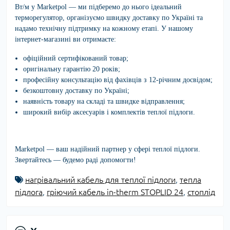
Вт/м
у
Marketpol
— ми підберемо до нього ідеальний
терморегулятор, організуємо швидку доставку по Україні та
надамо технічну підтримку на кожному етапі. У нашому
інтернет-магазині ви отримаєте:
офіційний сертифікований товар;
оригінальну гарантію 20 років;
професійну консультацію від фахівців з 12-річним досвідом;
безкоштовну доставку по Україні;
наявність товару на складі та швидке відправлення;
широкий вибір аксесуарів і комплектів теплої підлоги.
Marketpol
— ваш надійний партнер у сфері теплої підлоги.
Звертайтесь — будемо раді допомогти!
нагрівальний кабель для теплої підлоги
,
тепла
підлога
,
гріючий кабель in-therm STOPLID 24
,
стоплід