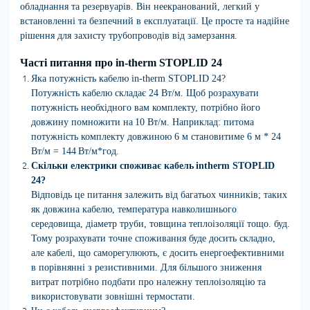
обладнання та резервуарів. Він неекранований, легкий у
встановленні та безпечний в експлуатації. Це просте та надійне
рішення для захисту трубопроводів від замерзання.
Часті питання про in-therm STOPLID 24
Яка потужність кабелю in-therm STOPLID 24?
Потужність кабелю складає 24 Вт/м. Щоб розрахувати
потужність необхідного вам комплекту, потрібно його
довжину помножити на
10 Вт/м. Наприклад: питома
потужність комплекту довжиною 6 м становитиме 6 м * 24
Вт/м = 144
Вт/м*год.
Скільки електрики споживає кабель
intherm STOPLID
24?
Відповідь це питання залежить від багатьох чинників; таких
як довжина кабелю, температура навколишнього
середовища, діаметр труби, товщина теплоізоляції тощо. буд.
Тому розрахувати точне споживання буде досить складно,
але кабелі, що саморегулюють, є досить енергоефективними
в порівнянні з резистивними. Для більшого зниження
витрат потрібно подбати про належну теплоізоляцію та
використовувати зовнішні термостати.