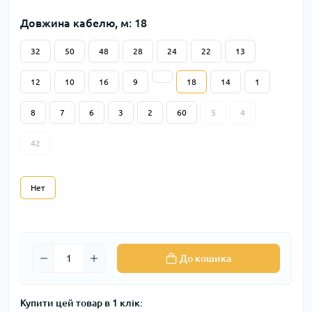
Довжина кабелю, м: 18
32
50
48
28
24
22
13
12
10
16
9
18
14
1
8
7
6
3
2
60
5
4
42
Нет
До кошика
Купити цей товар в 1 клік: