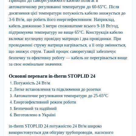
Принцип дії саморегулюючого кабелю полягає в
автоматичному регулюванні температури до 60-65°C. Після
досягнення цієї температури потужність кабелю знижується до
3-6 Вт/м, що робить його енергоефективним. Наприклад,
кабель довжиною 3 метри споживатиме всього 9-18 Вт/год,
підтримуючи температуру не вище 65°C. Конструкція кабелю
включає вуглецеву провідну матрицю і два провідники. При
проходженні струму матриця нагрівається, а її опір змінюється,
що знижує струм. Такий процес саморегуляції забезпечує
безпечну та ефективну роботу — кабель не перегрівається вище
за своє номінальне значення.
Основні переваги in-therm STOPLID 24
Потужність 24 Вт/м
Легке встановлення та підключення до розетки
Автоматичне регулювання температури до 25-65°C
Енергоефективний режим роботи
Безпечний та надійний
Виготовлено в Україні
in-therm STOPLID 24 потужністю 24 Вт/м широко
використовується для обігріву трубопроводів, насосного