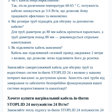
Чи є кабель енергоефективним?
Так, після досягнення температури 60-65 ° C, потужність
кабелю знижується до 3-6 Вт/м, що дозволяє йому
працювати ефективно та економічно.
Які розміри труб підходять для обігріву за допомогою
кабелю?
Для труб діаметром до 80 мм кабель кріпиться паралельно, а
труб діаметром понад 80 мм — рекомендується спіральне
намотування.
Як підключити кабель живлення?
Кабель має підключений силовий провід завдовжки 2 метри
з вилкою, що дозволяє легко підключити його до розетки.
Замовляйте саморегулюючий кабель для обігріву труб та
водостічних систем in-therm STOPLID 24 з вилкою у нашому
інтернет-магазині за доступною ціною. Захистіть свої труби від
замерзання та забезпечте безперебійне функціонування вашої
системи водопостачання та каналізації!
Хочете купити нагрівальний кабель in-therm
STOPLID 24 потужністю 24 Вт/м?
Замовляйте
теплу підлогу
in-therm STOPLID 24 потужністю 24