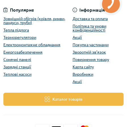
Популярне
Інформація
Зовнішній обігрів (крівля, ринви,
Доставка та оплата
пандуси, труби)
Політика та умови
Тепла підлога
конфіденційності
Терморегулятори
Акції
Електромонтажне обладнання
Покупка частинами
Енергозабезпечення
Зворотній зв’язок
Сонячні панелі
Повернення товару
Зарядні станції
Карта сайту
Теплові насоси
Виробники
Акції
Каталог товарів