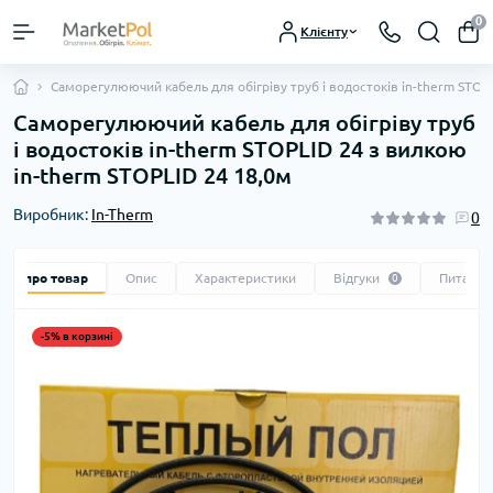
0
Клієнту
Саморегулюючий кабель для обігріву труб і водостоків in-therm STOP
Саморегулюючий кабель для обігріву труб
і водостоків in-therm STOPLID 24 з вилкою
in-therm STOPLID 24 18,0м
Виробник:
In-Therm
0
Все про товар
Опис
Характеристики
Відгуки
Питання
0
-5% в корзині