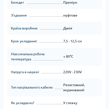
Бюждет
Преміум
З'єднання
муфтове
Країна виробник
Данія
Крок укладання:
7,5 - 12,5 см
Максимальна робоча
+ 80℃
температура
Напруга в мережі
220V - 230V
Резистивний,
Тип нагрівального кабелю
екранований
Як укладаємо?
У стяжку