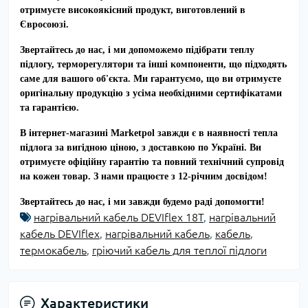
отримуєте високоякісний продукт, виготовлений в
Євросоюзі.
Звертайтесь до нас, і ми допоможемо підібрати теплу
підлогу, терморегулятори та інші компоненти, що підходять
саме для вашого об'єкта. Ми гарантуємо, що ви отримуєте
оригінальну продукцію з усіма необхідними сертифікатами
та гарантією.
В інтернет-магазині Marketpol завжди є в наявності тепла
підлога за вигідною ціною, з доставкою по Україні. Ви
отримуєте офіційну гарантію та повний технічний супровід
на кожен товар. З нами працюєте з 12-річним досвідом!
Звертайтесь до нас, і ми завжди будемо раді допомогти!
нагрівальний кабель DEVIflex 18Т
,
нагрівальний
кабель DEVIflex
,
нагрівальний кабель
,
кабель
,
термокабель
,
гріючий кабель для теплої підлоги
Характеристики