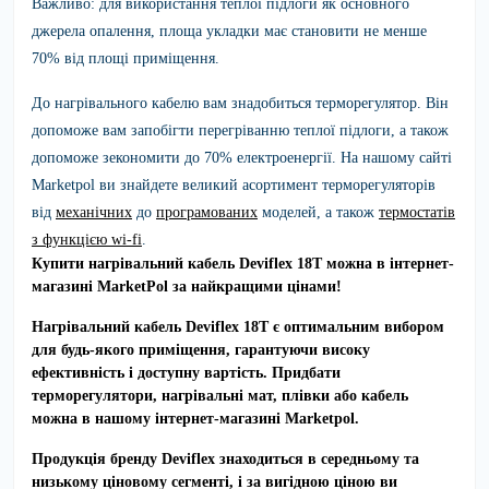
Важливо: для використання теплої підлоги як основного
джерела опалення, площа укладки має становити не менше
70% від площі приміщення.
До нагрівального кабелю вам знадобиться терморегулятор. Він
допоможе вам запобігти перегріванню теплої підлоги, а також
допоможе зекономити до 70% електроенергії. На нашому сайті
Marketpol ви знайдете великий асортимент терморегуляторів
від
механічних
до
програмованих
моделей, а також
термостатів
з функцією wi-fi
.
Купити нагрівальний кабель Deviflex 18T можна в інтернет-
магазині MarketPol за найкращими цінами!
Нагрівальний кабель
Deviflex 18T
є оптимальним вибором
для будь-якого приміщення, гарантуючи високу
ефективність і доступну вартість. Придбати
терморегулятори, нагрівальні мат, плівки або кабель
можна в нашому інтернет-магазині Marketpol.
Продукція бренду
Deviflex
знаходиться в середньому та
низькому ціновому сегменті, і за вигідною ціною ви