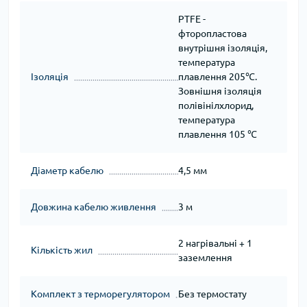
PTFE -
фторопластова
внутрішня ізоляція,
температура
Ізоляція
плавлення 205℃.
Зовнішня ізоляція
полівінілхлорид,
температура
плавлення 105 ℃
Діаметр кабелю
4,5 мм
Довжина кабелю живлення
3 м
2 нагрівальні + 1
Кількість жил
заземлення
Комплект з терморегулятором
Без термостату