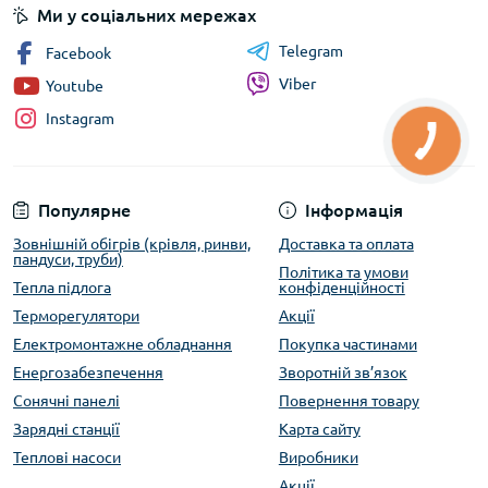
Ми у соціальних мережах
Telegram
Facebook
Viber
Youtube
Instagram
Популярне
Інформація
Зовнішній обігрів (крівля, ринви,
Доставка та оплата
пандуси, труби)
Політика та умови
Тепла підлога
конфіденційності
Терморегулятори
Акції
Електромонтажне обладнання
Покупка частинами
Енергозабезпечення
Зворотній зв’язок
Сонячні панелі
Повернення товару
Зарядні станції
Карта сайту
Теплові насоси
Виробники
Акції