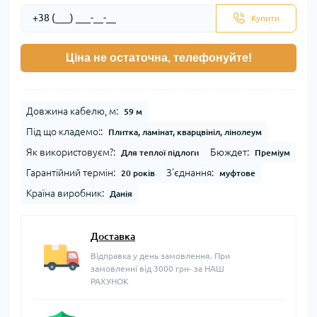
Купити
Ціна не остаточна, телефонуйте!
Довжина кабелю, м:
59 м
Під що кладемо::
Плитка, ламінат, кварцвініл, лінолеум
Як використовуєм?:
Бюждет:
Для теплої підлоги
Преміум
Гарантійний термін:
З'єднання:
20 років
муфтове
Країна виробник:
Данія
Доставка
Відправка у день замовлення. При
замовленні від 3000 грн- за НАШ
РАХУНОК