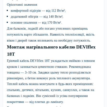
Орієнтовні значення:
комфортний підігрів — від 112 Вт/м²;
додатковий обігрів — від 140 Вт/м²;
основне опалення — від 170 Вт/м².
Для балконів, лоджій або погано утеплених приміщень
потужність варто збільшити. Наявність теплоізоляції, якість
вікон і дверей також впливають на необхідну потужність.
Монтаж нагрівального кабелю DEVIflex
18T
Гріючий кабель
DEVIflex 18T
укладається змійкою з певним
кроком і заливається цементною стяжкою. Рекомендована
товщина — 3–10 см. Завдяки цьому тепло розподіляється
рівномірно, а бетон виконує роль теплового акумулятора.
Теплий кабель можна монтувати в будь-яких приміщеннях:
спальнях, дитячих, вітальнях, кухнях, санвузлах, а також на
балконах і лоджіях. Він сумісний із усіма популярними
покриттями — від плитки до ламінату.