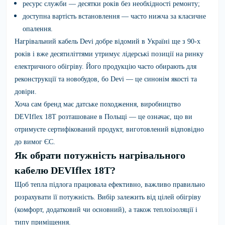
ресурс служби — десятки років без необхідності ремонту;
доступна вартість встановлення — часто нижча за класичне
опалення.
Нагрівальний кабель Devi добре відомий в Україні ще з 90-х
років і вже десятиліттями утримує лідерські позиції на ринку
електричного обігріву. Його продукцію часто обирають для
реконструкції та новобудов, бо Devi — це синонім якості та
довіри.
Хоча сам бренд має датське походження, виробництво
DEVIflex 18T розташоване в Польщі — це означає, що ви
отримуєте сертифікований продукт, виготовлений відповідно
до вимог ЄС.
Як обрати потужність нагрівального
кабелю DEVIflex 18T?
Щоб тепла підлога працювала ефективно, важливо правильно
розрахувати її потужність. Вибір залежить від цілей обігріву
(комфорт, додатковий чи основний), а також теплоізоляції і
типу приміщення.