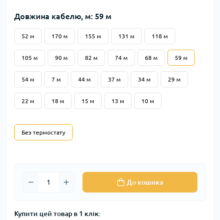
Довжина кабелю, м: 59 м
52 м
170 м
155 м
131 м
118 м
105 м
90 м
82 м
74 м
68 м
59 м
54 м
7 м
44 м
37 м
34 м
29 м
22 м
18 м
15 м
13 м
10 м
Без термостату
До кошика
Купити цей товар в 1 клік: