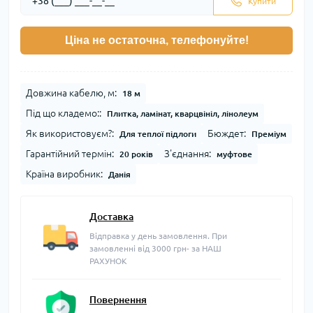
Купити
Ціна не остаточна, телефонуйте!
Довжина кабелю, м:
18 м
Під що кладемо::
Плитка, ламінат, кварцвініл, лінолеум
Як використовуєм?:
Бюждет:
Для теплої підлоги
Преміум
Гарантійний термін:
З'єднання:
20 років
муфтове
Країна виробник:
Данія
Доставка
Відправка у день замовлення. При
замовленні від 3000 грн- за НАШ
РАХУНОК
Повернення