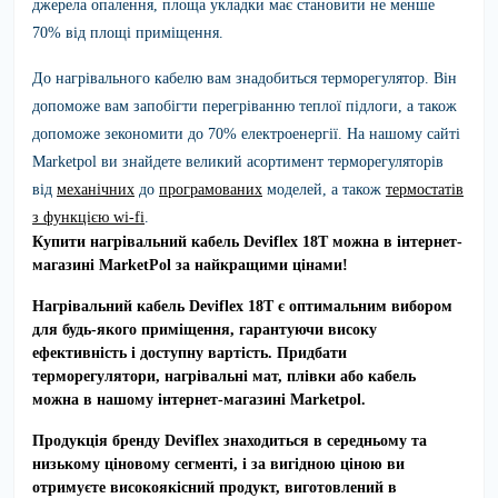
джерела опалення, площа укладки має становити не менше
70% від площі приміщення.
До нагрівального кабелю вам знадобиться терморегулятор. Він
допоможе вам запобігти перегріванню теплої підлоги, а також
допоможе зекономити до 70% електроенергії. На нашому сайті
Marketpol ви знайдете великий асортимент терморегуляторів
від
механічних
до
програмованих
моделей, а також
термостатів
з функцією wi-fi
.
Купити нагрівальний кабель Deviflex 18T можна в інтернет-
магазині MarketPol за найкращими цінами!
Нагрівальний кабель
Deviflex 18T
є оптимальним вибором
для будь-якого приміщення, гарантуючи високу
ефективність і доступну вартість. Придбати
терморегулятори, нагрівальні мат, плівки або кабель
можна в нашому інтернет-магазині Marketpol.
Продукція бренду
Deviflex
знаходиться в середньому та
низькому ціновому сегменті, і за вигідною ціною ви
отримуєте високоякісний продукт, виготовлений в