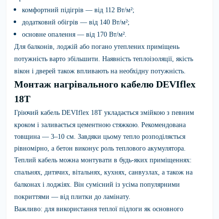
комфортний підігрів — від 112 Вт/м²;
додатковий обігрів — від 140 Вт/м²;
основне опалення — від 170 Вт/м².
Для балконів, лоджій або погано утеплених приміщень
потужність варто збільшити. Наявність теплоізоляції, якість
вікон і дверей також впливають на необхідну потужність.
Монтаж нагрівального кабелю DEVIflex
18T
Гріючий кабель
DEVIflex 18T
укладається змійкою з певним
кроком і заливається цементною стяжкою. Рекомендована
товщина — 3–10 см. Завдяки цьому тепло розподіляється
рівномірно, а бетон виконує роль теплового акумулятора.
Теплий кабель можна монтувати в будь-яких приміщеннях:
спальнях, дитячих, вітальнях, кухнях, санвузлах, а також на
балконах і лоджіях. Він сумісний із усіма популярними
покриттями — від плитки до ламінату.
Важливо: для використання теплої підлоги як основного