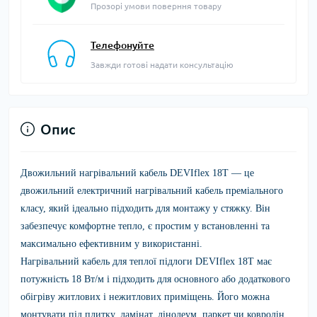
Прозорі умови поверння товару
Телефонуйте
Завжди готові надати консультацію
Опис
Двожильний нагрівальний кабель DEVIflex 18T
— це
двожильний електричний нагрівальний кабель преміального
класу, який ідеально підходить для монтажу у стяжку. Він
забезпечує комфортне тепло, є простим у встановленні та
максимально ефективним у використанні.
Нагрівальний кабель для теплої підлоги
DEVIflex 18T
має
потужність 18 Вт/м і підходить для основного або додаткового
обігріву житлових і нежитлових приміщень. Його можна
монтувати під плитку, ламінат, лінолеум, паркет чи ковролін.