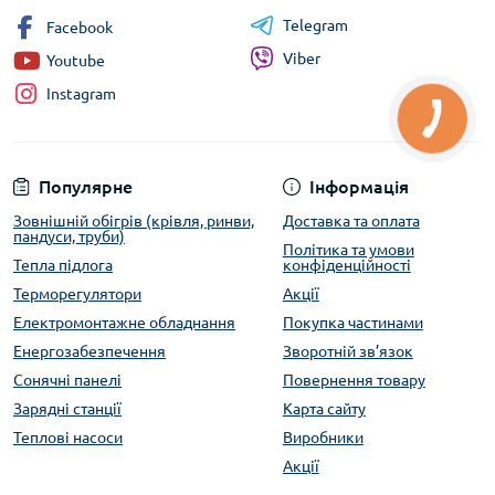
Telegram
Facebook
Viber
Youtube
Instagram
Популярне
Інформація
Зовнішній обігрів (крівля, ринви,
Доставка та оплата
пандуси, труби)
Політика та умови
Тепла підлога
конфіденційності
Терморегулятори
Акції
Електромонтажне обладнання
Покупка частинами
Енергозабезпечення
Зворотній зв’язок
Сонячні панелі
Повернення товару
Зарядні станції
Карта сайту
Теплові насоси
Виробники
Акції