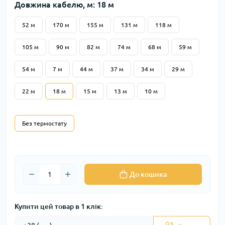
Довжина кабелю, м: 18 м
52 м
170 м
155 м
131 м
118 м
105 м
90 м
82 м
74 м
68 м
59 м
54 м
7 м
44 м
37 м
34 м
29 м
22 м
18 м
15 м
13 м
10 м
Без термостату
До кошика
Купити цей товар в 1 клік: