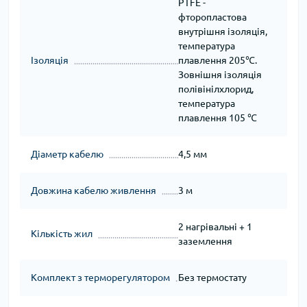
PTFE -
фторопластова
внутрішня ізоляція,
температура
Ізоляція
плавлення 205℃.
Зовнішня ізоляція
полівінілхлорид,
температура
плавлення 105 ℃
Діаметр кабелю
4,5 мм
Довжина кабелю живлення
3 м
2 нагрівальні + 1
Кількість жил
заземлення
Комплект з терморегулятором
Без термостату