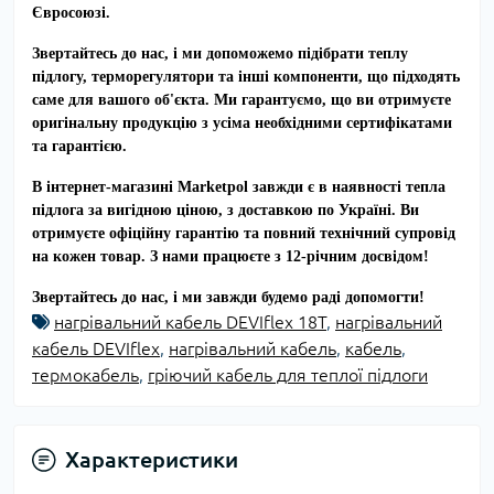
Євросоюзі.
Звертайтесь до нас, і ми допоможемо підібрати теплу
підлогу, терморегулятори та інші компоненти, що підходять
саме для вашого об'єкта. Ми гарантуємо, що ви отримуєте
оригінальну продукцію з усіма необхідними сертифікатами
та гарантією.
В інтернет-магазині Marketpol завжди є в наявності тепла
підлога за вигідною ціною, з доставкою по Україні. Ви
отримуєте офіційну гарантію та повний технічний супровід
на кожен товар. З нами працюєте з 12-річним досвідом!
Звертайтесь до нас, і ми завжди будемо раді допомогти!
нагрівальний кабель DEVIflex 18Т
,
нагрівальний
кабель DEVIflex
,
нагрівальний кабель
,
кабель
,
термокабель
,
гріючий кабель для теплої підлоги
Характеристики