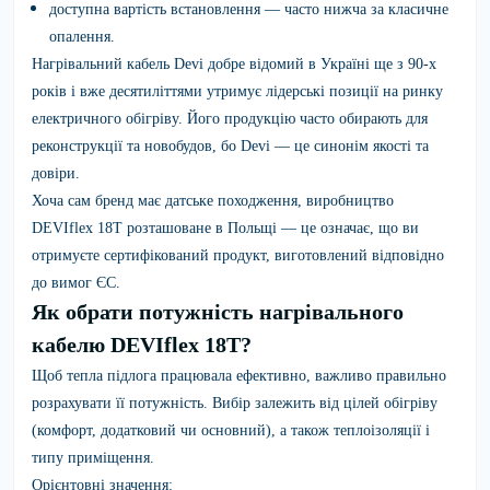
доступна вартість встановлення — часто нижча за класичне
опалення.
Нагрівальний кабель Devi добре відомий в Україні ще з 90-х
років і вже десятиліттями утримує лідерські позиції на ринку
електричного обігріву. Його продукцію часто обирають для
реконструкції та новобудов, бо Devi — це синонім якості та
довіри.
Хоча сам бренд має датське походження, виробництво
DEVIflex 18T розташоване в Польщі — це означає, що ви
отримуєте сертифікований продукт, виготовлений відповідно
до вимог ЄС.
Як обрати потужність нагрівального
кабелю DEVIflex 18T?
Щоб тепла підлога працювала ефективно, важливо правильно
розрахувати її потужність. Вибір залежить від цілей обігріву
(комфорт, додатковий чи основний), а також теплоізоляції і
типу приміщення.
Орієнтовні значення: