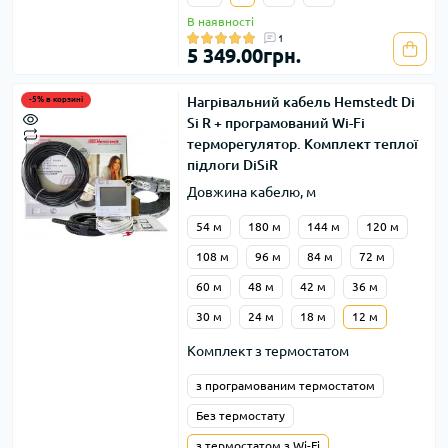
В наявності
1
5 349.00грн.
Нагрівальний кабель Hemstedt Di
-5% в корзині
Si R + програмований Wi-Fi
терморегулятор. Комплект теплої
підлоги DiSiR
Довжина кабелю, м
54 м
180 м
144 м
120 м
108 м
96 м
84 м
72 м
60 м
48 м
42 м
36 м
30 м
24 м
18 м
12 м
Комплект з термостатом
з програмованим термостатом
Без термостату
з термостатом з Wi-Fi