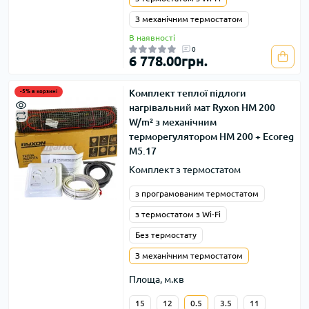
З механічним термостатом
В наявності
0
6 778.00грн.
Комплект теплої підлоги
-5% в корзині
нагрівальний мат Ryxon HM 200
W/m² з механічним
терморегулятором HM 200 + Ecoreg
M5.17
Комплект з термостатом
з програмованим термостатом
з термостатом з Wi-Fi
Без термостату
З механічним термостатом
Площа, м.кв
15
12
0.5
3.5
11