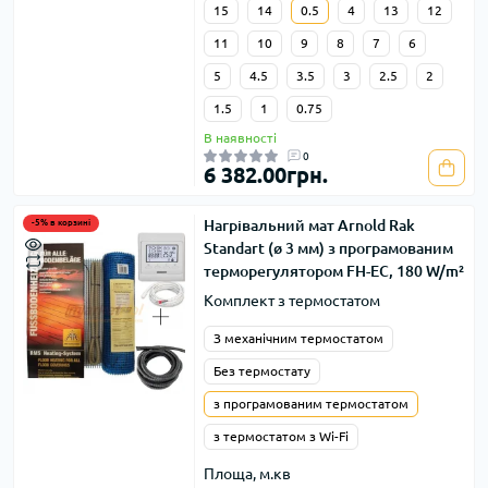
15
14
0.5
4
13
12
11
10
9
8
7
6
5
4.5
3.5
3
2.5
2
1.5
1
0.75
В наявності
0
6 382.00грн.
Нагрівальний мат Arnold Rak
-5% в корзині
Standart (ø 3 мм) з програмованим
терморегулятором FH-EC, 180 W/m²
Комплект з термостатом
З механічним термостатом
Без термостату
з програмованим термостатом
з термостатом з Wi-Fi
Площа, м.кв