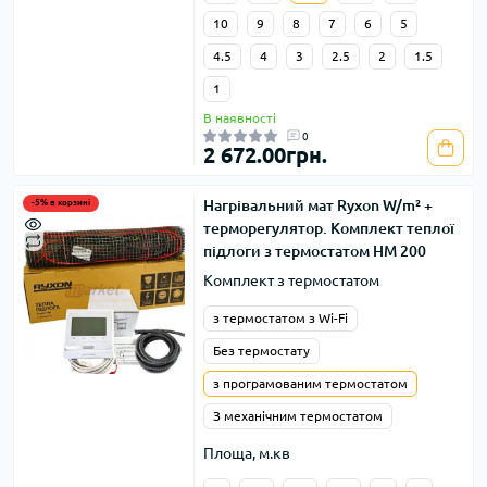
10
9
8
7
6
5
4.5
4
3
2.5
2
1.5
1
В наявності
0
2 672.00грн.
Нагрівальний мат Ryxon W/m² +
-5% в корзині
терморегулятор. Комплект теплої
підлоги з термостатом HM 200
Комплект з термостатом
з термостатом з Wi-Fi
Без термостату
з програмованим термостатом
З механічним термостатом
Площа, м.кв