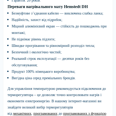
Гарантія: 20 років.
Переваги нагрівального мату Hemstedt DH
Безмуфтове з’єднання кабелю — виключена слабка ланка;
Надійність, захист від підробок;
Міцний алюмінієвий екран — стійкість до пошкоджень при
монтажі;
Не піднімає рівень підлоги;
Швидке прогрівання та рівномірний розподіл тепла;
Безпечний і екологічно чистий;
Реальний строк експлуатації — десятки років без
обслуговування;
Продукт 100% німецького виробництва;
Вигідна ціна серед преміальних брендів.
Для управління температурою рекомендується підключення до
терморегулятора – це дозволяє точно контролювати нагрів і
економити електроенергію. В нашому інтернет-магазині ви
знайдете великий вибір терморегуляторів
від
механічних
,
програмованих
до
програмованих з функцією