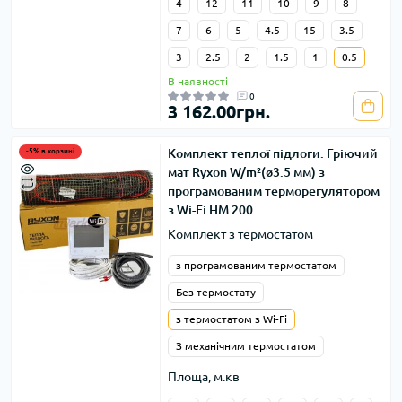
4
12
11
10
9
8
7
6
5
4.5
15
3.5
3
2.5
2
1.5
1
0.5
В наявності
0
3 162.00грн.
Комплект теплої підлоги. Гріючий
-5% в корзині
мат Ryxon W/m²(ø3.5 мм) з
програмованим терморегулятором
з Wi-Fi HM 200
Комплект з термостатом
з програмованим термостатом
Без термостату
з термостатом з Wi-Fi
З механічним термостатом
Площа, м.кв