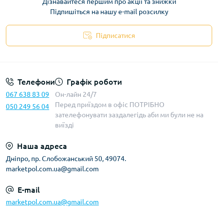
Дізнавайтеся першим про акції та знижки
Підпишіться на нашу e-mail розсилку
Підписатися
Телефони
Графік роботи
067 638 83 09
Он-лайн 24/7
Перед приїздом в офіс ПОТРІБНО
050 249 56 04
зателефонувати заздалегідь аби ми були не на
виїзді
Наша адреса
Дніпро, пр. Слобожанський 50, 49074.
marketpol.com.ua@gmail.com
E-mail
marketpol.com.ua@gmail.com