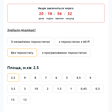
Акція закінчиться через:
20
:
18
:
56
:
31
днів
годин
хвилин
секунд
Знайшли дешевше?
З механічним термостатом
з термостатом з Wi-Fi
Без термостату
з програмованим термостатом
Площа, м.кв: 2.5
2.5
9
8
7
6
5
4.5
4
3.5
3
10
2
1.5
1
0.45
0.3
15
12