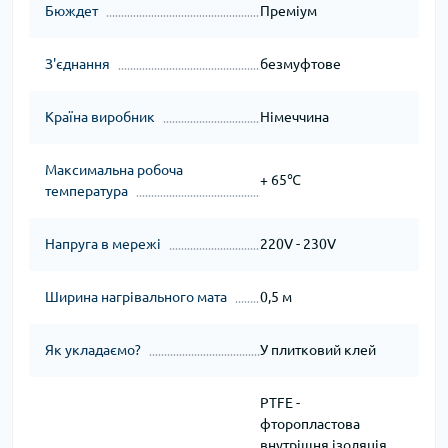
Бюждет
Преміум
З'єднання
безмуфтове
Країна виробник
Німеччина
Максимальна робоча
+ 65℃
температура
Напруга в мережі
220V - 230V
Ширина нагрівального мата
0,5 м
Як укладаємо?
У плитковий клей
PTFE -
фторопластова
внутрішня ізоляція,