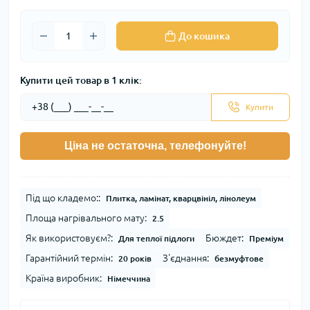
До кошика
Купити цей товар в 1 клік:
Купити
Ціна не остаточна, телефонуйте!
Під що кладемо::
Плитка, ламінат, кварцвініл, лінолеум
Площа нагрівального мату:
2.5
Як використовуєм?:
Бюждет:
Для теплої підлоги
Преміум
Гарантійний термін:
З'єднання:
20 років
безмуфтове
Країна виробник:
Німеччина