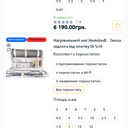
3.5
2.5
2
1.5
1
0.45
В наявності
0
6 190.00грн.
Нагрівальний мат Hemstedt . Тепла
Часто купують
-5% в корзині
підлога під плитку Di Si H
Комплект з термостатом
з програмованим термостатом
з термостатом з Wi-Fi
З механічним термостатом
Без термостату
Площа, м.кв
3
9
8
7
6
5
4.5
4
3.5
10
2.5
2
1.5
1
15
12