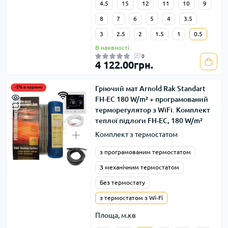
4.5
15
12
11
10
9
8
7
6
5
4
3.5
3
2.5
2
1.5
1
0.5
В наявності
0
4 122.00грн.
Гріючий мат Arnold Rak Standart
-5% в корзині
FH-EC 180 W/m² + програмований
терморегулятор з WiFi. Комплект
теплої підлоги FH-EC, 180 W/m²
Комплект з термостатом
з програмованим термостатом
З механічним термостатом
Без термостату
з термостатом з Wi-Fi
Площа, м.кв