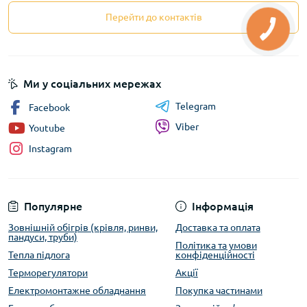
Перейти до контактів
Ми у соціальних мережах
Telegram
Facebook
Viber
Youtube
Instagram
Популярне
Інформація
Зовнішній обігрів (крівля, ринви,
Доставка та оплата
пандуси, труби)
Політика та умови
Тепла підлога
конфіденційності
Терморегулятори
Акції
Електромонтажне обладнання
Покупка частинами