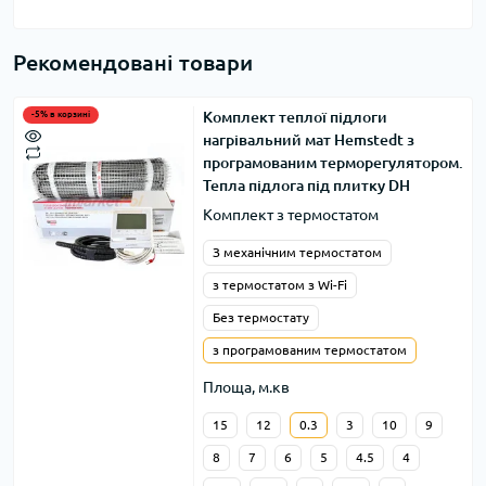
Рекомендовані товари
Комплект теплої підлоги
-5% в корзині
нагрівальний мат Hemstedt з
програмованим терморегулятором.
Тепла підлога під плитку DH
Комплект з термостатом
З механічним термостатом
з термостатом з Wi-Fi
Без термостату
з програмованим термостатом
Площа, м.кв
15
12
0.3
3
10
9
8
7
6
5
4.5
4