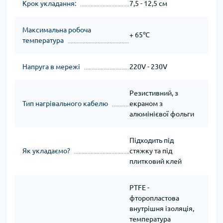
Крок укладання:
7,5 - 12,5 см
Максимальна робоча
+ 65℃
температура
Напруга в мережі
220V - 230V
Резистивний, з
Тип нагрівального кабелю
екраном з
алюмінієвої фольги
Підходить під
Як укладаємо?
стяжку та під
плитковий клей
PTFE -
фторопластова
внутрішня ізоляція,
температура