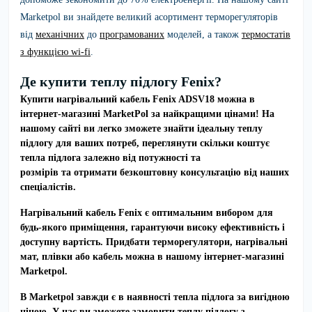
Marketpol ви знайдете великий асортимент терморегуляторів
від
механічних
до
програмованих
моделей, а також
термостатів
з функцією wi-fi
.
Де купити теплу підлогу Fenix?
Купити нагрівальний кабель
Fenix ADSV18
можна в
інтернет-магазині MarketPol за найкращими цінами!
На
нашому сайті ви легко зможете знайти
ідеальну теплу
підлогу
для ваших потреб,
переглянути скільки коштує
тепла підлога залежно від потужності та
розмірів
та
отримати безкоштовну консультацію
від наших
спеціалістів.
Нагрівальний кабель
Fenix
є оптимальним вибором для
будь-якого приміщення, гарантуючи високу ефективність і
доступну вартість. Придбати терморегулятори, нагрівальні
мат, плівки або кабель можна в нашому інтернет-магазині
Marketpol.
В Marketpol завжди є в наявності тепла підлога за вигідною
ціною. У нас ви зможете
замовити теплу підлогу з