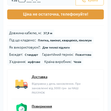
Купити
Ціна не остаточна, телефонуйте!
Довжина кабелю, м:
37,9 м
Під що кладемо::
Плитка, ламінат, кварцвініл, лінолеум
Як використовуєм?:
Для теплої підлоги
Бюждет:
Гарантійний термін:
Стандарт
Пожиттєва
З'єднання:
Країна виробник:
муфтове
Чехія
Доставка
Відправка у день замовлення. При
замовленні від 3000 грн- за НАШ
РАХУНОК
Повернення