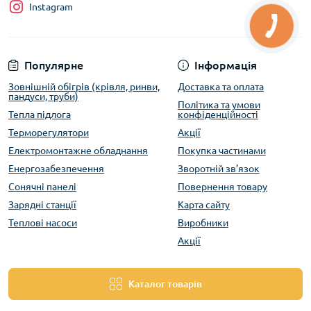
Instagram
Популярне
Інформація
Зовнішній обігрів (крівля, ринви,
Доставка та оплата
пандуси, труби)
Політика та умови
Тепла підлога
конфіденційності
Терморегулятори
Акції
Електромонтажне обладнання
Покупка частинами
Енергозабезпечення
Зворотній зв’язок
Сонячні панелі
Повернення товару
Зарядні станції
Карта сайту
Теплові насоси
Виробники
Акції
Каталог товарів