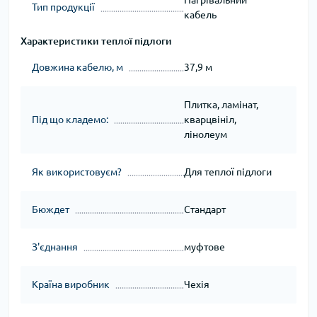
Тип продукції
кабель
Характеристики теплої підлоги
Довжина кабелю, м
37,9 м
Плитка, ламінат,
Під що кладемо:
кварцвініл,
лінолеум
Як використовуєм?
Для теплої підлоги
Бюждет
Стандарт
З'єднання
муфтове
Країна виробник
Чехія