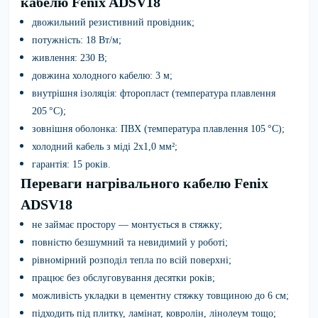
кабелю Fenix ADSV18
двожильний резистивний провідник;
потужність: 18 Вт/м;
живлення: 230 В;
довжина холодного кабелю: 3 м;
внутрішня ізоляція: фторопласт (температура плавлення
205 °C);
зовнішня оболонка: ПВХ (температура плавлення 105 °C);
холодний кабель з міді 2х1,0 мм²;
гарантія: 15 років.
Переваги нагрівального кабелю Fenix
ADSV18
не займає простору — монтується в стяжку;
повністю безшумний та невидимий у роботі;
рівномірний розподіл тепла по всій поверхні;
працює без обслуговування десятки років;
можливість укладки в цементну стяжку товщиною до 6 см;
підходить під плитку, ламінат, ковролін, лінолеум тощо;