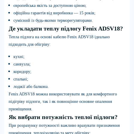
європейська якість за доступною ціною;
офіційна гарантія від виробника — 15 років;
сумісний із будь-якими терморегуляторами.
Де укладати теплу підлогу Fenix ADSV18?
Тепла підлога на основі кабелю Fenix ADSV18 ідеально
підходить для обігріву:
кухні;
санвузла;
коридору;
спальні;
лоджії або балкона.
Fenix ADSV18
можна використовувати як для комфортного
підігріву підлоги, так і як повноцінне основне опалення
приміщення.
Як вибрати потужність теплої підлоги?
При розрахунку потужності важливо врахувати призначення
приміщення, теплоізоляцію та мету обігріву: