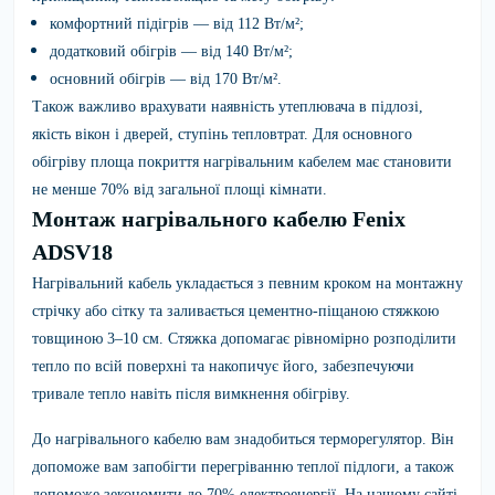
комфортний підігрів — від 112 Вт/м²;
додатковий обігрів — від 140 Вт/м²;
основний обігрів — від 170 Вт/м².
Також важливо врахувати наявність утеплювача в підлозі,
якість вікон і дверей, ступінь тепловтрат. Для основного
обігріву площа покриття нагрівальним кабелем має становити
не менше 70% від загальної площі кімнати.
Монтаж нагрівального кабелю Fenix
ADSV18
Нагрівальний кабель укладається з певним кроком на монтажну
стрічку або сітку та заливається цементно-піщаною стяжкою
товщиною 3–10 см. Стяжка допомагає рівномірно розподілити
тепло по всій поверхні та накопичує його, забезпечуючи
тривале тепло навіть після вимкнення обігріву.
До нагрівального кабелю вам знадобиться терморегулятор. Він
допоможе вам запобігти перегріванню теплої підлоги, а також
допоможе зекономити до 70% електроенергії. На нашому сайті