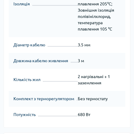
Ізоляція
плавлення 205℃;
Зовнішня ізоляція
полівінілхлорид,
температура
плавлення 105 ℃
Діаметр кабелю
3.5 мм
Довжина кабелю живлення
3 м
2 нагрівальні + 1
Кількість жил
заземлення
Комплект з терморегулятором
Без термостату
Потужність
680 Вт