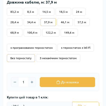
Довжина кабелю, м: 37,9 м
83,2 м
8,5 м
14,5 м
18,5 м
24 м
28,4 м
34,4 м
37,9 м
46,1 м
57,5 м
68,9 м
100,4 м
122,2 м
149,6 м
з програмованим термостатом
з термостатом з Wi-Fi
Без термостату
З механічним термостатом
До кошика
Купити цей товар в 1 клік: