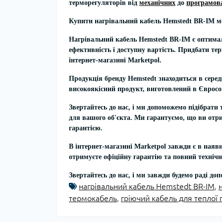
терморегуляторів від
механічних
до
програмов
Купити нагрівальний кабель Hemstedt BR-IM м
Нагрівальний кабель
Hemstedt BR-IM
є оптима
ефективність і доступну вартість. Придбати те
інтернет-магазині Marketpol.
Продукція бренду Hemstedt знаходиться в серед
високоякісний продукт, виготовлений в Євросо
Звертайтесь до нас, і ми допоможемо підібрати
для вашого об'єкта. Ми гарантуємо, що ви отр
гарантією.
В інтернет-магазині Marketpol завжди є в наявн
отримуєте офіційну гарантію та повний технічн
Звертайтесь до нас, і ми завжди будемо раді до
нагрівальний кабель Hemstedt BR-IM
,
термокабель
,
гріючий кабель для теплої 