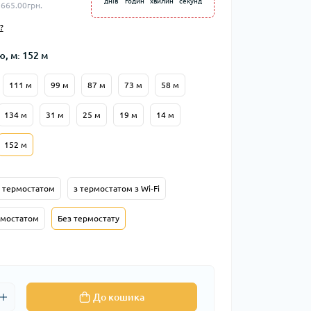
днів
годин
хвилин
секунд
 665.00грн.
?
, м: 152 м
111 м
99 м
87 м
73 м
58 м
134 м
31 м
25 м
19 м
14 м
152 м
 термостатом
з термостатом з Wi-Fi
рмостатом
Без термостату
До кошика