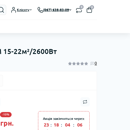
0
0
Клієнту
(067) 638-83-09
M 15-22м²/2600Вт
0
-10%
Акція закінчиться через:
грн.
23
:
18
:
04
:
05