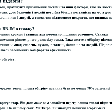
ї підлоги?
ги, враховуйте призначення системи та інші фактори, такі як якіст
ови. Для балконів і лоджій потрібна більша потужність на м², а для
стан вікон і дверей, а також тип підлогового покриття, що впливає н
dt BR-IM в стяжку?
аченим кроком і заливається цементно-піщаним розчином. Стяжка
зпечення рівномірного розподілу тепла. Така система обігріву підход
ячих кімнат, спалень, кухонь, віталень, балконів та лоджій. Під пли
кабель забезпечить комфорт та ефективність.
 обігріву:
жерелом тепла, площа обігріву повинна бути не менше 70% загальної
регулятор. Він допоможе вам запобігти перегріванню теплої підлоги
гії. На нашому сайті Marketpol ви знайдете великий асортимент