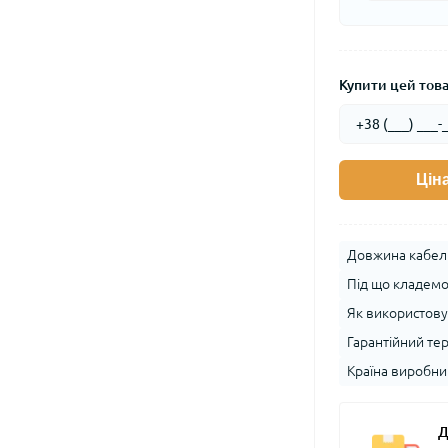
Купити цей товар
Цін
Довжина кабелю
Під що кладемо:
Як використову
Гарантійний тер
Країна виробни
Д