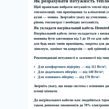
Як розрахувати потужність тепло
Щоб правильно вибрати потужність теплої підло
теплоізоляції, тип приміщення та кліматичні ум
кухні — менша. Звертайте увагу на утеплення, 
рівень тепловтрат і необхідну потужність.
Як укладати нагрівальний кабель Hemste
Нагрівальний кабель
легко укладається з визн
повинна бути завтовшки від 3 до 10 см для забе
для будь-яких типів приміщень, зокрема для дит
лінолеум, ламінат чи ковролін — цей гріючий 
Рекомендовані потужності
в залежності від типу
Для комфортного підігріву — від 112 Вт/м²;
Для додаткового обігріву — від 140 Вт/м²;
Для основного обігріву — від 170 Вт/м².
Зверніть увагу, що якщо система є основним д
площі кімнати.
До нагрівального кабелю вам знадобиться термо
також допоможе зекономити до 70% електроенер