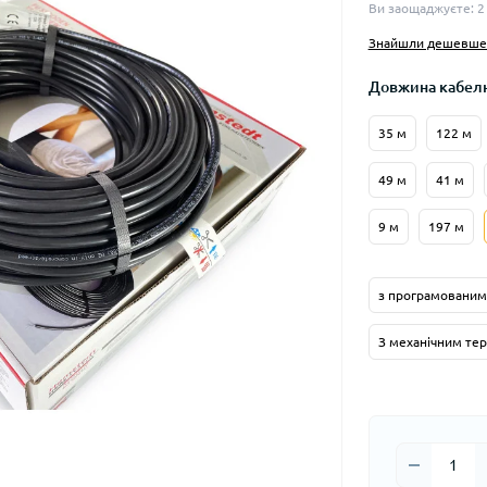
Ви заощаджуєте:
2
Знайшли дешевше
Довжина кабелю
35 м
122 м
49 м
41 м
9 м
197 м
з програмованим
З механічним те