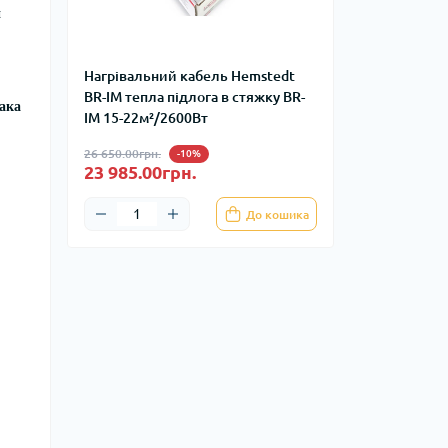
н
Нагрівальний кабель Hemstedt
BR-IM тепла підлога в стяжку BR-
Така
IM 15-22м²/2600Вт
26 650.00грн.
-10%
23 985.00грн.
До кошика