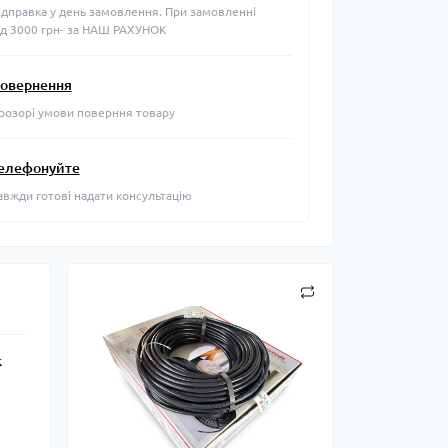
ідправка у день замовлення. При замовленні
ід 3000 грн- за НАШ РАХУНОК
овернення
розорі умови поверння товару
елефонуйте
авжди готові надати консультацію
к