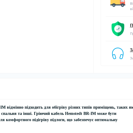
В
в
П
П
Т
З
-IM
відмінно підходить для обігріву різних типів приміщень, таких я
 спальня та інші.
Гріючий кабель
Hemstedt BR-IM
може бути
для комфортного підігріву підлоги, що забезпечує оптимальну