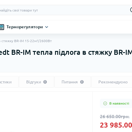
Терморегулятори
в стяжку BR-IM 15-22м²/2600Вт
dt BR-IM тепла підлога в стяжку BR-I
истики
Відгуки
Питання
Рекомендуємо
0
0
В наявності
26 650.00грн.
23 985.00