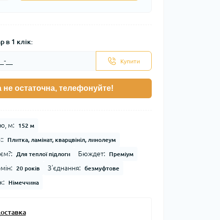
 в 1 клік:
Купити
а не остаточна, телефонуйте!
, м:
152 м
:
Плитка, ламінат, кварцвініл, линолеум
єм?:
Бюждет:
Для теплої підлоги
Преміум
мін:
З'єднання:
20 років
безмуфтове
к:
Німеччина
оставка