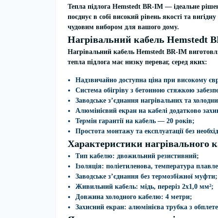
Тепла підлога
Hemstedt BR-IM
— ідеальне рішен
поєднує в собі високий рівень якості та вигідну
чудовим вибором для вашого дому.
Нагрівальний кабель Hemstedt B
Нагрівальний кабель Hemstedt BR-IM
виготовля
тепла підлога
має низку переваг, серед яких:
Надзвичайно доступна ціна при високому євр
Система обігріву з бетонною стяжкою забезп
Заводське з’єднання нагрівальних та холодн
Алюмінієвий екран на кабелі додатково захи
Термін гарантії на кабель — 20 років;
Простота монтажу та експлуатації без необхі
Характеристики нагрівального 
Тип кабелю: двожильний резистивний;
Ізоляція: поліетиленова, температура плавл
Заводське з’єднання без термозбіжної муфти;
Живильний кабель: мідь, переріз 2x1,0 мм²;
Довжина холодного кабелю: 4 метри;
Захисний екран: алюмінієва трубка з обплете