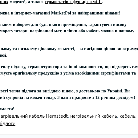
аних
моделей, а також
термостатів з функцією wi-fi
.
ожна в інтернет-магазині MarketPol за найкращими цінами!
льним вибором для будь-якого приміщення, гарантуючи високу
рморегулятори, нагрівальні мат, плівки або кабель можна в нашому
ньому та низькому ціновому сегменті, і за вигідною ціною ви отриму
юзі.
 теплу підлогу, терморегулятори та інші компоненти, що підходять са
имуєте оригінальну продукцію з усіма необхідними сертифікатами та
ості тепла підлога за вигідною ціною, з доставкою по Україні. Ви
ий супровід на кожен товар. З нами працюєте з 12-річним досвідом!
помогти!
нагрівальний кабель Hemstedt
,
нагрівальний кабель
,
кабель
,
підлоги