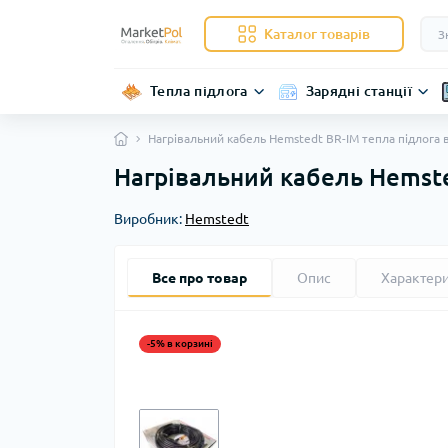
Каталог товарів
Тепла підлога
Зарядні станції
Нагрівальний кабель Hemstedt BR-IM тепла підлога 
Нагрівальний кабель Hemste
Виробник:
Hemstedt
Все про товар
Опис
Характер
-5% в корзині