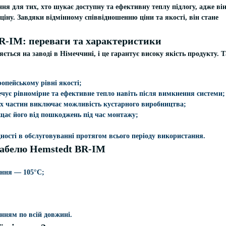
ня для тих, хто шукає доступну та ефективну теплу підлогу, адже ві
 ціну. Завдяки відмінному співвідношенню ціни та якості, він стане
R-IM: переваги та характеристики
ється на заводі в Німеччині, і це гарантує високу якість продукту. 
опейському рівні якості;
ечує рівномірне та ефективне тепло навіть після вимкнення системи;
их частин виключає можливість кустарного виробництва;
щає його від пошкоджень під час монтажу;
дності в обслуговуванні протягом всього періоду використання.
кабелю Hemstedt BR-IM
ення — 105°C;
нням по всій довжині.