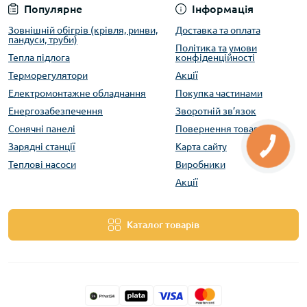
Популярне
Інформація
Зовнішній обігрів (крівля, ринви,
Доставка та оплата
пандуси, труби)
Політика та умови
Тепла підлога
конфіденційності
Терморегулятори
Акції
Електромонтажне обладнання
Покупка частинами
Енергозабезпечення
Зворотній зв’язок
Сонячні панелі
Повернення товару
Зарядні станції
Карта сайту
Теплові насоси
Виробники
Акції
Каталог товарів