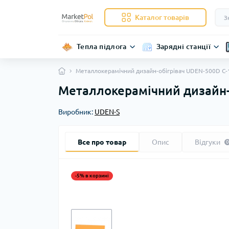
Каталог товарів
Тепла підлога
Зарядні станції
Металлокерамічний дизайн-обігрівач UDEN-500D C-
Металлокерамічний дизайн-
Виробник:
UDEN-S
Все про товар
Опис
Відгуки
0
-5% в корзині