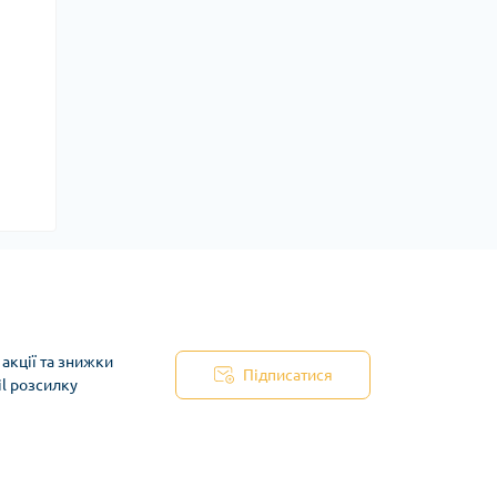
акції та знижки
Підписатися
il розсилку