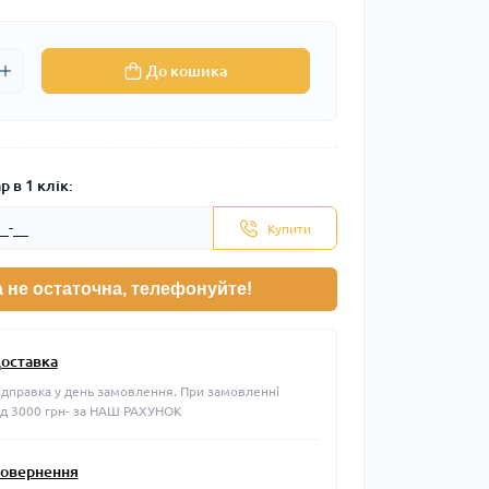
До кошика
 в 1 клік:
Купити
а не остаточна, телефонуйте!
оставка
ідправка у день замовлення. При замовленні
ід 3000 грн- за НАШ РАХУНОК
овернення