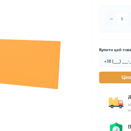
Купити цей товар
Цін
Д
В
в
П