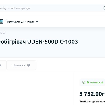
Терморегулятори
1003
обігрівач UDEN-500D C-1003
Питання
0
В наявності
3 732.00г
Знайшли дешевше