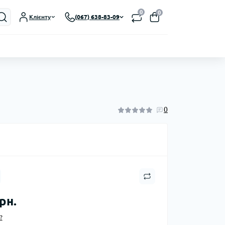
0
0
Клієнту
(067) 638-83-09
0
рн.
?