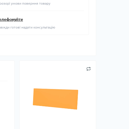
розорі умови поверння товару
елефонуйте
авжди готові надати консультацію