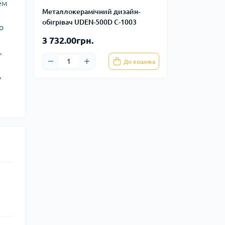
ем
Металлокерамічний дизайн-
обігрівач UDEN-500D C-1003
о
3 732.00грн.
,
До кошика
,