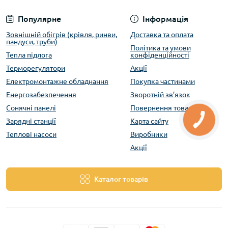
Популярне
Інформація
Зовнішній обігрів (крівля, ринви,
Доставка та оплата
пандуси, труби)
Політика та умови
Тепла підлога
конфіденційності
Терморегулятори
Акції
Електромонтажне обладнання
Покупка частинами
Енергозабезпечення
Зворотній зв’язок
Сонячні панелі
Повернення товару
Зарядні станції
Карта сайту
Теплові насоси
Виробники
Акції
Каталог товарів